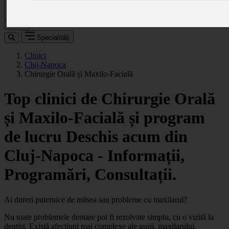
Caută
Specialități
Clinici
Cluj-Napoca
Chirurgie Orală și Maxilo-Facială
Top clinici de Chirurgie Orală
și Maxilo-Facială și program
de lucru Deschis acum din
Cluj-Napoca - Informații,
Programări, Consultații.
Ai dureri puternice de măsea sau probleme cu maxilarul?
Nu toate problemele dentare pot fi rezolvate simplu, cu o vizită la
dentist. Există afecțiuni mai complexe ale gurii, maxilarului,