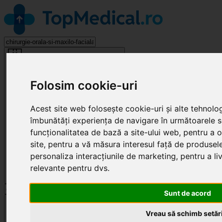
Chirurgie Orală și Maxilo-Facială
Folosim cookie-uri
Acest site web folosește cookie-uri și alte tehnolo
îmbunătăți experiența de navigare în următoarele 
funcționalitatea de bază a site-ului web
,
pentru a o
site
,
pentru a vă măsura interesul față de produsele 
personaliza interacțiunile de marketing
,
pentru a li
relevante pentru dvs
.
Sunt de acord
Cluj-Napoca
Vreau să schimb setări