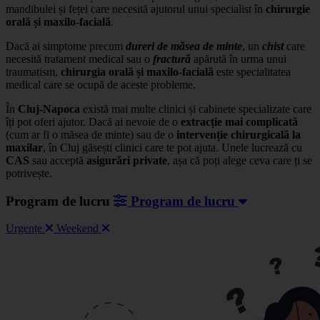
mandibulei și feței care necesită ajutorul unui specialist în
chirurgie
orală și maxilo-facială
.
Dacă ai simptome precum
dureri de măsea de minte
, un
chist
care
necesită tratament medical sau o
fractură
apărută în urma unui
traumatism,
chirurgia orală și maxilo-facială
este specialitatea
medical care se ocupă de aceste probleme.
În
Cluj-Napoca
există mai multe clinici și cabinete specializate care
îți pot oferi ajutor. Dacă ai nevoie de o
extracție mai complicată
(cum ar fi o măsea de minte) sau de o
intervenție chirurgicală la
maxilar
, în Cluj găsești clinici care te pot ajuta. Unele lucrează cu
CAS
sau acceptă
asigurări private
, așa că poți alege ceva care ți se
potrivește.
Program de lucru
Program de lucru
Urgențe
Weekend