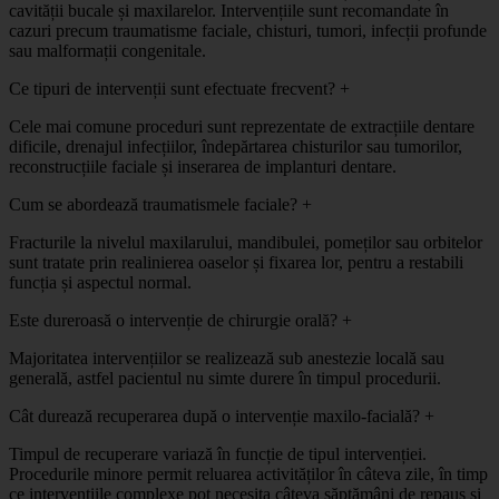
cavității bucale și maxilarelor. Intervențiile sunt recomandate în
cazuri precum traumatisme faciale, chisturi, tumori, infecții profunde
sau malformații congenitale.
Ce tipuri de intervenții sunt efectuate frecvent?
+
Cele mai comune proceduri sunt reprezentate de extracțiile dentare
dificile, drenajul infecțiilor, îndepărtarea chisturilor sau tumorilor,
reconstrucțiile faciale și inserarea de implanturi dentare.
Cum se abordează traumatismele faciale?
+
Fracturile la nivelul maxilarului, mandibulei, pomeților sau orbitelor
sunt tratate prin realinierea oaselor și fixarea lor, pentru a restabili
funcția și aspectul normal.
Este dureroasă o intervenție de chirurgie orală?
+
Majoritatea intervențiilor se realizează sub anestezie locală sau
generală, astfel pacientul nu simte durere în timpul procedurii.
Cât durează recuperarea după o intervenție maxilo-facială?
+
Timpul de recuperare variază în funcție de tipul intervenției.
Procedurile minore permit reluarea activităților în câteva zile, în timp
ce intervențiile complexe pot necesita câteva săptămâni de repaus și