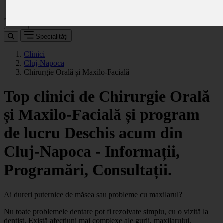
Caută
Specialități
Clinici
Cluj-Napoca
Chirurgie Orală și Maxilo-Facială
Top clinici de Chirurgie Orală
și Maxilo-Facială și program
de lucru Deschis acum din
Cluj-Napoca - Informații,
Programări, Consultații.
Ai dureri puternice de măsea sau probleme cu maxilarul?
Nu toate problemele dentare pot fi rezolvate simplu, cu o vizită la
dentist. Există afecțiuni mai complexe ale gurii, maxilarului,