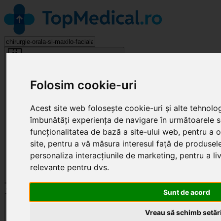
Chirurgie Orală și Maxilo-Facială
Folosim cookie-uri
Acest site web folosește cookie-uri și alte tehnolo
îmbunătăți experiența de navigare în următoarele 
funcționalitatea de bază a site-ului web
,
pentru a o
site
,
pentru a vă măsura interesul față de produsele 
personaliza interacțiunile de marketing
,
pentru a li
relevante pentru dvs
.
Sunt de acord
Cluj-Napoca
Vreau să schimb setări