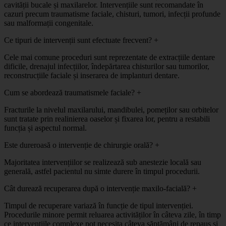
cavității bucale și maxilarelor. Intervențiile sunt recomandate în
cazuri precum traumatisme faciale, chisturi, tumori, infecții profunde
sau malformații congenitale.
Ce tipuri de intervenții sunt efectuate frecvent?
+
Cele mai comune proceduri sunt reprezentate de extracțiile dentare
dificile, drenajul infecțiilor, îndepărtarea chisturilor sau tumorilor,
reconstrucțiile faciale și inserarea de implanturi dentare.
Cum se abordează traumatismele faciale?
+
Fracturile la nivelul maxilarului, mandibulei, pomeților sau orbitelor
sunt tratate prin realinierea oaselor și fixarea lor, pentru a restabili
funcția și aspectul normal.
Este dureroasă o intervenție de chirurgie orală?
+
Majoritatea intervențiilor se realizează sub anestezie locală sau
generală, astfel pacientul nu simte durere în timpul procedurii.
Cât durează recuperarea după o intervenție maxilo-facială?
+
Timpul de recuperare variază în funcție de tipul intervenției.
Procedurile minore permit reluarea activităților în câteva zile, în timp
ce intervențiile complexe pot necesita câteva săptămâni de repaus și