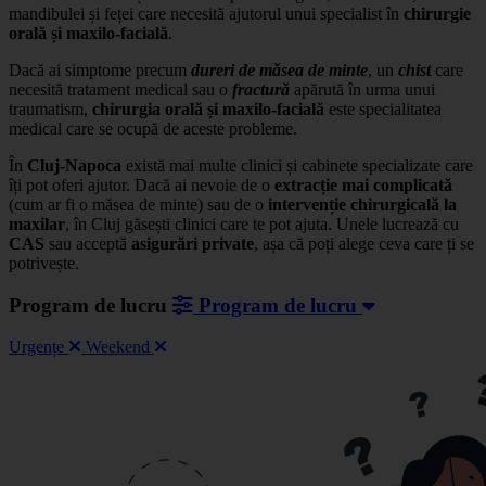
mandibulei și feței care necesită ajutorul unui specialist în
chirurgie
orală și maxilo-facială
.
Dacă ai simptome precum
dureri de măsea de minte
, un
chist
care
necesită tratament medical sau o
fractură
apărută în urma unui
traumatism,
chirurgia orală și maxilo-facială
este specialitatea
medical care se ocupă de aceste probleme.
În
Cluj-Napoca
există mai multe clinici și cabinete specializate care
îți pot oferi ajutor. Dacă ai nevoie de o
extracție mai complicată
(cum ar fi o măsea de minte) sau de o
intervenție chirurgicală la
maxilar
, în Cluj găsești clinici care te pot ajuta. Unele lucrează cu
CAS
sau acceptă
asigurări private
, așa că poți alege ceva care ți se
potrivește.
Program de lucru
Program de lucru
Urgențe
Weekend