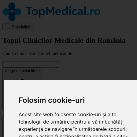
Specialități
Topul Clinicilor Medicale din România
Caută clinică sau cabinet medical de
Alege o specialitate
Folosim cookie-uri
în
Acest site web folosește cookie-uri și alte
tehnologii de urmărire pentru a vă îmbunătăți
Cluj-Napoca
experiența de navigare în următoarele scopuri:
pentru a activa funcționalitatea de bază a site-