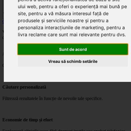
ului web
,
pentru a oferi o experiență mai bună pe
site
,
pentru a vă măsura interesul față de
Caută
produsele și serviciile noastre și pentru a
Căutare avansată
personaliza interacțiunile de marketing
,
pentru a
Vrei să faci alegerea potrivită?
Scapă de stres și alege cu încredere
livra reclame care sunt mai relevante pentru dvs
.
din cele mai apreciate clinici.
Sunt de acord
Acces rapid la informații
Vreau să schimb setările
Găsește ușor detalii despre clinici și specialități.
Căutare personalizată
Filtrează rezultatele în funcție de nevoile tale specifice.
Economie de timp și efort