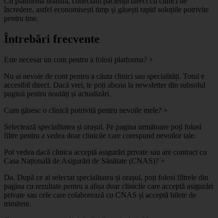
Cu platforma noastră, conectăm pacienții direct cu clinici de
încredere, astfel economisești timp și găsești rapid soluțiile potrivite
pentru tine.
Întrebări frecvente
Este necesar un cont pentru a folosi platforma?
+
Nu ai nevoie de cont pentru a căuta clinici sau specialități. Totul e
accesibil direct. Dacă vrei, te poți abona la newsletter din subsolul
paginii pentru noutăți și actualizări.
Cum găsesc o clinică potrivită pentru nevoile mele?
+
Selectează specialitatea și orașul. Pe pagina următoare poți folosi
filtre pentru a vedea doar clinicile care corespund nevoilor tale.
Pot vedea dacă clinica acceptă asigurări private sau are contract cu
Casa Națională de Asigurări de Sănătate (CNAS)?
+
Da. După ce ai selectat specialitatea și orașul, poți folosi filtrele din
pagina cu rezultate pentru a afișa doar clinicile care acceptă asigurări
private sau cele care colaborează cu CNAS și acceptă bilete de
trimitere.