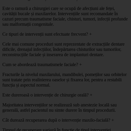
Este o ramură a chirurgiei care se ocupă de afecțiuni ale feței,
cavității bucale și maxilarelor. Intervențiile sunt recomandate în
cazuri precum traumatisme faciale, chisturi, tumori, infecții profunde
sau malformații congenitale.
Ce tipuri de intervenții sunt efectuate frecvent?
+
Cele mai comune proceduri sunt reprezentate de extracțiile dentare
dificile, drenajul infecțiilor, îndepărtarea chisturilor sau tumorilor,
reconstrucțiile faciale și inserarea de implanturi dentare.
Cum se abordează traumatismele faciale?
+
Fracturile la nivelul maxilarului, mandibulei, pomeților sau orbitelor
sunt tratate prin realinierea oaselor și fixarea lor, pentru a restabili
funcția și aspectul normal.
Este dureroasă o intervenție de chirurgie orală?
+
Majoritatea intervențiilor se realizează sub anestezie locală sau
generală, astfel pacientul nu simte durere în timpul procedurii.
Cât durează recuperarea după o intervenție maxilo-facială?
+
Timpul de recuperare variază în funcție de tipul intervenției.