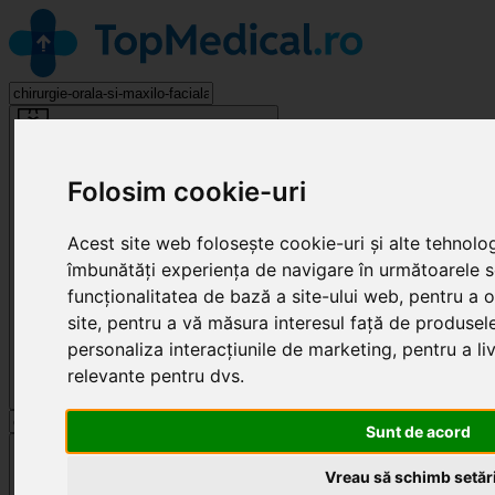
Chirurgie Orală și Maxilo-Facială
Folosim cookie-uri
Acest site web folosește cookie-uri și alte tehnolo
îmbunătăți experiența de navigare în următoarele 
funcționalitatea de bază a site-ului web
,
pentru a o
site
,
pentru a vă măsura interesul față de produsele 
personaliza interacțiunile de marketing
,
pentru a li
relevante pentru dvs
.
Sunt de acord
Cluj-Napoca
Vreau să schimb setări