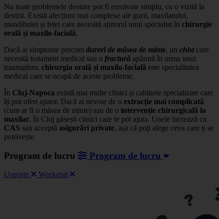
Nu toate problemele dentare pot fi rezolvate simplu, cu o vizită la
dentist. Există afecțiuni mai complexe ale gurii, maxilarului,
mandibulei și feței care necesită ajutorul unui specialist în
chirurgie
orală și maxilo-facială
.
Dacă ai simptome precum
dureri de măsea de minte
, un
chist
care
necesită tratament medical sau o
fractură
apărută în urma unui
traumatism,
chirurgia orală și maxilo-facială
este specialitatea
medical care se ocupă de aceste probleme.
În
Cluj-Napoca
există mai multe clinici și cabinete specializate care
îți pot oferi ajutor. Dacă ai nevoie de o
extracție mai complicată
(cum ar fi o măsea de minte) sau de o
intervenție chirurgicală la
maxilar
, în Cluj găsești clinici care te pot ajuta. Unele lucrează cu
CAS
sau acceptă
asigurări private
, așa că poți alege ceva care ți se
potrivește.
Program de lucru
Program de lucru
Urgențe
Weekend