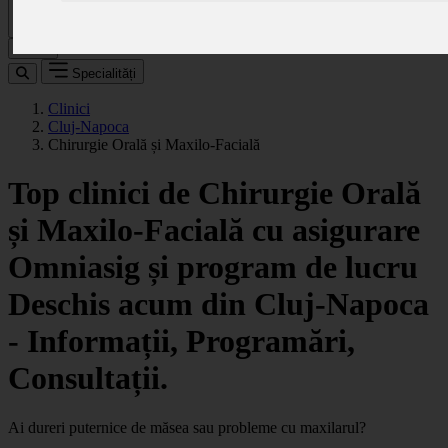
Caută
Specialități
Clinici
Cluj-Napoca
Chirurgie Orală și Maxilo-Facială
Top clinici de Chirurgie Orală
și Maxilo-Facială cu asigurare
Omniasig și program de lucru
Deschis acum din Cluj-Napoca
- Informații, Programări,
Consultații.
Ai dureri puternice de măsea sau probleme cu maxilarul?