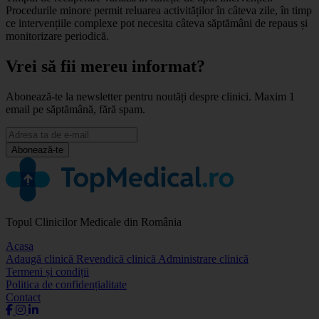
Procedurile minore permit reluarea activităților în câteva zile, în timp
ce intervențiile complexe pot necesita câteva săptămâni de repaus și
monitorizare periodică.
Vrei să fii mereu informat?
Abonează-te la newsletter pentru noutăți despre clinici. Maxim 1
email pe săptămână, fără spam.
Abonează-te
Topul Clinicilor Medicale din România
Acasa
Adaugă clinică
Revendică clinică
Administrare clinică
Termeni și condiții
Politica de confidențialitate
Contact