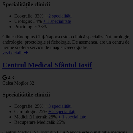
Specialitățile clinicii
Ecografie: 33%
+ 2 specialități
Urologie: 34%
+ 1 specialitate
Proctologie: 33%
Clinica Endoplus Cluj-Napoca este o clinică specializată în urologie,
andrologie, proctologie și flebologie. De asemenea, are un centru de
hernie și oferă servicii de imagistică/ecografie.
vezi detalii
Centrul Medical Sfântul Iosif
4.3
Calea Moților 32
Specialitățile clinicii
Ecografie: 25%
+ 3 specialități
Cardiologie: 25%
+ 2 specialități
Medicină Internă: 25%
+ 1 specialitate
Recuperare Medicală: 25%
Centrul Medical Sf. Iosif din Cluj Napoca este o instituție medicală