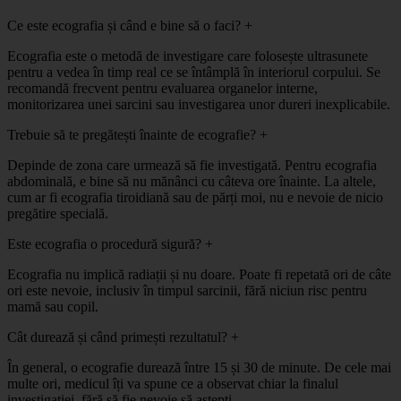
Ce este ecografia și când e bine să o faci?
+
Ecografia este o metodă de investigare care folosește ultrasunete
pentru a vedea în timp real ce se întâmplă în interiorul corpului. Se
recomandă frecvent pentru evaluarea organelor interne,
monitorizarea unei sarcini sau investigarea unor dureri inexplicabile.
Trebuie să te pregătești înainte de ecografie?
+
Depinde de zona care urmează să fie investigată. Pentru ecografia
abdominală, e bine să nu mănânci cu câteva ore înainte. La altele,
cum ar fi ecografia tiroidiană sau de părți moi, nu e nevoie de nicio
pregătire specială.
Este ecografia o procedură sigură?
+
Ecografia nu implică radiații și nu doare. Poate fi repetată ori de câte
ori este nevoie, inclusiv în timpul sarcinii, fără niciun risc pentru
mamă sau copil.
Cât durează și când primești rezultatul?
+
În general, o ecografie durează între 15 și 30 de minute. De cele mai
multe ori, medicul îți va spune ce a observat chiar la finalul
investigației, fără să fie nevoie să aștepți.