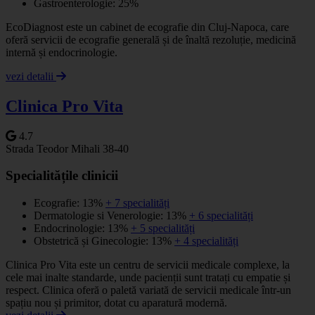
Gastroenterologie: 25%
EcoDiagnost este un cabinet de ecografie din Cluj-Napoca, care
oferă servicii de ecografie generală și de înaltă rezoluție, medicină
internă și endocrinologie.
vezi detalii
Clinica Pro Vita
4.7
Strada Teodor Mihali 38-40
Specialitățile clinicii
Ecografie: 13%
+ 7 specialități
Dermatologie si Venerologie: 13%
+ 6 specialități
Endocrinologie: 13%
+ 5 specialități
Obstetrică și Ginecologie: 13%
+ 4 specialități
Clinica Pro Vita este un centru de servicii medicale complexe, la
cele mai inalte standarde, unde pacienții sunt tratați cu empatie și
respect. Clinica oferă o paletă variată de servicii medicale într-un
spațiu nou și primitor, dotat cu aparatură modernă.