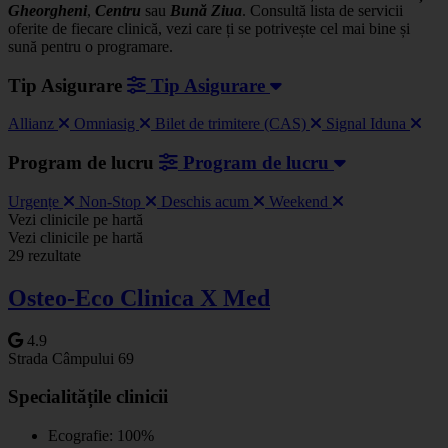
Gheorgheni
,
Centru
sau
Bună Ziua
. Consultă lista de servicii
oferite de fiecare clinică, vezi care ți se potrivește cel mai bine și
sună pentru o programare.
Tip Asigurare
Tip Asigurare
Allianz
Omniasig
Bilet de trimitere (CAS)
Signal Iduna
Program de lucru
Program de lucru
Urgențe
Non-Stop
Deschis acum
Weekend
Leaflet
|
©
OSM
Vezi clinicile pe hartă
+
Vezi clinicile pe hartă
29 rezultate
−
Osteo-Eco Clinica X Med
4.9
Strada Câmpului 69
Specialitățile clinicii
Ecografie: 100%