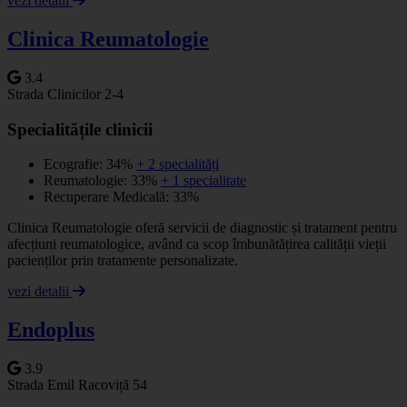
vezi detalii
Clinica Reumatologie
3.4
Strada Clinicilor 2-4
Specialitățile clinicii
Ecografie: 34%
+ 2 specialități
Reumatologie: 33%
+ 1 specialitate
Recuperare Medicală: 33%
Clinica Reumatologie oferă servicii de diagnostic și tratament pentru
afecțiuni reumatologice, având ca scop îmbunătățirea calității vieții
pacienților prin tratamente personalizate.
vezi detalii
Endoplus
3.9
Strada Emil Racoviță 54