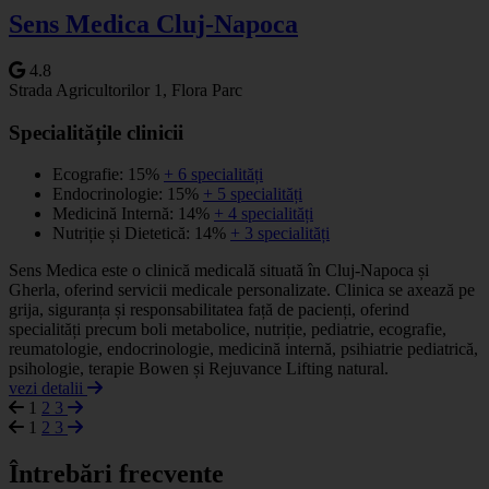
Sens Medica Cluj-Napoca
4.8
Strada Agricultorilor 1, Flora Parc
Specialitățile clinicii
Ecografie: 15%
+ 6 specialități
Endocrinologie: 15%
+ 5 specialități
Medicină Internă: 14%
+ 4 specialități
Nutriție și Dietetică: 14%
+ 3 specialități
Sens Medica este o clinică medicală situată în Cluj-Napoca și
Gherla, oferind servicii medicale personalizate. Clinica se axează pe
grija, siguranța și responsabilitatea față de pacienți, oferind
specialități precum boli metabolice, nutriție, pediatrie, ecografie,
reumatologie, endocrinologie, medicină internă, psihiatrie pediatrică,
psihologie, terapie Bowen și Rejuvance Lifting natural.
vezi detalii
1
2
3
1
2
3
Întrebări frecvente