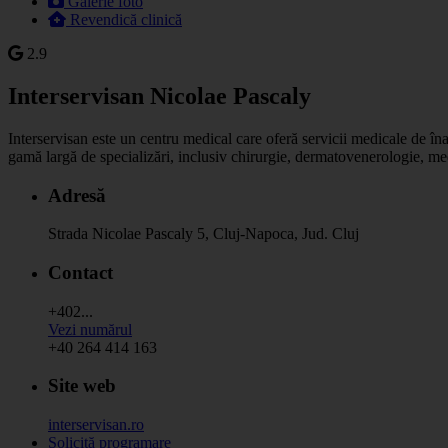
Galerie foto
Revendică clinică
2.9
Interservisan Nicolae Pascaly
Interservisan este un centru medical care oferă servicii medicale de îna
gamă largă de specializări, inclusiv chirurgie, dermatovenerologie, me
Adresă
Strada Nicolae Pascaly 5, Cluj-Napoca, Jud. Cluj
Contact
+402...
Vezi numărul
+40 264 414 163
Site web
interservisan.ro
Solicită programare