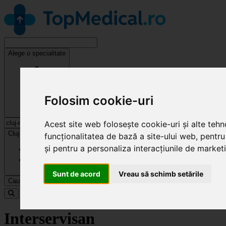
Alege o specialitate
Folosim cookie-uri
Acest site web folosește cookie-uri și alte teh
Cluj-Napoca
funcționalitatea de bază a site-ului web
,
pentru
și pentru a personaliza interacțiunile de market
Sunt de acord
Vreau să schimb setările
Caută
Specialități
Interservisan