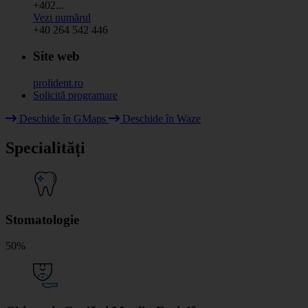
+402...
Vezi numărul
+40 264 542 446
Site web
prolident.ro
Solicită programare
Leaflet
|
© HOT OpenStreetMap Team & contributors
Deschide în GMaps
Deschide în Waze
+
Specialități
−
Stomatologie
50%