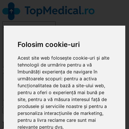
Alege o specialitate
Folosim cookie-uri
Acest site web folosește cookie-uri și alte
tehnologii de urmărire pentru a vă
îmbunătăți experiența de navigare în
Cluj-Napoca
următoarele scopuri:
pentru a activa
funcționalitatea de bază a site-ului web
,
pentru a oferi o experiență mai bună pe
site
,
pentru a vă măsura interesul față de
Caută
produsele și serviciile noastre și pentru a
Specialități
personaliza interacțiunile de marketing
,
pentru a livra reclame care sunt mai
ProliDent Clinic
relevante pentru dvs
.