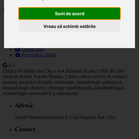
Ultima actualizare: 03.06.2025
Sunt de acord
Descriere
Vreau să schimb setările
Specialități
Orar
Prețuri
Programare
Galerie foto
Revendică clinică
4.5
Clinica Prolident din Cluj a fost înființată în anul 1996 de către
medicul dentist Aurelia Prodan. Clinica oferă servicii de estetică
dentară, protetică dentară, ortodonție, stomatologie pediatrică,
implantologie dentară, chirurgie maxilofacială, parodontologie,
stomatologie restaurativă și endodonție.
Adresă
Strada Memorandumului 8, Cluj-Napoca, Jud. Cluj
Contact