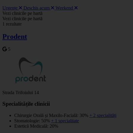
Urgențe
Deschis acum
Weekend
Leaflet
|
©
OSM
Vezi clinicile pe hartă
+
Vezi clinicile pe hartă
1 rezultate
−
Prodent
5
Strada Trifoiului 14
Specialitățile clinicii
Chirurgie Orală și Maxilo-Facială: 30%
+ 2 specialități
Stomatologie: 50%
+ 1 specialitate
Estetică Medicală: 20%