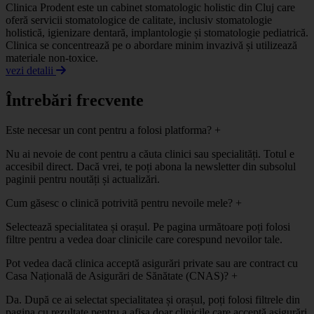
Clinica Prodent este un cabinet stomatologic holistic din Cluj care
oferă servicii stomatologice de calitate, inclusiv stomatologie
holistică, igienizare dentară, implantologie și stomatologie pediatrică.
Clinica se concentrează pe o abordare minim invazivă și utilizează
materiale non-toxice.
vezi detalii
Întrebări frecvente
Este necesar un cont pentru a folosi platforma?
+
Nu ai nevoie de cont pentru a căuta clinici sau specialități. Totul e
accesibil direct. Dacă vrei, te poți abona la newsletter din subsolul
paginii pentru noutăți și actualizări.
Cum găsesc o clinică potrivită pentru nevoile mele?
+
Selectează specialitatea și orașul. Pe pagina următoare poți folosi
filtre pentru a vedea doar clinicile care corespund nevoilor tale.
Pot vedea dacă clinica acceptă asigurări private sau are contract cu
Casa Națională de Asigurări de Sănătate (CNAS)?
+
Da. După ce ai selectat specialitatea și orașul, poți folosi filtrele din
pagina cu rezultate pentru a afișa doar clinicile care acceptă asigurări