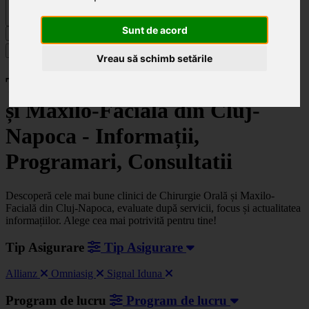
Sunt de acord
Caută
Specialități
Vreau să schimb setările
Top clinici de Chirurgie Orală
și Maxilo-Facială din Cluj-
Napoca - Informații,
Programari, Consultatii
Descoperă cele mai bune clinici de Chirurgie Orală și Maxilo-
Facială din Cluj-Napoca, evaluate după servicii, focus și actualitatea
informațiilor. Alege cea mai potrivită pentru tine!
Tip Asigurare
Tip Asigurare
Allianz
Omniasig
Signal Iduna
Program de lucru
Program de lucru