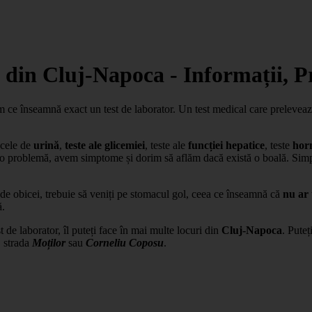
e din Cluj-Napoca - Informații, P
 ce înseamnă exact un test de laborator. Un test medical care prelevează 
 cele de
urină
,
teste ale glicemiei
, teste ale
funcției hepatice
, teste
hor
m o problemă, avem simptome și dorim să aflăm dacă există o boală. Simp
ă, de obicei, trebuie să veniți pe stomacul gol, ceea ce înseamnă că
nu ar 
ă.
e laborator, îl puteți face în mai multe locuri din
Cluj-Napoca
. Puteț
, strada
Moților
sau
Corneliu Coposu
.