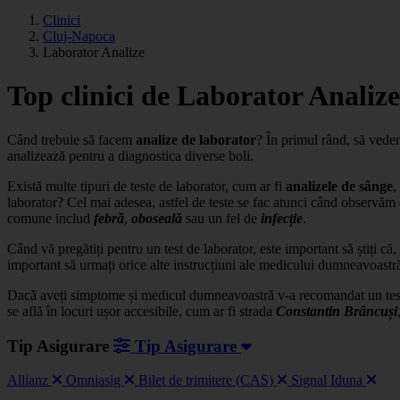
Clinici
Cluj-Napoca
Laborator Analize
Top clinici de Laborator Analiz
Când trebuie să facem
analize de laborator
? În primul rând, să vedem
analizează pentru a diagnostica diverse boli.
Există multe tipuri de teste de laborator, cum ar fi
analizele de sânge
,
laborator? Cel mai adesea, astfel de teste se fac atunci când observă
comune includ
febră
,
oboseală
sau un fel de
infecție
.
Când vă pregătiți pentru un test de laborator, este important să știți c
important să urmați orice alte instrucțiuni ale medicului dumneavoastr
Dacă aveți simptome și medicul dumneavoastră v-a recomandat un test d
se află în locuri ușor accesibile, cum ar fi strada
Constantin Brâncuși
Tip Asigurare
Tip Asigurare
Allianz
Omniasig
Bilet de trimitere (CAS)
Signal Iduna