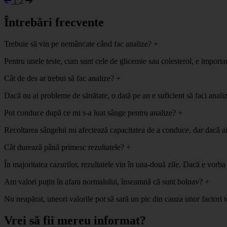
1
2
Întrebări frecvente
Trebuie să vin pe nemâncate când fac analize?
+
Pentru unele teste, cum sunt cele de glicemie sau colesterol, e important
Cât de des ar trebui să fac analize?
+
Dacă nu ai probleme de sănătate, o dată pe an e suficient să faci anali
Pot conduce după ce mi s-a luat sânge pentru analize?
+
Recoltarea sângelui nu afectează capacitatea de a conduce, dar dacă ai 
Cât durează până primesc rezultatele?
+
În majoritatea cazurilor, rezultatele vin în una-două zile. Dacă e vorba
Am valori puțin în afara normalului, înseamnă că sunt bolnav?
+
Nu neapărat, uneori valorile pot să sară un pic din cauza unor factori 
Vrei să fii mereu informat?