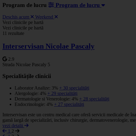
Program de lucru
Program de lucru
Deschis acum
Weekend
Vezi clinicile pe hartă
+
Vezi clinicile pe hartă
11 rezultate
−
Interservisan Nicolae Pascaly
2.9
Strada Nicolae Pascaly 5
Specialitățile clinicii
Laborator Analize: 3%
+ 30 specialități
Alergologie: 4%
+ 29 specialități
Dermatologie si Venerologie: 4%
+ 28 specialități
Endocrinologie: 4%
+ 27 specialități
Interservisan este un centru medical care oferă servicii medicale de îna
gamă largă de specializări, inclusiv chirurgie, dermatovenerologie, me
vezi detalii
1
2