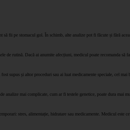
 să fii pe stomacul gol. În schimb, alte analize pot fi făcute și fără acea
zele de rutină. Dacă ai anumite afecțiuni, medicul poate recomanda să fac
fost supus și altor proceduri sau ai luat medicamente speciale, cel mai bi
 de analize mai complicate, cum ar fi testele genetice, poate dura mai mu
temporari: stres, alimentație, hidratare sau medicamente. Medicul este ce