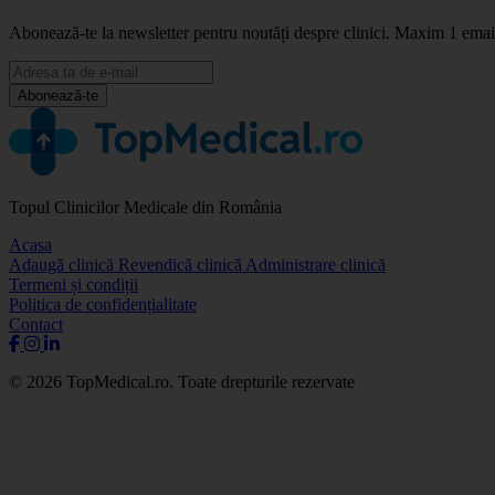
Abonează-te la newsletter pentru noutăți despre clinici. Maxim 1 ema
Abonează-te
Topul Clinicilor Medicale din România
Acasa
Adaugă clinică
Revendică clinică
Administrare clinică
Termeni și condiții
Politica de confidențialitate
Contact
© 2026 TopMedical.ro. Toate drepturile rezervate