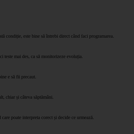
stă condiție, este bine să întrebi direct când faci programarea.
i teste mai des, ca să monitorizeze evoluția.
ne e să fii precaut.
lt, chiar și câteva săptămâni.
l care poate interpreta corect și decide ce urmează.