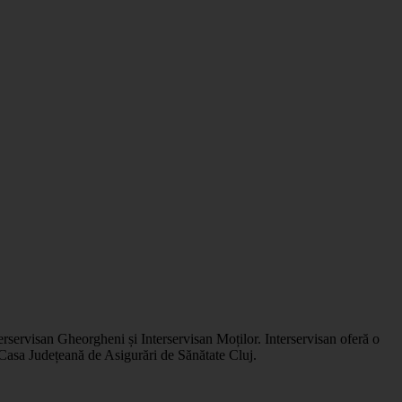
Leaflet
|
©
OSM
nterservisan Gheorgheni și Interservisan Moților. Interservisan oferă o
 Casa Județeană de Asigurări de Sănătate Cluj.