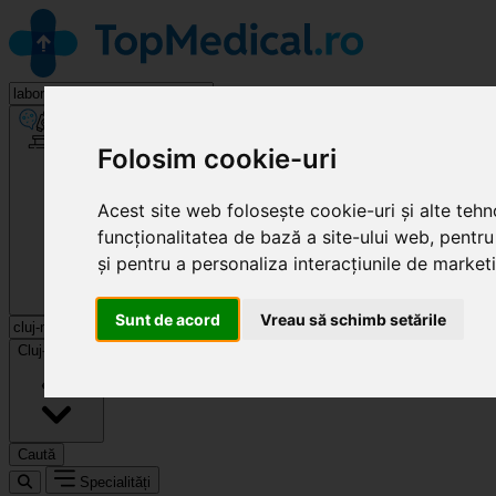
Laborator Analize
Folosim cookie-uri
Acest site web folosește cookie-uri și alte teh
funcționalitatea de bază a site-ului web
,
pentru
și pentru a personaliza interacțiunile de market
Sunt de acord
Vreau să schimb setările
Cluj-Napoca
Caută
Specialități