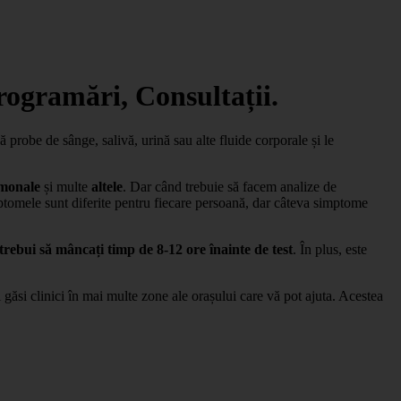
rogramări, Consultații.
probe de sânge, salivă, urină sau alte fluide corporale și le
monale
și multe
altele
. Dar când trebuie să facem analize de
tomele sunt diferite pentru fiecare persoană, dar câteva simptome
trebui să mâncați timp de 8-12 ore înainte de test
. În plus, este
i găsi clinici în mai multe zone ale orașului care vă pot ajuta. Acestea