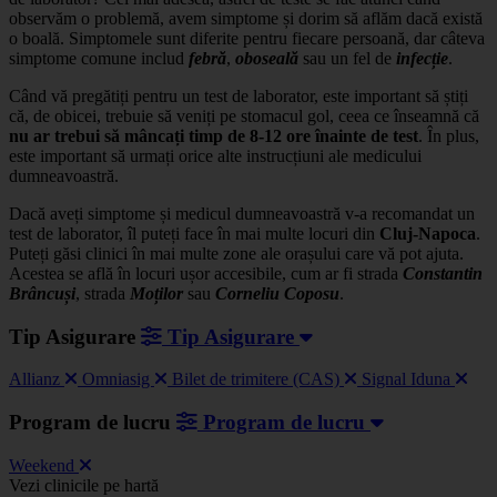
observăm o problemă, avem simptome și dorim să aflăm dacă există
o boală. Simptomele sunt diferite pentru fiecare persoană, dar câteva
simptome comune includ
febră
,
oboseală
sau un fel de
infecție
.
Când vă pregătiți pentru un test de laborator, este important să știți
că, de obicei, trebuie să veniți pe stomacul gol, ceea ce înseamnă că
nu ar trebui să mâncați timp de 8-12 ore înainte de test
. În plus,
este important să urmați orice alte instrucțiuni ale medicului
dumneavoastră.
Dacă aveți simptome și medicul dumneavoastră v-a recomandat un
test de laborator, îl puteți face în mai multe locuri din
Cluj-Napoca
.
Puteți găsi clinici în mai multe zone ale orașului care vă pot ajuta.
Acestea se află în locuri ușor accesibile, cum ar fi strada
Constantin
Brâncuși
, strada
Moților
sau
Corneliu Coposu
.
Tip Asigurare
Tip Asigurare
Allianz
Omniasig
Bilet de trimitere (CAS)
Signal Iduna
Program de lucru
Program de lucru
Weekend
Leaflet
|
©
OSM
Vezi clinicile pe hartă