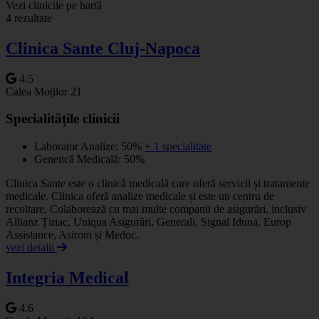
+
Vezi clinicile pe hartă
4 rezultate
−
Clinica Sante Cluj-Napoca
4.5
Calea Moților 21
Specialitățile clinicii
Laborator Analize: 50%
+ 1 specialitate
Genetică Medicală: 50%
Clinica Sante este o clinică medicală care oferă servicii și tratamente
medicale. Clinica oferă analize medicale și este un centru de
recoltare. Colaborează cu mai multe companii de asigurări, inclusiv
Allianz Țiriac, Uniqua Asigurări, Generali, Signal Iduna, Europ
Assistance, Asirom și Medoc.
vezi detalii
Integria Medical
4.6