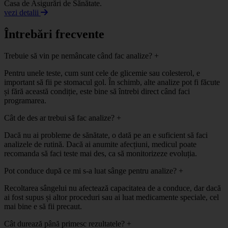
Casa de Asigurări de Sănătate.
vezi detalii
Întrebări frecvente
Trebuie să vin pe nemâncate când fac analize?
+
Pentru unele teste, cum sunt cele de glicemie sau colesterol, e
important să fii pe stomacul gol. În schimb, alte analize pot fi făcute
și fără această condiție, este bine să întrebi direct când faci
programarea.
Cât de des ar trebui să fac analize?
+
Dacă nu ai probleme de sănătate, o dată pe an e suficient să faci
analizele de rutină. Dacă ai anumite afecțiuni, medicul poate
recomanda să faci teste mai des, ca să monitorizeze evoluția.
Pot conduce după ce mi s-a luat sânge pentru analize?
+
Recoltarea sângelui nu afectează capacitatea de a conduce, dar dacă
ai fost supus și altor proceduri sau ai luat medicamente speciale, cel
mai bine e să fii precaut.
Cât durează până primesc rezultatele?
+