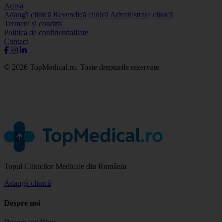
Acasa
Adaugă clinică
Revendică clinică
Administrare clinică
Termeni și condiții
Politica de confidențialitate
Contact
© 2026 TopMedical.ro. Toate drepturile rezervate
Topul Clinicilor Medicale din România
Adaugă clinică
Despre noi