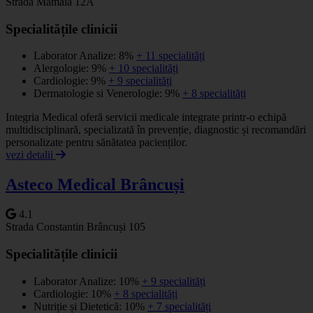
Strada Mamaia 12A
Specialitățile clinicii
Laborator Analize: 8%
+ 11 specialități
Alergologie: 9%
+ 10 specialități
Cardiologie: 9%
+ 9 specialități
Dermatologie si Venerologie: 9%
+ 8 specialități
Integria Medical oferă servicii medicale integrate printr-o echipă
multidisciplinară, specializată în prevenție, diagnostic și recomandări
personalizate pentru sănătatea pacienților.
vezi detalii
Asteco Medical Brâncuși
4.1
Strada Constantin Brâncuși 105
Specialitățile clinicii
Laborator Analize: 10%
+ 9 specialități
Cardiologie: 10%
+ 8 specialități
Nutriție și Dietetică: 10%
+ 7 specialități