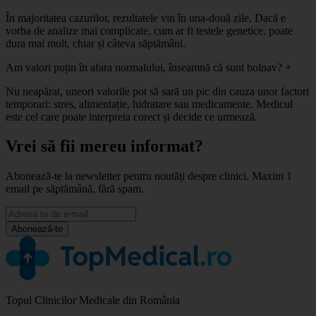
În majoritatea cazurilor, rezultatele vin în una-două zile. Dacă e
vorba de analize mai complicate, cum ar fi testele genetice, poate
dura mai mult, chiar și câteva săptămâni.
Am valori puțin în afara normalului, înseamnă că sunt bolnav?
+
Nu neapărat, uneori valorile pot să sară un pic din cauza unor factori
temporari: stres, alimentație, hidratare sau medicamente. Medicul
este cel care poate interpreta corect și decide ce urmează.
Vrei să fii mereu informat?
Abonează-te la newsletter pentru noutăți despre clinici. Maxim 1
email pe săptămână, fără spam.
Abonează-te
Topul Clinicilor Medicale din România