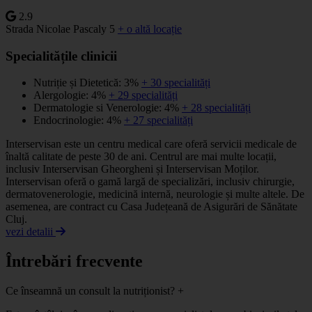
2.9
Strada Nicolae Pascaly 5
+ o altă locație
Specialitățile clinicii
Nutriție și Dietetică: 3%
+ 30 specialități
Alergologie: 4%
+ 29 specialități
Dermatologie si Venerologie: 4%
+ 28 specialități
Endocrinologie: 4%
+ 27 specialități
Interservisan este un centru medical care oferă servicii medicale de
înaltă calitate de peste 30 de ani. Centrul are mai multe locații,
inclusiv Interservisan Gheorgheni și Interservisan Moților.
Interservisan oferă o gamă largă de specializări, inclusiv chirurgie,
dermatovenerologie, medicină internă, neurologie și multe altele. De
asemenea, are contract cu Casa Județeană de Asigurări de Sănătate
Cluj.
vezi detalii
Întrebări frecvente
Ce înseamnă un consult la nutriționist?
+