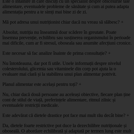
Este o întâlnire în care discuți cu un specialist despre obiceiurile tale
alimentare, eventualele probleme de sănătate și cum ai putea adapta
alimentația pentru a te simți mai bine zi de zi.
Mă pot adresa unui nutriționist chiar dacă nu vreau să slăbesc?
+
Absolut, nutriția nu înseamnă doar scădere în greutate. Poate
însemna prevenție, echilibru sau susținerea organismului în perioade
mai dificile, cum ar fi stresul, oboseala sau anumite afecțiuni cronice.
Este necesar să fac analize înainte de prima consultație?
+
Nu întotdeauna, dar pot fi utile. Unele informații despre nivelul
colesterolului, glicemia sau vitaminele din corp pot ajuta la o
evaluare mai clară și la stabilirea unui plan alimentar potrivit.
Planul alimentar este același pentru toți?
+
Nu, chiar dacă două persoane au aceleași obiective, fiecare plan ține
cont de stilul de viață, preferințele alimentare, ritmul zilnic și
eventualele restricții medicale.
Este adevărat că dietele drastice pot face mai mult rău decât bine?
+
Da, dietele foarte restrictive pot duce la dezechilibre nutriționale și
oboseală. O abordare echilibrată și adaptată pe termen lung este mult