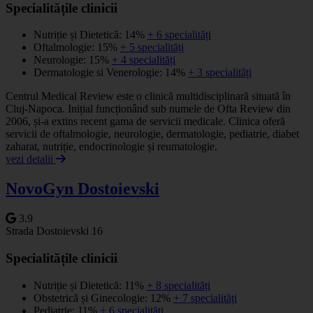
Specialitățile clinicii
Nutriție și Dietetică: 14%
+ 6 specialități
Oftalmologie: 15%
+ 5 specialități
Neurologie: 15%
+ 4 specialități
Dermatologie si Venerologie: 14%
+ 3 specialități
Centrul Medical Review este o clinică multidisciplinară situată în
Cluj-Napoca. Inițial funcționând sub numele de Ofta Review din
2006, și-a extins recent gama de servicii medicale. Clinica oferă
servicii de oftalmologie, neurologie, dermatologie, pediatrie, diabet
zaharat, nutriție, endocrinologie și reumatologie.
vezi detalii
NovoGyn Dostoievski
3.9
Strada Dostoievski 16
Specialitățile clinicii
Nutriție și Dietetică: 11%
+ 8 specialități
Obstetrică și Ginecologie: 12%
+ 7 specialități
Pediatrie: 11%
+ 6 specialități