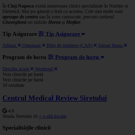
În
Cluj-Napoca
există numeroase clinici specializate în Nutriție și
Dietetică. Mai jos găsești o listă cu acestea. Cele mai multe sunt
aproape de centru
sau în zone cunoscute, precum cartierul
Gheorgheni
ori străzile
Horea
și
Moților
.
Tip Asigurare
Tip Asigurare
Allianz
Omniasig
Bilet de trimitere (CAS)
Signal Iduna
Program de lucru
Program de lucru
Deschis acum
Weekend
Leaflet
|
©
OSM
Vezi clinicile pe hartă
+
Vezi clinicile pe hartă
10 rezultate
−
Centrul Medical Review Siretului
4.8
Strada Siretului 16
+ o altă locație
Specialitățile clinicii