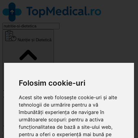
Nutriție și Dietetică
Folosim cookie-uri
Acest site web folosește cookie-uri și alte
Cluj-Napoca
tehnologii de urmărire pentru a vă
îmbunătăți experiența de navigare în
următoarele scopuri:
pentru a activa
funcționalitatea de bază a site-ului web
,
Caută
pentru a oferi o experiență mai bună pe
Specialități