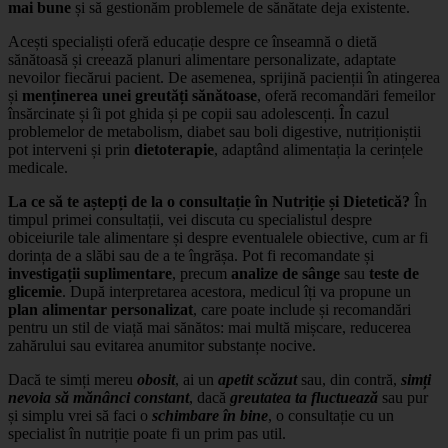
mai bune
și să gestionăm problemele de sănătate deja existente.
Acești specialiști oferă educație despre ce înseamnă o dietă
sănătoasă și creează planuri alimentare personalizate, adaptate
nevoilor fiecărui pacient. De asemenea, sprijină pacienții în atingerea
și
menținerea unei greutăți sănătoase
, oferă recomandări femeilor
însărcinate și îi pot ghida și pe copii sau adolescenți. În cazul
problemelor de metabolism, diabet sau boli digestive, nutriționiștii
pot interveni și prin
dietoterapie
, adaptând alimentația la cerințele
medicale.
La ce să te aștepți de la o consultație în Nutriție și Dietetică?
În
timpul primei consultații, vei discuta cu specialistul despre
obiceiurile tale alimentare și despre eventualele obiective, cum ar fi
dorința de a slăbi sau de a te îngrășa. Pot fi recomandate și
investigații suplimentare
, precum
analize de sânge
sau
teste
de
glicemie
. După interpretarea acestora, medicul îți va propune un
plan alimentar personalizat
, care poate include și recomandări
pentru un stil de viață mai sănătos: mai multă mișcare, reducerea
zahărului sau evitarea anumitor substanțe nocive.
Dacă te simți mereu
obosit
, ai un
apetit scăzut
sau, din contră,
simți
nevoia să mănânci constant
, dacă
greutatea ta fluctuează
sau pur
și simplu vrei să faci o
schimbare în bine
, o consultație cu un
specialist în nutriție poate fi un prim pas util.