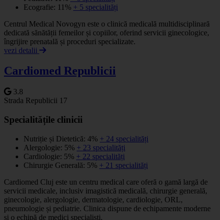
Ecografie: 11%
+ 5 specialități
Centrul Medical Novogyn este o clinică medicală multidisciplinară
dedicată sănătății femeilor și copiilor, oferind servicii ginecologice,
îngrijire prenatală și proceduri specializate.
vezi detalii
Cardiomed Republicii
3.8
Strada Republicii 17
Specialitățile clinicii
Nutriție și Dietetică: 4%
+ 24 specialități
Alergologie: 5%
+ 23 specialități
Cardiologie: 5%
+ 22 specialități
Chirurgie Generală: 5%
+ 21 specialități
Cardiomed Cluj este un centru medical care oferă o gamă largă de
servicii medicale, inclusiv imagistică medicală, chirurgie generală,
ginecologie, alergologie, dermatologie, cardiologie, ORL,
pneumologie și pediatrie. Clinica dispune de echipamente moderne
și o echipă de medici specialiști.