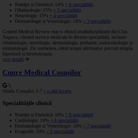
Nutriție și Dietetică: 14%
+ 6 specialități
Oftalmologie: 15%
+ 5 specialități
Neurologie: 15%
+ 4 specialități
Dermatologie si Venerologie: 14%
+ 3 specialități
Centrul Medical Review este o clinică multidisciplinară din Cluj-
Napoca, oferind servicii medicale în diverse specialități, inclusiv
oftalmologie, neurologie, dermatologie, pediatrie, endocrinologie și
reumatologie. De asemenea, oferă terapii alternative precum terapia
hiperbară și hirudoterapia.
vezi detalii
Cuore Medical Cosașilor
5
Strada Cosașilor 3-7
+ o altă locație
Specialitățile clinicii
Nutriție și Dietetică: 10%
+ 9 specialități
Cardiologie: 10%
+ 8 specialități
Dermatologie si Venerologie: 10%
+ 7 specialități
Ecografie: 10%
+ 6 specialități