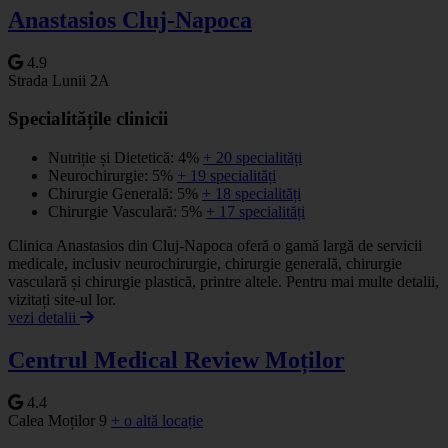
Anastasios Cluj-Napoca
4.9
Strada Lunii 2A
Specialitățile clinicii
Nutriție și Dietetică: 4%
+ 20 specialități
Neurochirurgie: 5%
+ 19 specialități
Chirurgie Generală: 5%
+ 18 specialități
Chirurgie Vasculară: 5%
+ 17 specialități
Clinica Anastasios din Cluj-Napoca oferă o gamă largă de servicii
medicale, inclusiv neurochirurgie, chirurgie generală, chirurgie
vasculară și chirurgie plastică, printre altele. Pentru mai multe detalii,
vizitați site-ul lor.
vezi detalii
Centrul Medical Review Moților
4.4
Calea Moților 9
+ o altă locație