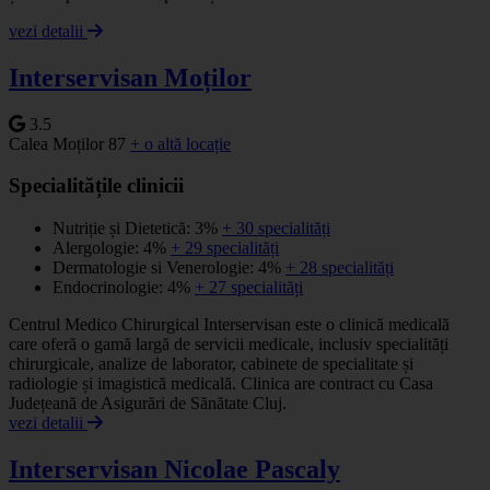
vezi detalii
Interservisan Moților
3.5
Calea Moților 87
+ o altă locație
Specialitățile clinicii
Nutriție și Dietetică: 3%
+ 30 specialități
Alergologie: 4%
+ 29 specialități
Dermatologie si Venerologie: 4%
+ 28 specialități
Endocrinologie: 4%
+ 27 specialități
Centrul Medico Chirurgical Interservisan este o clinică medicală
care oferă o gamă largă de servicii medicale, inclusiv specialități
chirurgicale, analize de laborator, cabinete de specialitate și
radiologie și imagistică medicală. Clinica are contract cu Casa
Județeană de Asigurări de Sănătate Cluj.
vezi detalii
Interservisan Nicolae Pascaly