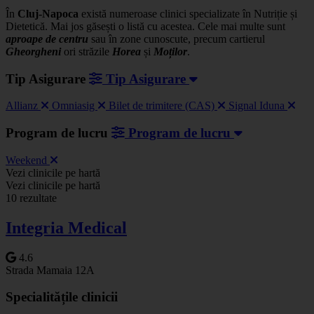
În
Cluj-Napoca
există numeroase clinici specializate în Nutriție și
Dietetică. Mai jos găsești o listă cu acestea. Cele mai multe sunt
aproape de centru
sau în zone cunoscute, precum cartierul
Gheorgheni
ori străzile
Horea
și
Moților
.
Tip Asigurare
Tip Asigurare
Allianz
Omniasig
Bilet de trimitere (CAS)
Signal Iduna
Program de lucru
Program de lucru
Weekend
Leaflet
|
©
OSM
Vezi clinicile pe hartă
+
Vezi clinicile pe hartă
10 rezultate
−
Integria Medical
4.6
Strada Mamaia 12A
Specialitățile clinicii