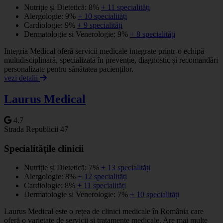
Nutriție și Dietetică: 8%
+ 11 specialități
Alergologie: 9%
+ 10 specialități
Cardiologie: 9%
+ 9 specialități
Dermatologie si Venerologie: 9%
+ 8 specialități
Integria Medical oferă servicii medicale integrate printr-o echipă
multidisciplinară, specializată în prevenție, diagnostic și recomandări
personalizate pentru sănătatea pacienților.
vezi detalii
Laurus Medical
4.7
Strada Republicii 47
Specialitățile clinicii
Nutriție și Dietetică: 7%
+ 13 specialități
Alergologie: 8%
+ 12 specialități
Cardiologie: 8%
+ 11 specialități
Dermatologie si Venerologie: 7%
+ 10 specialități
Laurus Medical este o rețea de clinici medicale în România care
oferă o varietate de servicii și tratamente medicale. Are mai multe