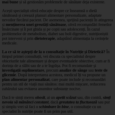
mai bune
și să gestionăm problemele de sănătate deja existente.
Acești specialiști oferă educație despre ce înseamnă o dietă
sănătoasă și creează planuri alimentare personalizate, adaptate
nevoilor fiecărui pacient. De asemenea, sprijină pacienții în atingerea
și
menținerea unei greutăți sănătoase
, oferă recomandări femeilor
însărcinate și îi pot ghida și pe copii sau adolescenți. În cazul
problemelor de metabolism, diabet sau boli digestive, nutriționiștii
pot interveni și prin
dietoterapie
, adaptând alimentația la cerințele
medicale.
La ce să te aștepți de la o consultație în Nutriție și Dietetică?
În
timpul primei consultații, vei discuta cu specialistul despre
obiceiurile tale alimentare și despre eventualele obiective, cum ar fi
dorința de a slăbi sau de a te îngrășa. Pot fi recomandate și
investigații suplimentare
, precum
analize de sânge
sau
teste
de
glicemie
. După interpretarea acestora, medicul îți va propune un
plan alimentar personalizat
, care poate include și recomandări
pentru un stil de viață mai sănătos: mai multă mișcare, reducerea
zahărului sau evitarea anumitor substanțe nocive.
Dacă te simți mereu
obosit
, ai un
apetit scăzut
sau, din contră,
simți
nevoia să mănânci constant
, dacă
greutatea ta fluctuează
sau pur
și simplu vrei să faci o
schimbare în bine
, o consultație cu un
specialist în nutriție poate fi un prim pas util.