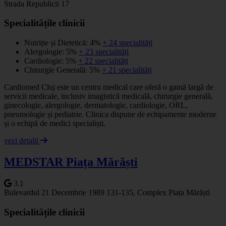
Strada Republicii 17
Specialitățile clinicii
Nutriție și Dietetică: 4%
+ 24 specialități
Alergologie: 5%
+ 23 specialități
Cardiologie: 5%
+ 22 specialități
Chirurgie Generală: 5%
+ 21 specialități
Cardiomed Cluj este un centru medical care oferă o gamă largă de
servicii medicale, inclusiv imagistică medicală, chirurgie generală,
ginecologie, alergologie, dermatologie, cardiologie, ORL,
pneumologie și pediatrie. Clinica dispune de echipamente moderne
și o echipă de medici specialiști.
vezi detalii
MEDSTAR Piața Mărăști
3.1
Bulevardul 21 Decembrie 1989 131-135, Complex Piața Mărăști
Specialitățile clinicii