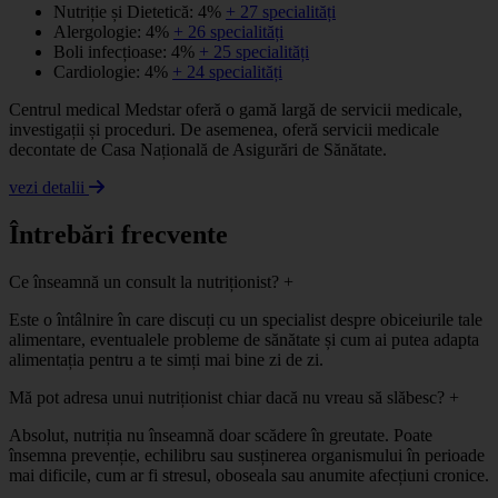
Nutriție și Dietetică: 4%
+ 27 specialități
Alergologie: 4%
+ 26 specialități
Boli infecțioase: 4%
+ 25 specialități
Cardiologie: 4%
+ 24 specialități
Centrul medical Medstar oferă o gamă largă de servicii medicale,
investigații și proceduri. De asemenea, oferă servicii medicale
decontate de Casa Națională de Asigurări de Sănătate.
vezi detalii
Întrebări frecvente
Ce înseamnă un consult la nutriționist?
+
Este o întâlnire în care discuți cu un specialist despre obiceiurile tale
alimentare, eventualele probleme de sănătate și cum ai putea adapta
alimentația pentru a te simți mai bine zi de zi.
Mă pot adresa unui nutriționist chiar dacă nu vreau să slăbesc?
+
Absolut, nutriția nu înseamnă doar scădere în greutate. Poate
însemna prevenție, echilibru sau susținerea organismului în perioade
mai dificile, cum ar fi stresul, oboseala sau anumite afecțiuni cronice.