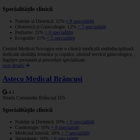
Specialitățile clinicii
Nutriție și Dietetică: 11%
+ 8 specialități
Obstetrică și Ginecologie: 12%
+ 7 specialități
Pediatrie: 11%
+ 6 specialități
Ecografie: 11%
+ 5 specialități
Centrul Medical Novogyn este o clinică medicală multidisciplinară
dedicată sănătății femeilor și copiilor, oferind servicii ginecologice,
îngrijire prenatală și proceduri specializate.
vezi detalii
Asteco Medical Brâncuși
4.1
Strada Constantin Brâncuși 105
Specialitățile clinicii
Nutriție și Dietetică: 10%
+ 9 specialități
Cardiologie: 10%
+ 8 specialități
Medicină Internă: 10%
+ 7 specialități
Neurologie: 10%
+ 6 specialități