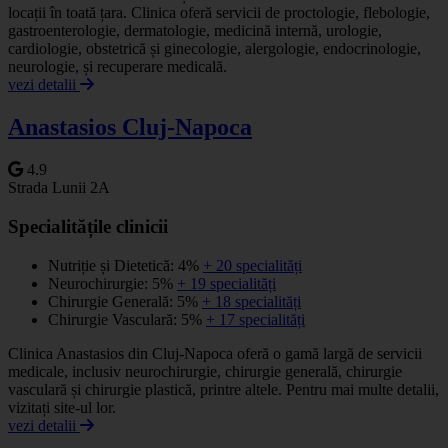
locații în toată țara. Clinica oferă servicii de proctologie, flebologie,
gastroenterologie, dermatologie, medicină internă, urologie,
cardiologie, obstetrică și ginecologie, alergologie, endocrinologie,
neurologie, și recuperare medicală.
vezi detalii
Anastasios Cluj-Napoca
4.9
Strada Lunii 2A
Specialitățile clinicii
Nutriție și Dietetică: 4%
+ 20 specialități
Neurochirurgie: 5%
+ 19 specialități
Chirurgie Generală: 5%
+ 18 specialități
Chirurgie Vasculară: 5%
+ 17 specialități
Clinica Anastasios din Cluj-Napoca oferă o gamă largă de servicii
medicale, inclusiv neurochirurgie, chirurgie generală, chirurgie
vasculară și chirurgie plastică, printre altele. Pentru mai multe detalii,
vizitați site-ul lor.
vezi detalii