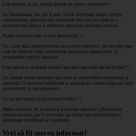
Este necesar să fac analize înainte de prima consultație?
+
Nu întotdeauna, dar pot fi utile. Unele informații despre nivelul
colesterolului, glicemia sau vitaminele din corp pot ajuta la o
evaluare mai clară și la stabilirea unui plan alimentar potrivit.
Planul alimentar este același pentru toți?
+
Nu, chiar dacă două persoane au aceleași obiective, fiecare plan ține
cont de stilul de viață, preferințele alimentare, ritmul zilnic și
eventualele restricții medicale.
Este adevărat că dietele drastice pot face mai mult rău decât bine?
+
Da, dietele foarte restrictive pot duce la dezechilibre nutriționale și
oboseală. O abordare echilibrată și adaptată pe termen lung este mult
mai eficientă și mai sănătoasă.
Ce rol are nutriția în prevenirea bolilor?
+
Multe afecțiuni, de la diabet și probleme digestive, până la boli
cardiovasculare, pot fi prevenite sau ținute sub control printr-o
alimentație echilibrată și conștientă.
Vrei să fii mereu informat?