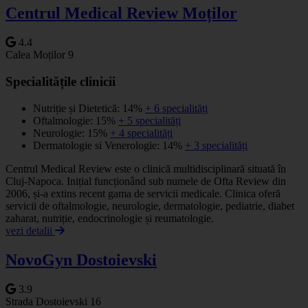
Centrul Medical Review Moților
4.4
Calea Moților 9
Specialitățile clinicii
Nutriție și Dietetică: 14%
+ 6 specialități
Oftalmologie: 15%
+ 5 specialități
Neurologie: 15%
+ 4 specialități
Dermatologie si Venerologie: 14%
+ 3 specialități
Centrul Medical Review este o clinică multidisciplinară situată în
Cluj-Napoca. Inițial funcționând sub numele de Ofta Review din
2006, și-a extins recent gama de servicii medicale. Clinica oferă
servicii de oftalmologie, neurologie, dermatologie, pediatrie, diabet
zaharat, nutriție, endocrinologie și reumatologie.
vezi detalii
NovoGyn Dostoievski
3.9
Strada Dostoievski 16