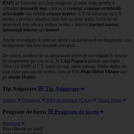
RMN
-ul folosește un câmp magnetic și unde radio pentru a
vizualiza
țesuturile moi
, cum ar fi
creierul
,
coloana
vertebrală
,
articulațiile
sau diferite
organe interne
.
CT
-ul folosește raze X
pentru a produce imagini clare într-un timp scurt. Acest tip de
procedură este adesea utilizat pentru a detecta
fracturi osoase
,
hemoragii
interne
sau
tumori
.
Aceste investigații îi ajută pe medici să stabilească un diagnostic clar,
să depisteze din timp anumite afecțiuni.
De obicei, medicul îți va recomanda astfel de investigații în funcție
de simptomele pe care le ai. În
Cluj-Napoca
găsești mai multe
clinici cu RMN și CT, unele de stat, altele private. Multe dintre ele
sunt chiar aproape de centru, cum ar fi în
Piața Mihai Viteazu
sau
pe
strada
Moților
.
Tip Asigurare
Tip Asigurare
Allianz
Omniasig
Bilet de trimitere (CAS)
Signal Iduna
Program de lucru
Program de lucru
Weekend
Leaflet
|
©
OSM
Vezi clinicile pe hartă