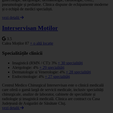
pneumologie și pediatrie. Clinica dispune de echipamente moderne
și o echipă de medici specialiști.
vezi detalii
Interservisan Moților
3.5
Calea Moților 87
+ o altă locație
Specialitățile clinicii
Imagistică (RMN / CT): 3%
+ 30 specialități
Alergologie: 4%
+ 29 specialități
Dermatologie si Venerologie: 4%
+ 28 specialități
Endocrinologie: 4%
+ 27 specialități
Centrul Medico Chirurgical Interservisan este o clinică medicală
care oferă o gamă largă de servicii medicale, inclusiv specialități
chirurgicale, analize de laborator, cabinete de specialitate și
radiologie și imagistică medicală. Clinica are contract cu Casa
Județeană de Asigurări de Sănătate Cluj.
vezi detalii