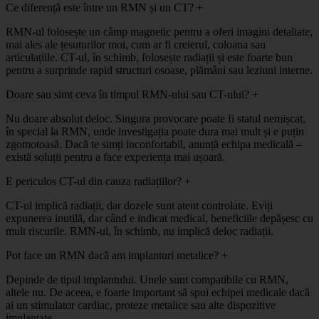
Ce diferență este între un RMN și un CT?
+
RMN-ul folosește un câmp magnetic pentru a oferi imagini detaliate,
mai ales ale țesuturilor moi, cum ar fi creierul, coloana sau
articulațiile. CT-ul, în schimb, folosește radiații și este foarte bun
pentru a surprinde rapid structuri osoase, plămâni sau leziuni interne.
Doare sau simt ceva în timpul RMN-ului sau CT-ului?
+
Nu doare absolut deloc. Singura provocare poate fi statul nemișcat,
în special la RMN, unde investigația poate dura mai mult și e puțin
zgomotoasă. Dacă te simți inconfortabil, anunță echipa medicală –
există soluții pentru a face experiența mai ușoară.
E periculos CT-ul din cauza radiațiilor?
+
CT-ul implică radiații, dar dozele sunt atent controlate. Eviți
expunerea inutilă, dar când e indicat medical, beneficiile depășesc cu
mult riscurile. RMN-ul, în schimb, nu implică deloc radiații.
Pot face un RMN dacă am implanturi metalice?
+
Depinde de tipul implantului. Unele sunt compatibile cu RMN,
altele nu. De aceea, e foarte important să spui echipei medicale dacă
ai un stimulator cardiac, proteze metalice sau alte dispozitive
implantate.