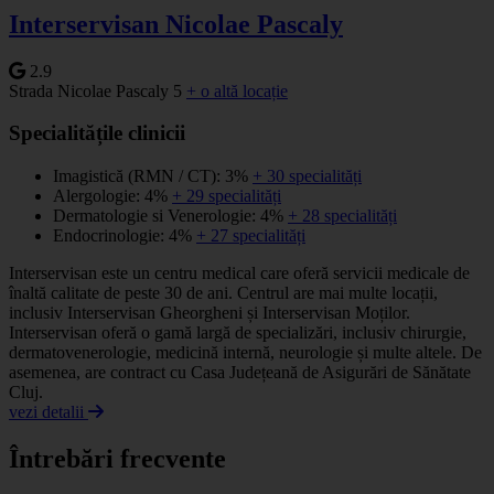
Interservisan Nicolae Pascaly
2.9
Strada Nicolae Pascaly 5
+ o altă locație
Specialitățile clinicii
Imagistică (RMN / CT): 3%
+ 30 specialități
Alergologie: 4%
+ 29 specialități
Dermatologie si Venerologie: 4%
+ 28 specialități
Endocrinologie: 4%
+ 27 specialități
Interservisan este un centru medical care oferă servicii medicale de
înaltă calitate de peste 30 de ani. Centrul are mai multe locații,
inclusiv Interservisan Gheorgheni și Interservisan Moților.
Interservisan oferă o gamă largă de specializări, inclusiv chirurgie,
dermatovenerologie, medicină internă, neurologie și multe altele. De
asemenea, are contract cu Casa Județeană de Asigurări de Sănătate
Cluj.
vezi detalii
Întrebări frecvente