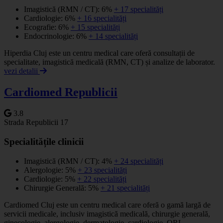
Imagistică (RMN / CT): 6%
+ 17 specialități
Cardiologie: 6%
+ 16 specialități
Ecografie: 6%
+ 15 specialități
Endocrinologie: 6%
+ 14 specialități
Hiperdia Cluj este un centru medical care oferă consultații de
specialitate, imagistică medicală (RMN, CT) și analize de laborator.
vezi detalii
Cardiomed Republicii
3.8
Strada Republicii 17
Specialitățile clinicii
Imagistică (RMN / CT): 4%
+ 24 specialități
Alergologie: 5%
+ 23 specialități
Cardiologie: 5%
+ 22 specialități
Chirurgie Generală: 5%
+ 21 specialități
Cardiomed Cluj este un centru medical care oferă o gamă largă de
servicii medicale, inclusiv imagistică medicală, chirurgie generală,
ginecologie, alergologie, dermatologie, cardiologie, ORL,