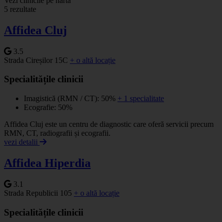
+
Vezi clinicile pe hartă
5 rezultate
−
Affidea Cluj
3.5
Strada Cireșilor 15C
+ o altă locație
Specialitățile clinicii
Imagistică (RMN / CT): 50%
+ 1 specialitate
Ecografie: 50%
Affidea Cluj este un centru de diagnostic care oferă servicii precum
RMN, CT, radiografii și ecografii.
vezi detalii
Affidea Hiperdia
3.1
Strada Republicii 105
+ o altă locație
Specialitățile clinicii