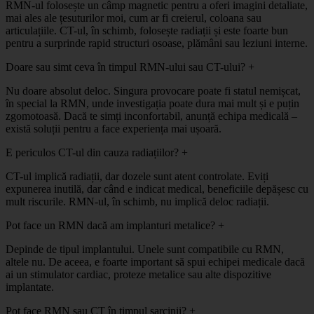
RMN-ul folosește un câmp magnetic pentru a oferi imagini detaliate,
mai ales ale țesuturilor moi, cum ar fi creierul, coloana sau
articulațiile. CT-ul, în schimb, folosește radiații și este foarte bun
pentru a surprinde rapid structuri osoase, plămâni sau leziuni interne.
Doare sau simt ceva în timpul RMN-ului sau CT-ului?
+
Nu doare absolut deloc. Singura provocare poate fi statul nemișcat,
în special la RMN, unde investigația poate dura mai mult și e puțin
zgomotoasă. Dacă te simți inconfortabil, anunță echipa medicală –
există soluții pentru a face experiența mai ușoară.
E periculos CT-ul din cauza radiațiilor?
+
CT-ul implică radiații, dar dozele sunt atent controlate. Eviți
expunerea inutilă, dar când e indicat medical, beneficiile depășesc cu
mult riscurile. RMN-ul, în schimb, nu implică deloc radiații.
Pot face un RMN dacă am implanturi metalice?
+
Depinde de tipul implantului. Unele sunt compatibile cu RMN,
altele nu. De aceea, e foarte important să spui echipei medicale dacă
ai un stimulator cardiac, proteze metalice sau alte dispozitive
implantate.
Pot face RMN sau CT în timpul sarcinii?
+