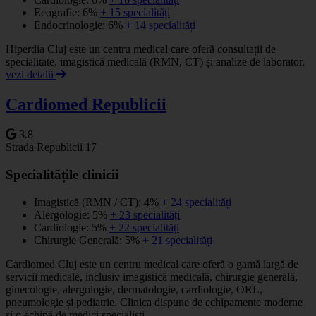
Ecografie: 6%
+ 15 specialități
Endocrinologie: 6%
+ 14 specialități
Hiperdia Cluj este un centru medical care oferă consultații de
specialitate, imagistică medicală (RMN, CT) și analize de laborator.
vezi detalii
Cardiomed Republicii
3.8
Strada Republicii 17
Specialitățile clinicii
Imagistică (RMN / CT): 4%
+ 24 specialități
Alergologie: 5%
+ 23 specialități
Cardiologie: 5%
+ 22 specialități
Chirurgie Generală: 5%
+ 21 specialități
Cardiomed Cluj este un centru medical care oferă o gamă largă de
servicii medicale, inclusiv imagistică medicală, chirurgie generală,
ginecologie, alergologie, dermatologie, cardiologie, ORL,
pneumologie și pediatrie. Clinica dispune de echipamente moderne
și o echipă de medici specialiști.