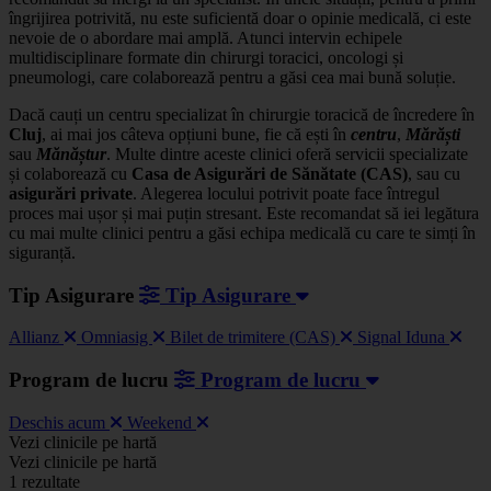
îngrijirea potrivită, nu este suficientă doar o opinie medicală, ci este
nevoie de o abordare mai amplă. Atunci intervin echipele
multidisciplinare formate din chirurgi toracici, oncologi și
pneumologi, care colaborează pentru a găsi cea mai bună soluție.
Dacă cauți un centru specializat în chirurgie toracică de încredere în
Cluj
, ai mai jos câteva opțiuni bune, fie că ești în
centru
,
Mărăști
sau
Mănăștur
. Multe dintre aceste clinici oferă servicii specializate
și colaborează cu
Casa de Asigurări de Sănătate (CAS)
, sau cu
asigurări private
. Alegerea locului potrivit poate face întregul
proces mai ușor și mai puțin stresant. Este recomandat să iei legătura
cu mai multe clinici pentru a găsi echipa medicală cu care te simți în
siguranță.
Tip Asigurare
Tip Asigurare
Allianz
Omniasig
Bilet de trimitere (CAS)
Signal Iduna
Program de lucru
Program de lucru
Deschis acum
Weekend
Leaflet
|
©
OSM
Vezi clinicile pe hartă
+
Vezi clinicile pe hartă
1 rezultate