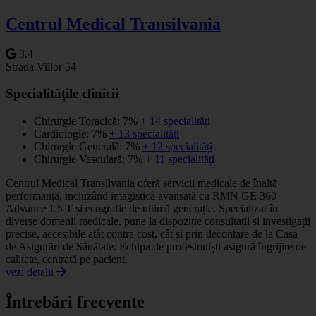
−
Centrul Medical Transilvania
3.4
Strada Viilor 54
Specialitățile clinicii
Chirurgie Toracică: 7%
+ 14 specialități
Cardiologie: 7%
+ 13 specialități
Chirurgie Generală: 7%
+ 12 specialități
Chirurgie Vasculară: 7%
+ 11 specialități
Centrul Medical Transilvania oferă servicii medicale de înaltă
performanță, incluzând imagistică avansată cu RMN GE 360
Advance 1.5 T și ecografie de ultimă generație. Specializat în
diverse domenii medicale, pune la dispoziție consultații și investigații
precise, accesibile atât contra cost, cât și prin decontare de la Casa
de Asigurări de Sănătate. Echipa de profesioniști asigură îngrijire de
calitate, centrată pe pacient.
vezi detalii
Întrebări frecvente