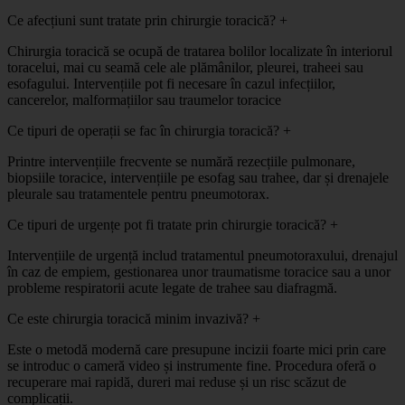
Ce afecțiuni sunt tratate prin chirurgie toracică?
+
Chirurgia toracică se ocupă de tratarea bolilor localizate în interiorul
toracelui, mai cu seamă cele ale plămânilor, pleurei, traheei sau
esofagului. Intervențiile pot fi necesare în cazul infecțiilor,
cancerelor, malformațiilor sau traumelor toracice
Ce tipuri de operații se fac în chirurgia toracică?
+
Printre intervențiile frecvente se numără rezecțiile pulmonare,
biopsiile toracice, intervențiile pe esofag sau trahee, dar și drenajele
pleurale sau tratamentele pentru pneumotorax.
Ce tipuri de urgențe pot fi tratate prin chirurgie toracică?
+
Intervențiile de urgență includ tratamentul pneumotoraxului, drenajul
în caz de empiem, gestionarea unor traumatisme toracice sau a unor
probleme respiratorii acute legate de trahee sau diafragmă.
Ce este chirurgia toracică minim invazivă?
+
Este o metodă modernă care presupune incizii foarte mici prin care
se introduc o cameră video și instrumente fine. Procedura oferă o
recuperare mai rapidă, dureri mai reduse și un risc scăzut de
complicații.