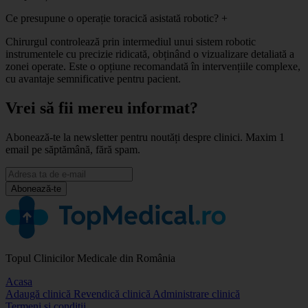
Ce presupune o operație toracică asistată robotic?
+
Chirurgul controlează prin intermediul unui sistem robotic
instrumentele cu precizie ridicată, obținând o vizualizare detaliată a
zonei operate. Este o opțiune recomandată în intervențiile complexe,
cu avantaje semnificative pentru pacient.
Vrei să fii mereu informat?
Abonează-te la newsletter pentru noutăți despre clinici. Maxim 1
email pe săptămână, fără spam.
Abonează-te
Topul Clinicilor Medicale din România
Acasa
Adaugă clinică
Revendică clinică
Administrare clinică
Termeni și condiții