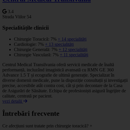
3.4
Strada Viilor 54
Specialitățile clinicii
Chirurgie Toracică: 7%
+ 14 specialități
Cardiologie: 7%
+ 13 specialități
Chirurgie Generală: 7%
+ 12 specialități
Chirurgie Vasculară: 7%
+ 11 specialități
Centrul Medical Transilvania oferă servicii medicale de înaltă
performanță, incluzând imagistică avansată cu RMN GE 360
Advance 1.5 T și ecografie de ultimă generație. Specializat în
diverse domenii medicale, pune la dispoziție consultații și investigații
precise, accesibile atât contra cost, cât și prin decontare de la Casa
de Asigurări de Sănătate. Echipa de profesioniști asigură îngrijire de
calitate, centrată pe pacient.
vezi detalii
Întrebări frecvente
Ce afecțiuni sunt tratate prin chirurgie toracică?
+