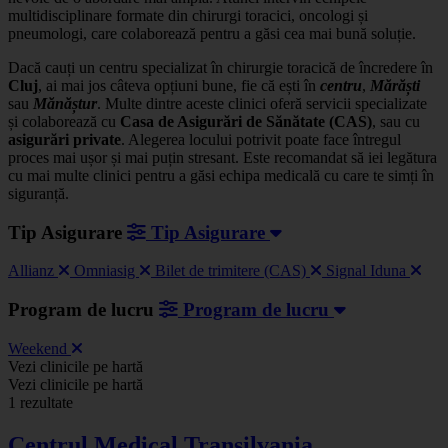
multidisciplinare formate din chirurgi toracici, oncologi și
pneumologi, care colaborează pentru a găsi cea mai bună soluție.
Dacă cauți un centru specializat în chirurgie toracică de încredere în
Cluj
, ai mai jos câteva opțiuni bune, fie că ești în
centru
,
Mărăști
sau
Mănăștur
. Multe dintre aceste clinici oferă servicii specializate
și colaborează cu
Casa de Asigurări de Sănătate (CAS)
, sau cu
asigurări private
. Alegerea locului potrivit poate face întregul
proces mai ușor și mai puțin stresant. Este recomandat să iei legătura
cu mai multe clinici pentru a găsi echipa medicală cu care te simți în
siguranță.
Tip Asigurare
Tip Asigurare
Allianz
Omniasig
Bilet de trimitere (CAS)
Signal Iduna
Program de lucru
Program de lucru
Weekend
Leaflet
|
©
OSM
Vezi clinicile pe hartă
+
Vezi clinicile pe hartă
1 rezultate
−
Centrul Medical Transilvania