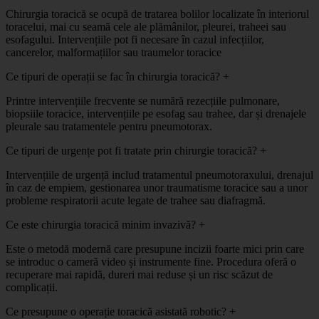
Chirurgia toracică se ocupă de tratarea bolilor localizate în interiorul
toracelui, mai cu seamă cele ale plămânilor, pleurei, traheei sau
esofagului. Intervențiile pot fi necesare în cazul infecțiilor,
cancerelor, malformațiilor sau traumelor toracice
Ce tipuri de operații se fac în chirurgia toracică?
+
Printre intervențiile frecvente se numără rezecțiile pulmonare,
biopsiile toracice, intervențiile pe esofag sau trahee, dar și drenajele
pleurale sau tratamentele pentru pneumotorax.
Ce tipuri de urgențe pot fi tratate prin chirurgie toracică?
+
Intervențiile de urgență includ tratamentul pneumotoraxului, drenajul
în caz de empiem, gestionarea unor traumatisme toracice sau a unor
probleme respiratorii acute legate de trahee sau diafragmă.
Ce este chirurgia toracică minim invazivă?
+
Este o metodă modernă care presupune incizii foarte mici prin care
se introduc o cameră video și instrumente fine. Procedura oferă o
recuperare mai rapidă, dureri mai reduse și un risc scăzut de
complicații.
Ce presupune o operație toracică asistată robotic?
+