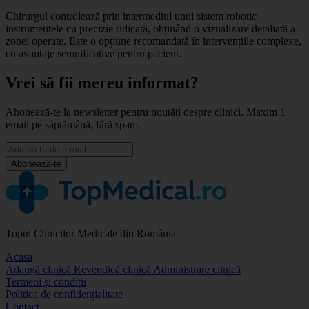
Chirurgul controlează prin intermediul unui sistem robotic
instrumentele cu precizie ridicată, obținând o vizualizare detaliată a
zonei operate. Este o opțiune recomandată în intervențiile complexe,
cu avantaje semnificative pentru pacient.
Vrei să fii mereu informat?
Abonează-te la newsletter pentru noutăți despre clinici. Maxim 1
email pe săptămână, fără spam.
Abonează-te
Topul Clinicilor Medicale din România
Acasa
Adaugă clinică
Revendică clinică
Administrare clinică
Termeni și condiții
Politica de confidențialitate
Contact