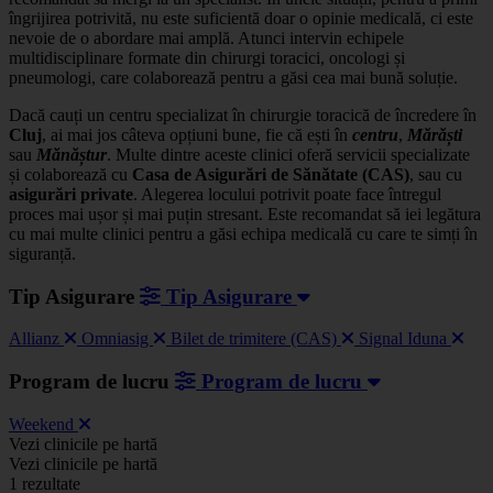
îngrijirea potrivită, nu este suficientă doar o opinie medicală, ci este
nevoie de o abordare mai amplă. Atunci intervin echipele
multidisciplinare formate din chirurgi toracici, oncologi și
pneumologi, care colaborează pentru a găsi cea mai bună soluție.
Dacă cauți un centru specializat în chirurgie toracică de încredere în
Cluj
, ai mai jos câteva opțiuni bune, fie că ești în
centru
,
Mărăști
sau
Mănăștur
. Multe dintre aceste clinici oferă servicii specializate
și colaborează cu
Casa de Asigurări de Sănătate (CAS)
, sau cu
asigurări private
. Alegerea locului potrivit poate face întregul
proces mai ușor și mai puțin stresant. Este recomandat să iei legătura
cu mai multe clinici pentru a găsi echipa medicală cu care te simți în
siguranță.
Tip Asigurare
Tip Asigurare
Allianz
Omniasig
Bilet de trimitere (CAS)
Signal Iduna
Program de lucru
Program de lucru
Weekend
Leaflet
|
©
OSM
Vezi clinicile pe hartă
+
Vezi clinicile pe hartă
1 rezultate