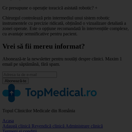
Ce presupune o operație toracică asistată robotic?
+
Chirurgul controlează prin intermediul unui sistem robotic
instrumentele cu precizie ridicată, obținând o vizualizare detaliată a
zonei operate. Este o opțiune recomandată în intervențiile complexe,
cu avantaje semnificative pentru pacient.
Vrei să fii mereu informat?
Abonează-te la newsletter pentru noutăți despre clinici. Maxim 1
email pe săptămână, fără spam.
Abonează-te
Topul Clinicilor Medicale din România
Acasa
Adaugă clinică
Revendică clinică
Administrare clinică
Termeni și condiții