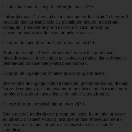
Ce afecțiuni sunt tratate prin chirurgie toracică?
+
Chirurgia toracică se ocupă de tratarea bolilor localizate în interiorul
toracelui, mai cu seamă cele ale plămânilor, pleurei, traheei sau
esofagului. Intervențiile pot fi necesare în cazul infecțiilor,
cancerelor, malformațiilor sau traumelor toracice
Ce tipuri de operații se fac în chirurgia toracică?
+
Printre intervențiile frecvente se numără rezecțiile pulmonare,
biopsiile toracice, intervențiile pe esofag sau trahee, dar și drenajele
pleurale sau tratamentele pentru pneumotorax.
Ce tipuri de urgențe pot fi tratate prin chirurgie toracică?
+
Intervențiile de urgență includ tratamentul pneumotoraxului, drenajul
în caz de empiem, gestionarea unor traumatisme toracice sau a unor
probleme respiratorii acute legate de trahee sau diafragmă.
Ce este chirurgia toracică minim invazivă?
+
Este o metodă modernă care presupune incizii foarte mici prin care
se introduc o cameră video și instrumente fine. Procedura oferă o
recuperare mai rapidă, dureri mai reduse și un risc scăzut de
complicații.