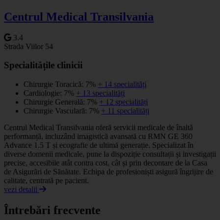
−
Centrul Medical Transilvania
3.4
Strada Viilor 54
Specialitățile clinicii
Chirurgie Toracică: 7%
+ 14 specialități
Cardiologie: 7%
+ 13 specialități
Chirurgie Generală: 7%
+ 12 specialități
Chirurgie Vasculară: 7%
+ 11 specialități
Centrul Medical Transilvania oferă servicii medicale de înaltă
performanță, incluzând imagistică avansată cu RMN GE 360
Advance 1.5 T și ecografie de ultimă generație. Specializat în
diverse domenii medicale, pune la dispoziție consultații și investigații
precise, accesibile atât contra cost, cât și prin decontare de la Casa
de Asigurări de Sănătate. Echipa de profesioniști asigură îngrijire de
calitate, centrată pe pacient.
vezi detalii
Întrebări frecvente