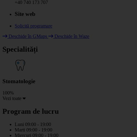
+40 740 173 707
Site web
Solicită programare
Leaflet
|
© HOT OpenStreetMap Team & contributors
Deschide în GMaps
Deschide în Waze
+
Specialități
−
Stomatologie
100%
Vezi toate
Program de lucru
Luni
09:00 - 19:00
Marti
09:00 - 19:00
Miercuri
09:00 - 19:00