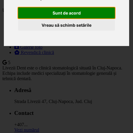
Ultima actualizare: 16.05.2025
Sunt de acord
Descriere
Vreau să schimb setările
Specialități
Orar
Prețuri
Programare
Galerie foto
Revendică clinică
5
Livezii Dent este o clinică stomatologică situată în Cluj-Napoca.
Echipa include medici specializați în stomatologie generală și
tehnică dentară.
Adresă
Strada Livezii 47, Cluj-Napoca, Jud. Cluj
Contact
+407...
Vezi numărul