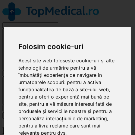
Alege o specialitate
Folosim cookie-uri
Acest site web folosește cookie-uri și alte
tehnologii de urmărire pentru a vă
îmbunătăți experiența de navigare în
Cluj-Napoca
următoarele scopuri:
pentru a activa
funcționalitatea de bază a site-ului web
,
pentru a oferi o experiență mai bună pe
site
,
pentru a vă măsura interesul față de
Caută
produsele și serviciile noastre și pentru a
Specialități
personaliza interacțiunile de marketing
,
pentru a livra reclame care sunt mai
Livezii Dent
relevante pentru dvs
.