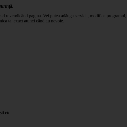
șurință.
apid revendicând pagina. Vei putea adăuga servicii, modifica programul, c
nica ta, exact atunci când au nevoie.
ti etc.