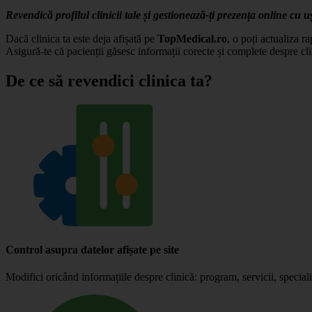
Revendică profilul clinicii tale și gestionează-ți prezența online cu u
Dacă clinica ta este deja afișată pe
TopMedical.ro
, o poți actualiza r
Asigură-te că pacienții găsesc informații corecte și complete despre cli
De ce să revendici clinica ta?
Control asupra datelor afișate pe site
Modifici oricând informațiile despre clinică: program, servicii, specialiș