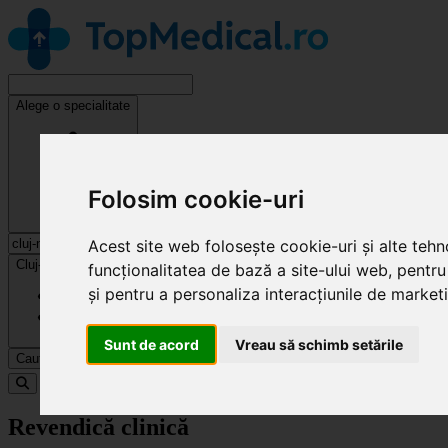
Alege o specialitate
Folosim cookie-uri
Acest site web folosește cookie-uri și alte teh
Cluj-Napoca
funcționalitatea de bază a site-ului web
,
pentru
și pentru a personaliza interacțiunile de market
Sunt de acord
Vreau să schimb setările
Caută
Specialități
Revendică clinică