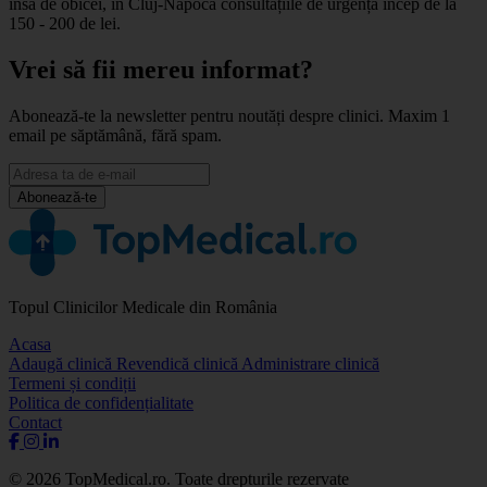
însă de obicei, în Cluj-Napoca consultațiile de urgență încep de la
150 - 200 de lei.
Vrei să fii mereu informat?
Abonează-te la newsletter pentru noutăți despre clinici. Maxim 1
email pe săptămână, fără spam.
Abonează-te
Topul Clinicilor Medicale din România
Acasa
Adaugă clinică
Revendică clinică
Administrare clinică
Termeni și condiții
Politica de confidențialitate
Contact
© 2026 TopMedical.ro. Toate drepturile rezervate