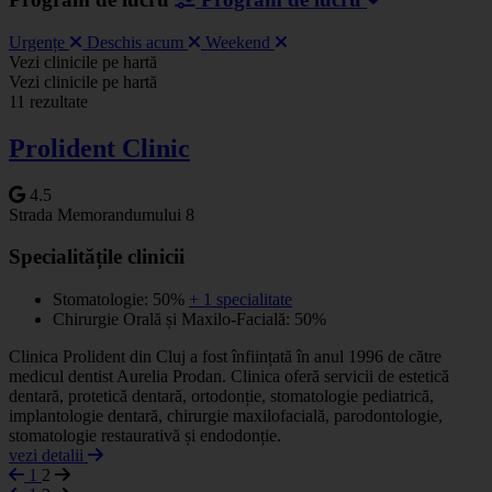
Urgențe
Deschis acum
Weekend
Leaflet
|
©
OSM
Vezi clinicile pe hartă
+
Vezi clinicile pe hartă
11 rezultate
−
Prolident Clinic
4.5
Strada Memorandumului 8
Specialitățile clinicii
Stomatologie: 50%
+ 1 specialitate
Chirurgie Orală și Maxilo-Facială: 50%
Clinica Prolident din Cluj a fost înființată în anul 1996 de către
medicul dentist Aurelia Prodan. Clinica oferă servicii de estetică
dentară, protetică dentară, ortodonție, stomatologie pediatrică,
implantologie dentară, chirurgie maxilofacială, parodontologie,
stomatologie restaurativă și endodonție.
vezi detalii
1
2