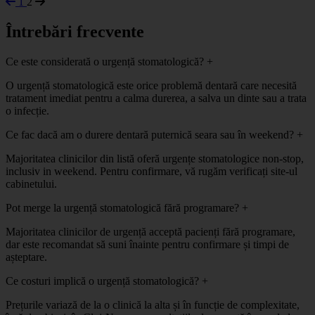
1
2
Întrebări frecvente
Ce este considerată o urgență stomatologică?
+
O urgență stomatologică este orice problemă dentară care necesită
tratament imediat pentru a calma durerea, a salva un dinte sau a trata
o infecție.
Ce fac dacă am o durere dentară puternică seara sau în weekend?
+
Majoritatea clinicilor din listă oferă urgențe stomatologice non-stop,
inclusiv in weekend. Pentru confirmare, vă rugăm verificați site-ul
cabinetului.
Pot merge la urgență stomatologică fără programare?
+
Majoritatea clinicilor de urgență acceptă pacienți fără programare,
dar este recomandat să suni înainte pentru confirmare și timpi de
așteptare.
Ce costuri implică o urgență stomatologică?
+
Prețurile variază de la o clinică la alta și în funcție de complexitate,