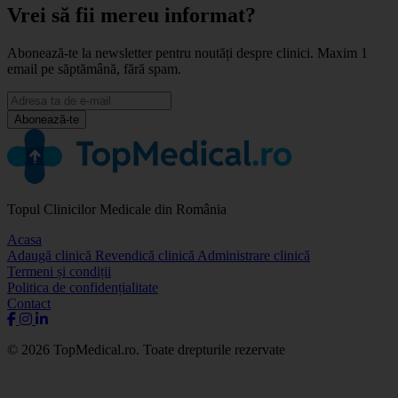
Vrei să fii mereu informat?
Abonează-te la newsletter pentru noutăți despre clinici. Maxim 1
email pe săptămână, fără spam.
Abonează-te
Topul Clinicilor Medicale din România
Acasa
Adaugă clinică
Revendică clinică
Administrare clinică
Termeni și condiții
Politica de confidențialitate
Contact
© 2026 TopMedical.ro. Toate drepturile rezervate