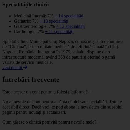
Specialitățile clinicii
Medicină Internă: 7%
+ 14 specialități
Geriatrie: 7%
+ 13 specialități
Gastroenterologie: 7%
+ 12 specialități
Cardiologie: 7%
+ 11 specialități
Spitalul Clinic Municipal Cluj-Napoca, cunoscut și sub denumirea
de "Clujana", este o unitate medicală de referință situată în Cluj-
Napoca, România. Inaugurat în 1979, spitalul dispune de o
infrastructură modernă, având 368 de paturi și oferind o gamă
variată de servicii medicale.
vezi detalii
Întrebări frecvente
Este necesar un cont pentru a folosi platforma?
+
Nu ai nevoie de cont pentru a căuta clinici sau specialități. Totul e
accesibil direct. Dacă vrei, te poți abona la newsletter din subsolul
paginii pentru noutăți și actualizări.
Cum găsesc o clinică potrivită pentru nevoile mele?
+