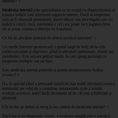
internist?
+
Medicina internă
este specialitatea ce se ocupă cu diagnosticarea și
tratarea bolilor care afectează organele interne. Dacă ai simptome
cum ar fi oboseală persistentă, dureri difuze sau investigații care nu
indică o cauză clară, internistul e cel care poate face legătura între
ele și poate contura o direcție de tratament.
Ce fel de afecțiuni tratează de obicei medicul internist?
+
Un medic internist gestionează o gamă largă de boli, de la cele
cardiovasculare și digestive, până la afecțiuni pulmonare, renale sau
metabolice. Este adesea primul medic la care ajung pacienții cu
simptome multiple sau neclare.
Este medicina internă potrivită și pentru monitorizarea bolilor
cronice?
+
Da, în special când o persoană suferă de mai multe afecțiuni cronice,
internistul are rolul de a coordona tratamentele și de a urmări
evoluția acestora, astfel încât abordarea să fie cât mai echilibrată și
eficientă.
Cât de des ar trebui să merg la un control de medicină internă?
+
Dacă nu ai un diagnostic cronic, o evaluare anuală este o practică