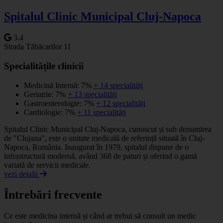
−
Spitalul Clinic Municipal Cluj-Napoca
3.4
Strada Tăbăcarilor 11
Specialitățile clinicii
Medicină Internă: 7%
+ 14 specialități
Geriatrie: 7%
+ 13 specialități
Gastroenterologie: 7%
+ 12 specialități
Cardiologie: 7%
+ 11 specialități
Spitalul Clinic Municipal Cluj-Napoca, cunoscut și sub denumirea
de "Clujana", este o unitate medicală de referință situată în Cluj-
Napoca, România. Inaugurat în 1979, spitalul dispune de o
infrastructură modernă, având 368 de paturi și oferind o gamă
variată de servicii medicale.
vezi detalii
Întrebări frecvente
Ce este medicina internă și când ar trebui să consult un medic