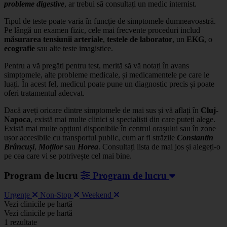
probleme digestive
, ar trebui să consultați un medic internist.
Tipul de teste poate varia în funcție de simptomele dumneavoastră.
Pe lângă un examen fizic, cele mai frecvente proceduri includ
măsurarea tensiunii arteriale
,
testele de laborator
, un
EKG
, o
ecografie
sau alte teste imagistice.
Pentru a vă pregăti pentru test, merită să vă notați în avans
simptomele, alte probleme medicale, și medicamentele pe care le
luați. În acest fel, medicul poate pune un diagnostic precis și poate
oferi tratamentul adecvat.
Dacă aveți oricare dintre simptomele de mai sus și vă aflați în
Cluj-
Napoca
, există mai multe clinici și specialiști din care puteți alege.
Există mai multe opțiuni disponibile în centrul orașului sau în zone
ușor accesibile cu transportul public, cum ar fi străzile
Constantin
Brâncuși
,
Moților
sau
Horea
. Consultați lista de mai jos și alegeți-o
pe cea care vi se potrivește cel mai bine.
Program de lucru
Program de lucru
Urgențe
Non-Stop
Weekend
Leaflet
|
©
OSM
Vezi clinicile pe hartă
+
Vezi clinicile pe hartă
1 rezultate