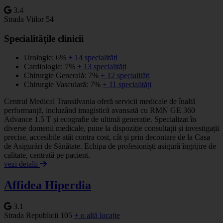
3.4
Strada Viilor 54
Specialitățile clinicii
Urologie: 6%
+ 14 specialități
Cardiologie: 7%
+ 13 specialități
Chirurgie Generală: 7%
+ 12 specialități
Chirurgie Vasculară: 7%
+ 11 specialități
Centrul Medical Transilvania oferă servicii medicale de înaltă
performanță, incluzând imagistică avansată cu RMN GE 360
Advance 1.5 T și ecografie de ultimă generație. Specializat în
diverse domenii medicale, pune la dispoziție consultații și investigații
precise, accesibile atât contra cost, cât și prin decontare de la Casa
de Asigurări de Sănătate. Echipa de profesioniști asigură îngrijire de
calitate, centrată pe pacient.
vezi detalii
Affidea Hiperdia
3.1
Strada Republicii 105
+ o altă locație