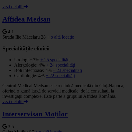
vezi detalii
Affidea Medsan
4.1
Strada Ilie Măcelaru 28
+ o altă locație
Specialitățile clinicii
Urologie: 3%
+ 25 specialități
Alergologie: 4%
+ 24 specialități
Boli infecțioase: 4%
+ 23 specialități
Cardiologie: 4%
+ 22 specialități
Centrul Medical Medsan este o clinică medicală din Cluj-Napoca,
oferind o gamă largă de servicii medicale, de la consultații la
investigații complexe. Este parte a grupului Affidea România.
vezi detalii
Interservisan Moților
3.5
Calea Moților 87
+ o altă locație