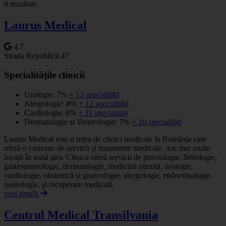
9 rezultate
−
Laurus Medical
4.7
Strada Republicii 47
Specialitățile clinicii
Urologie: 7%
+ 13 specialități
Alergologie: 8%
+ 12 specialități
Cardiologie: 8%
+ 11 specialități
Dermatologie si Venerologie: 7%
+ 10 specialități
Laurus Medical este o rețea de clinici medicale în România care
oferă o varietate de servicii și tratamente medicale. Are mai multe
locații în toată țara. Clinica oferă servicii de proctologie, flebologie,
gastroenterologie, dermatologie, medicină internă, urologie,
cardiologie, obstetrică și ginecologie, alergologie, endocrinologie,
neurologie, și recuperare medicală.
vezi detalii
Centrul Medical Transilvania