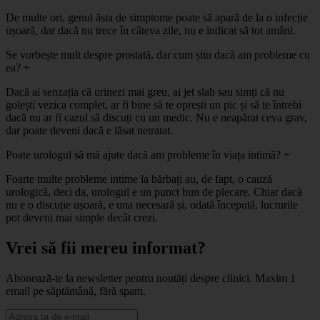
De multe ori, genul ăsta de simptome poate să apară de la o infecție
ușoară, dar dacă nu trece în câteva zile, nu e indicat să tot amâni.
Se vorbește mult despre prostată, dar cum știu dacă am probleme cu
ea?
+
Dacă ai senzația că urinezi mai greu, ai jet slab sau simți că nu
golești vezica complet, ar fi bine să te oprești un pic și să te întrebi
dacă nu ar fi cazul să discuți cu un medic. Nu e neapărat ceva grav,
dar poate deveni dacă e lăsat netratat.
Poate urologul să mă ajute dacă am probleme în viața intimă?
+
Foarte multe probleme intime la bărbați au, de fapt, o cauză
urologică, deci da, urologul e un punct bun de plecare. Chiar dacă
nu e o discuție ușoară, e una necesară și, odată începută, lucrurile
pot deveni mai simple decât crezi.
Vrei să fii mereu informat?
Abonează-te la newsletter pentru noutăți despre clinici. Maxim 1
email pe săptămână, fără spam.