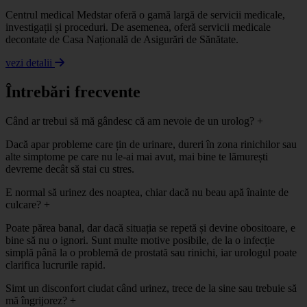
Centrul medical Medstar oferă o gamă largă de servicii medicale,
investigații și proceduri. De asemenea, oferă servicii medicale
decontate de Casa Națională de Asigurări de Sănătate.
vezi detalii
Întrebări frecvente
Când ar trebui să mă gândesc că am nevoie de un urolog?
+
Dacă apar probleme care țin de urinare, dureri în zona rinichilor sau
alte simptome pe care nu le-ai mai avut, mai bine te lămurești
devreme decât să stai cu stres.
E normal să urinez des noaptea, chiar dacă nu beau apă înainte de
culcare?
+
Poate părea banal, dar dacă situația se repetă și devine obositoare, e
bine să nu o ignori. Sunt multe motive posibile, de la o infecție
simplă până la o problemă de prostată sau rinichi, iar urologul poate
clarifica lucrurile rapid.
Simt un disconfort ciudat când urinez, trece de la sine sau trebuie să
mă îngrijorez?
+