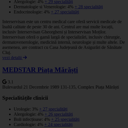
Alergologie: 4%
+ 29 specialități
Dermatologie si Venerologie: 4%
+ 28 specialități
Endocrinologie: 4%
+ 27 specialități
Interservisan este un centru medical care oferă servicii medicale de
înaltă calitate de peste 30 de ani. Centrul are mai multe locații,
inclusiv Interservisan Gheorgheni și Interservisan Moților.
Interservisan oferă o gamă largă de specializări, inclusiv chirurgie,
dermatovenerologie, medicină internă, neurologie și multe altele. De
asemenea, are contract cu Casa Județeană de Asigurări de Sănătate
Cluj.
vezi detalii
MEDSTAR Piața Mărăști
3.1
Bulevardul 21 Decembrie 1989 131-135, Complex Piața Mărăști
Specialitățile clinicii
Urologie: 3%
+ 27 specialități
Alergologie: 4%
+ 26 specialități
Boli infecțioase: 4%
+ 25 specialități
Cardiologie: 4%
+ 24 specialități