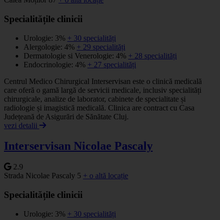
Specialitățile clinicii
Urologie: 3%
+ 30 specialități
Alergologie: 4%
+ 29 specialități
Dermatologie si Venerologie: 4%
+ 28 specialități
Endocrinologie: 4%
+ 27 specialități
Centrul Medico Chirurgical Interservisan este o clinică medicală
care oferă o gamă largă de servicii medicale, inclusiv specialități
chirurgicale, analize de laborator, cabinete de specialitate și
radiologie și imagistică medicală. Clinica are contract cu Casa
Județeană de Asigurări de Sănătate Cluj.
vezi detalii
Interservisan Nicolae Pascaly
2.9
Strada Nicolae Pascaly 5
+ o altă locație
Specialitățile clinicii
Urologie: 3%
+ 30 specialități