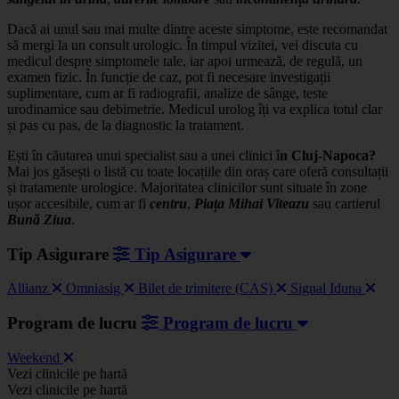
Dacă ai unul sau mai multe dintre aceste simptome, este recomandat
să mergi la un consult urologic. În timpul vizitei, vei discuta cu
medicul despre simptomele tale, iar apoi urmează, de regulă, un
examen fizic. În funcție de caz, pot fi necesare investigații
suplimentare, cum ar fi radiografii, analize de sânge, teste
urodinamice sau debimetrie. Medicul urolog îți va explica totul clar
și pas cu pas, de la diagnostic la tratament.
Ești în căutarea unui specialist sau a unei clinici î
n Cluj-Napoca?
Mai jos găsești o listă cu toate locațiile din oraș care oferă consultații
și tratamente urologice. Majoritatea clinicilor sunt situate în zone
ușor accesibile, cum ar fi
centru
,
Piața Mihai Viteazu
sau cartierul
Bună Ziua
.
Tip Asigurare
Tip Asigurare
Allianz
Omniasig
Bilet de trimitere (CAS)
Signal Iduna
Program de lucru
Program de lucru
Weekend
Leaflet
|
©
OSM
Vezi clinicile pe hartă
+
Vezi clinicile pe hartă