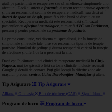
ajută pe pacienți să se recupereze sau să amelioreze simptomele unor
afecțiuni. Dacă ai suferit o
fractură
, ai trecut recent printr-o
operație
și ți s-au recomandat ședințe de recuperare medicală, sau dacă ai
dureri de spate
ori de
gât
, poate fi o idee bună să discuți cu un
specialist. Recuperarea medicală este recomandată și în cazul
pacienților cu
afecțiuni neurologice
, cum ar fi
AVC
sau
Parkinson
,
precum și pentru persoanele cu
probleme de postură
.
La prima consultație, vei discuta cu specialistul, iar în funcție de
simptomele și nevoile tale, ți se vor recomanda tipurile de terapie
potrivite. Numărul de ședințe și durata recuperării variază în funcție
de afecțiune și diferă de la o persoană la alta.
Dacă ești în căutarea unei clinici de recuperare medicală în
Cluj-
Napoca
, mai jos găsești o listă cu toate clinicile, inclusiv recenzii
Google și detalii de contact. Poți găsi locații în diferite zone ale
orașului, precum
centru
,
Calea
Dorobanților
,
Mănăștur
și altele.
Tip Asigurare
Tip Asigurare
Allianz
Omniasig
Bilet de trimitere (CAS)
Signal Iduna
Program de lucru
Program de lucru