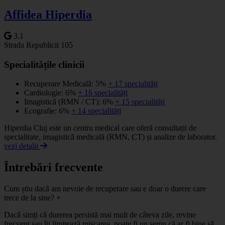
Affidea Hiperdia
3.1
Strada Republicii 105
Specialitățile clinicii
Recuperare Medicală: 5%
+ 17 specialități
Cardiologie: 6%
+ 16 specialități
Imagistică (RMN / CT): 6%
+ 15 specialități
Ecografie: 6%
+ 14 specialități
Hiperdia Cluj este un centru medical care oferă consultații de
specialitate, imagistică medicală (RMN, CT) și analize de laborator.
vezi detalii
Întrebări frecvente
Cum știu dacă am nevoie de recuperare sau e doar o durere care
trece de la sine?
+
Dacă simți că durerea persistă mai mult de câteva zile, revine
frecvent sau îți limitează mișcarea, poate fi un semn că ar fi bine să