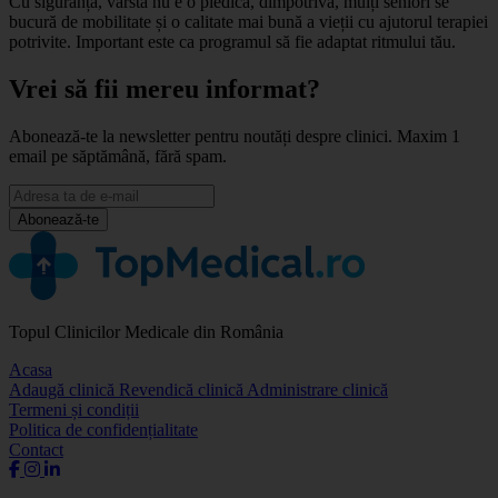
Cu siguranță, vârsta nu e o piedică, dimpotrivă, mulți seniori se
bucură de mobilitate și o calitate mai bună a vieții cu ajutorul terapiei
potrivite. Important este ca programul să fie adaptat ritmului tău.
Vrei să fii mereu informat?
Abonează-te la newsletter pentru noutăți despre clinici. Maxim 1
email pe săptămână, fără spam.
Abonează-te
Topul Clinicilor Medicale din România
Acasa
Adaugă clinică
Revendică clinică
Administrare clinică
Termeni și condiții
Politica de confidențialitate
Contact