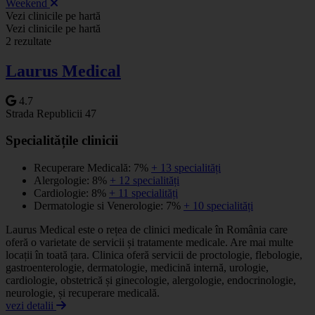
Weekend
Leaflet
|
©
OSM
Vezi clinicile pe hartă
+
Vezi clinicile pe hartă
2 rezultate
−
Laurus Medical
4.7
Strada Republicii 47
Specialitățile clinicii
Recuperare Medicală: 7%
+ 13 specialități
Alergologie: 8%
+ 12 specialități
Cardiologie: 8%
+ 11 specialități
Dermatologie si Venerologie: 7%
+ 10 specialități
Laurus Medical este o rețea de clinici medicale în România care
oferă o varietate de servicii și tratamente medicale. Are mai multe
locații în toată țara. Clinica oferă servicii de proctologie, flebologie,
gastroenterologie, dermatologie, medicină internă, urologie,
cardiologie, obstetrică și ginecologie, alergologie, endocrinologie,
neurologie, și recuperare medicală.
vezi detalii