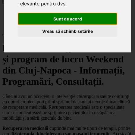
Specialități
relevante pentru dvs
.
Clinici
Cluj-Napoca
Sunt de acord
Recuperare Medicală
Vreau să schimb setările
Top clinici de Recuperare
Medicală cu asigurare Allianz
și program de lucru Weekend
din Cluj-Napoca - Informații,
Programări, Consultații.
Când ai avut un accident, o intervenție chirurgicală sau te confrunți
cu dureri cronice, poți primi sprijinul de care ai nevoie într-o clinică
de recuperare medicală. Recuperarea medicală este o specialitate
care se concentrează pe sprijinirea pacienților în recăpătarea
mobilității și a stării generale de bine.
Recuperarea medicală
cuprinde mai multe tipuri de terapii, printre
care
fizioterapia
,
kinetoterapia
sau
masajul
terapeutic
. Acestea îi