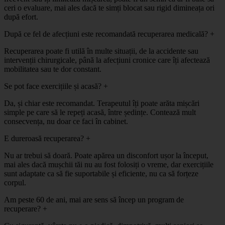
ceri o evaluare, mai ales dacă te simți blocat sau rigid dimineața ori
după efort.
După ce fel de afecțiuni este recomandată recuperarea medicală?
+
Recuperarea poate fi utilă în multe situații, de la accidente sau
intervenții chirurgicale, până la afecțiuni cronice care îți afectează
mobilitatea sau te dor constant.
Se pot face exercițiile și acasă?
+
Da, și chiar este recomandat. Terapeutul îți poate arăta mișcări
simple pe care să le repeți acasă, între ședințe. Contează mult
consecvența, nu doar ce faci în cabinet.
E dureroasă recuperarea?
+
Nu ar trebui să doară. Poate apărea un disconfort ușor la început,
mai ales dacă mușchii tăi nu au fost folosiți o vreme, dar exercițiile
sunt adaptate ca să fie suportabile și eficiente, nu ca să forțeze
corpul.
Am peste 60 de ani, mai are sens să încep un program de
recuperare?
+