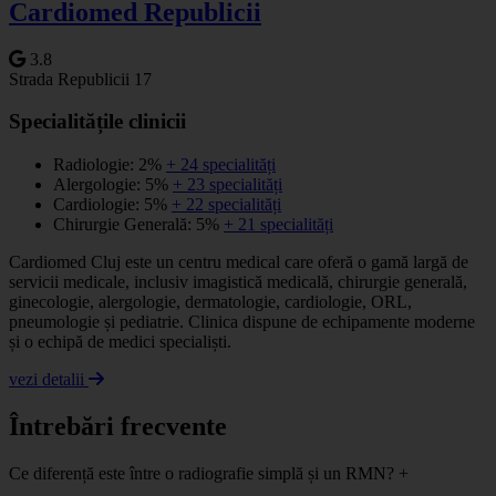
Cardiomed Republicii
3.8
Strada Republicii 17
Specialitățile clinicii
Radiologie: 2%
+ 24 specialități
Alergologie: 5%
+ 23 specialități
Cardiologie: 5%
+ 22 specialități
Chirurgie Generală: 5%
+ 21 specialități
Cardiomed Cluj este un centru medical care oferă o gamă largă de
servicii medicale, inclusiv imagistică medicală, chirurgie generală,
ginecologie, alergologie, dermatologie, cardiologie, ORL,
pneumologie și pediatrie. Clinica dispune de echipamente moderne
și o echipă de medici specialiști.
vezi detalii
Întrebări frecvente
Ce diferență este între o radiografie simplă și un RMN?
+