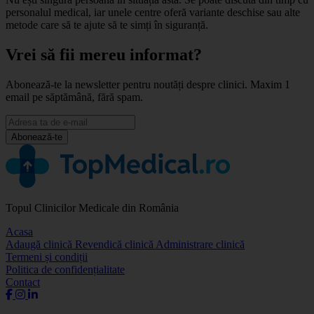
personalul medical, iar unele centre oferă variante deschise sau alte
metode care să te ajute să te simți în siguranță.
Vrei să fii mereu informat?
Abonează-te la newsletter pentru noutăți despre clinici. Maxim 1
email pe săptămână, fără spam.
Abonează-te
Topul Clinicilor Medicale din România
Acasa
Adaugă clinică
Revendică clinică
Administrare clinică
Termeni și condiții
Politica de confidențialitate
Contact