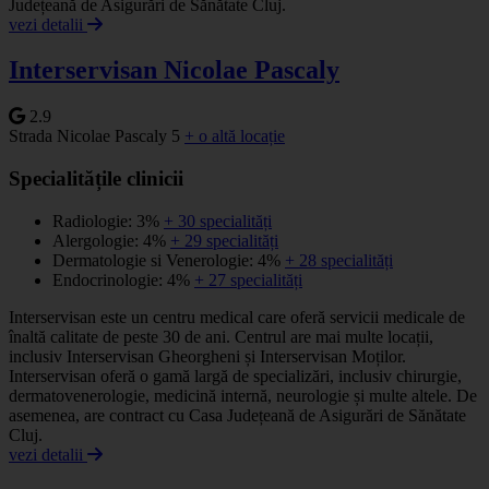
Județeană de Asigurări de Sănătate Cluj.
vezi detalii
Interservisan Nicolae Pascaly
2.9
Strada Nicolae Pascaly 5
+ o altă locație
Specialitățile clinicii
Radiologie: 3%
+ 30 specialități
Alergologie: 4%
+ 29 specialități
Dermatologie si Venerologie: 4%
+ 28 specialități
Endocrinologie: 4%
+ 27 specialități
Interservisan este un centru medical care oferă servicii medicale de
înaltă calitate de peste 30 de ani. Centrul are mai multe locații,
inclusiv Interservisan Gheorgheni și Interservisan Moților.
Interservisan oferă o gamă largă de specializări, inclusiv chirurgie,
dermatovenerologie, medicină internă, neurologie și multe altele. De
asemenea, are contract cu Casa Județeană de Asigurări de Sănătate
Cluj.
vezi detalii