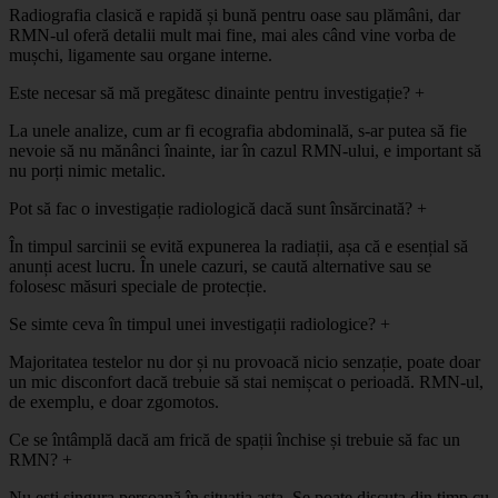
Radiografia clasică e rapidă și bună pentru oase sau plămâni, dar
RMN-ul oferă detalii mult mai fine, mai ales când vine vorba de
mușchi, ligamente sau organe interne.
Este necesar să mă pregătesc dinainte pentru investigație?
+
La unele analize, cum ar fi ecografia abdominală, s-ar putea să fie
nevoie să nu mănânci înainte, iar în cazul RMN-ului, e important să
nu porți nimic metalic.
Pot să fac o investigație radiologică dacă sunt însărcinată?
+
În timpul sarcinii se evită expunerea la radiații, așa că e esențial să
anunți acest lucru. În unele cazuri, se caută alternative sau se
folosesc măsuri speciale de protecție.
Se simte ceva în timpul unei investigații radiologice?
+
Majoritatea testelor nu dor și nu provoacă nicio senzație, poate doar
un mic disconfort dacă trebuie să stai nemișcat o perioadă. RMN-ul,
de exemplu, e doar zgomotos.
Ce se întâmplă dacă am frică de spații închise și trebuie să fac un
RMN?
+
Nu ești singura persoană în situația asta. Se poate discuta din timp cu