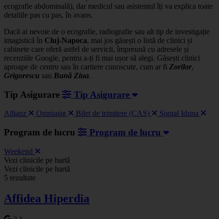
ecografie abdominală), dar medicul sau asistentul îți va explica toate
detaliile pas cu pas, în avans.
Dacă ai nevoie de o ecografie, radiografie sau alt tip de investigație
imagistică în
Cluj-Napoca
, mai jos găsești o listă de clinici și
cabinete care oferă astfel de servicii, împreună cu adresele și
recenziile Google, pentru a-ți fi mai ușor să alegi. Găsești clinici
aproape de centru sau în cartiere cunoscute, cum ar fi
Zorilor
,
Grigorescu
sau
Bună
Ziua
.
Tip Asigurare
Tip Asigurare
Allianz
Omniasig
Bilet de trimitere (CAS)
Signal Iduna
Program de lucru
Program de lucru
Weekend
Leaflet
|
©
OSM
Vezi clinicile pe hartă
+
Vezi clinicile pe hartă
5 rezultate
−
Affidea Hiperdia