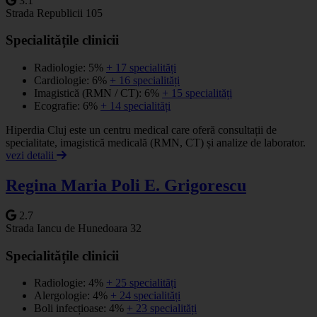
3.1
Strada Republicii 105
Specialitățile clinicii
Radiologie: 5%
+ 17 specialități
Cardiologie: 6%
+ 16 specialități
Imagistică (RMN / CT): 6%
+ 15 specialități
Ecografie: 6%
+ 14 specialități
Hiperdia Cluj este un centru medical care oferă consultații de
specialitate, imagistică medicală (RMN, CT) și analize de laborator.
vezi detalii
Regina Maria Poli E. Grigorescu
2.7
Strada Iancu de Hunedoara 32
Specialitățile clinicii
Radiologie: 4%
+ 25 specialități
Alergologie: 4%
+ 24 specialități
Boli infecțioase: 4%
+ 23 specialități