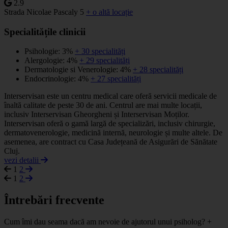
2.9
Strada Nicolae Pascaly 5
+ o altă locație
Specialitățile clinicii
Psihologie: 3%
+ 30 specialități
Alergologie: 4%
+ 29 specialități
Dermatologie si Venerologie: 4%
+ 28 specialități
Endocrinologie: 4%
+ 27 specialități
Interservisan este un centru medical care oferă servicii medicale de
înaltă calitate de peste 30 de ani. Centrul are mai multe locații,
inclusiv Interservisan Gheorgheni și Interservisan Moților.
Interservisan oferă o gamă largă de specializări, inclusiv chirurgie,
dermatovenerologie, medicină internă, neurologie și multe altele. De
asemenea, are contract cu Casa Județeană de Asigurări de Sănătate
Cluj.
vezi detalii
1
2
1
2
Întrebări frecvente
Cum îmi dau seama dacă am nevoie de ajutorul unui psiholog?
+