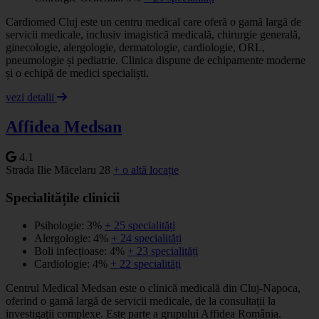
Cardiomed Cluj este un centru medical care oferă o gamă largă de
servicii medicale, inclusiv imagistică medicală, chirurgie generală,
ginecologie, alergologie, dermatologie, cardiologie, ORL,
pneumologie și pediatrie. Clinica dispune de echipamente moderne
și o echipă de medici specialiști.
vezi detalii
Affidea Medsan
4.1
Strada Ilie Măcelaru 28
+ o altă locație
Specialitățile clinicii
Psihologie: 3%
+ 25 specialități
Alergologie: 4%
+ 24 specialități
Boli infecțioase: 4%
+ 23 specialități
Cardiologie: 4%
+ 22 specialități
Centrul Medical Medsan este o clinică medicală din Cluj-Napoca,
oferind o gamă largă de servicii medicale, de la consultații la
investigații complexe. Este parte a grupului Affidea România.