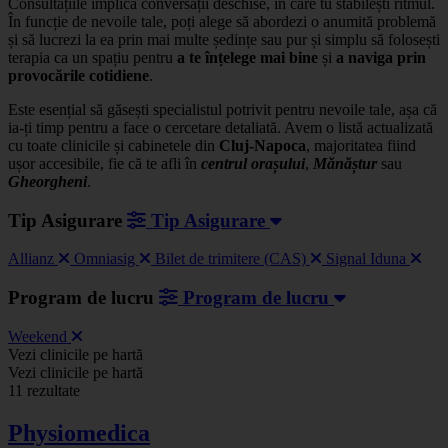
Consultațiile implică conversații deschise, în care tu stabilești ritmul.
În funcție de nevoile tale, poți alege să abordezi o anumită problemă
și să lucrezi la ea prin mai multe ședințe sau pur și simplu să folosești
terapia ca un spațiu pentru
a te înțelege mai bine
și
a naviga prin
provocările cotidiene
.
Este esențial să găsești specialistul potrivit pentru nevoile tale, așa că
ia-ți timp pentru a face o cercetare detaliată. Avem o listă actualizată
cu toate clinicile și cabinetele din
Cluj-Napoca
, majoritatea fiind
ușor accesibile, fie că te afli în
centrul orașului
,
Mănăștur
sau
Gheorgheni
.
Tip Asigurare
Tip Asigurare
Allianz
Omniasig
Bilet de trimitere (CAS)
Signal Iduna
Program de lucru
Program de lucru
Weekend
Leaflet
|
©
OSM
Vezi clinicile pe hartă
+
Vezi clinicile pe hartă
11 rezultate
−
Physiomedica