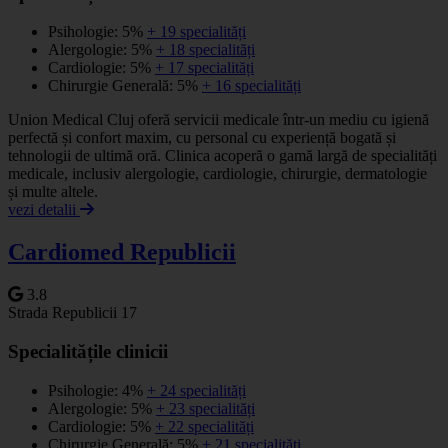
Psihologie: 5%
+ 19 specialități
Alergologie: 5%
+ 18 specialități
Cardiologie: 5%
+ 17 specialități
Chirurgie Generală: 5%
+ 16 specialități
Union Medical Cluj oferă servicii medicale într-un mediu cu igienă
perfectă și confort maxim, cu personal cu experiență bogată și
tehnologii de ultimă oră. Clinica acoperă o gamă largă de specialități
medicale, inclusiv alergologie, cardiologie, chirurgie, dermatologie
și multe altele.
vezi detalii
Cardiomed Republicii
3.8
Strada Republicii 17
Specialitățile clinicii
Psihologie: 4%
+ 24 specialități
Alergologie: 5%
+ 23 specialități
Cardiologie: 5%
+ 22 specialități
Chirurgie Generală: 5%
+ 21 specialități