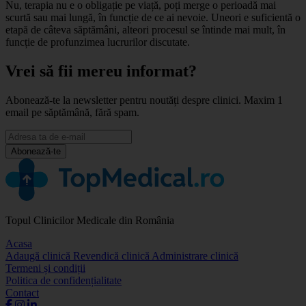
Nu, terapia nu e o obligație pe viață, poți merge o perioadă mai
scurtă sau mai lungă, în funcție de ce ai nevoie. Uneori e suficientă o
etapă de câteva săptămâni, alteori procesul se întinde mai mult, în
funcție de profunzimea lucrurilor discutate.
Vrei să fii mereu informat?
Abonează-te la newsletter pentru noutăți despre clinici. Maxim 1
email pe săptămână, fără spam.
Abonează-te
Topul Clinicilor Medicale din România
Acasa
Adaugă clinică
Revendică clinică
Administrare clinică
Termeni și condiții
Politica de confidențialitate
Contact