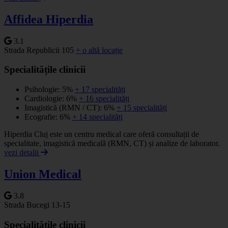
Affidea Hiperdia
3.1
Strada Republicii 105
+ o altă locație
Specialitățile clinicii
Psihologie: 5%
+ 17 specialități
Cardiologie: 6%
+ 16 specialități
Imagistică (RMN / CT): 6%
+ 15 specialități
Ecografie: 6%
+ 14 specialități
Hiperdia Cluj este un centru medical care oferă consultații de
specialitate, imagistică medicală (RMN, CT) și analize de laborator.
vezi detalii
Union Medical
3.8
Strada Bucegi 13-15
Specialitățile clinicii