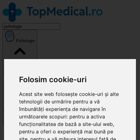
Psihologie
Folosim cookie-uri
Cluj-Napoca
Acest site web folosește cookie-uri și alte
tehnologii de urmărire pentru a vă
îmbunătăți experiența de navigare în
Caută
următoarele scopuri:
pentru a activa
Specialități
funcționalitatea de bază a site-ului web
,
pentru a oferi o experiență mai bună pe
Clinici
Cluj-Napoca
site
,
pentru a vă măsura interesul față de