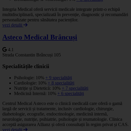
Integria Medical oferă servicii medicale integrate printr-o echipă
multidisciplinară, specializată în prevenție, diagnostic și recomandări
personalizate pentru sănătatea pacienților.
vezi detalii
Asteco Medical Brâncuși
4.1
Strada Constantin Brâncuși 105
Specialitățile clinicii
Psihologie: 10%
+ 9 specialități
Cardiologie: 10%
+ 8 specialități
Nutriție și Dietetică: 10%
+ 7 specialități
Medicină Internă: 10%
+ 6 specialități
Centrul Medical Asteco este o clinică medicală care oferă o gamă
largă de servicii și tratamente, inclusiv cardiologie, chirurgie,
diabetologie, ecografie, endocrinologie, medicină internă,
neurologie, nutriție, psihiatrie, psihologie și reumatologie. Clinica
acceptă asigurarea Allianz și oferă consultații în regim privat și CAS.
vezi detalii