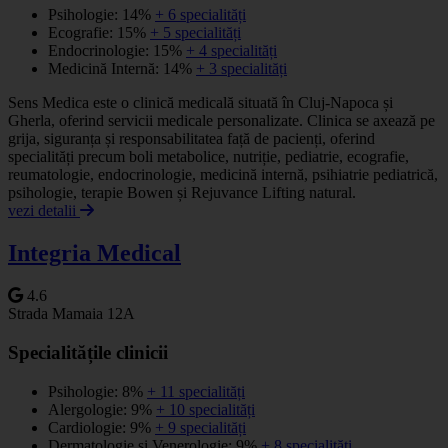
Psihologie: 14%
+ 6 specialități
Ecografie: 15%
+ 5 specialități
Endocrinologie: 15%
+ 4 specialități
Medicină Internă: 14%
+ 3 specialități
Sens Medica este o clinică medicală situată în Cluj-Napoca și
Gherla, oferind servicii medicale personalizate. Clinica se axează pe
grija, siguranța și responsabilitatea față de pacienți, oferind
specialități precum boli metabolice, nutriție, pediatrie, ecografie,
reumatologie, endocrinologie, medicină internă, psihiatrie pediatrică,
psihologie, terapie Bowen și Rejuvance Lifting natural.
vezi detalii
Integria Medical
4.6
Strada Mamaia 12A
Specialitățile clinicii
Psihologie: 8%
+ 11 specialități
Alergologie: 9%
+ 10 specialități
Cardiologie: 9%
+ 9 specialități
Dermatologie si Venerologie: 9%
+ 8 specialități