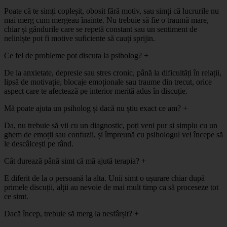
Poate că te simți copleșit, obosit fără motiv, sau simți că lucrurile nu
mai merg cum mergeau înainte. Nu trebuie să fie o traumă mare,
chiar și gândurile care se repetă constant sau un sentiment de
neliniște pot fi motive suficiente să cauți sprijin.
Ce fel de probleme pot discuta la psiholog?
+
De la anxietate, depresie sau stres cronic, până la dificultăți în relații,
lipsă de motivație, blocaje emoționale sau traume din trecut, orice
aspect care te afectează pe interior merită adus în discuție.
Mă poate ajuta un psiholog și dacă nu știu exact ce am?
+
Da, nu trebuie să vii cu un diagnostic, poți veni pur și simplu cu un
ghem de emoții sau confuzii, și împreună cu psihologul vei începe să
le descâlcești pe rând.
Cât durează până simt că mă ajută terapia?
+
E diferit de la o persoană la alta. Unii simt o ușurare chiar după
primele discuții, alții au nevoie de mai mult timp ca să proceseze tot
ce simt.
Dacă încep, trebuie să merg la nesfârșit?
+