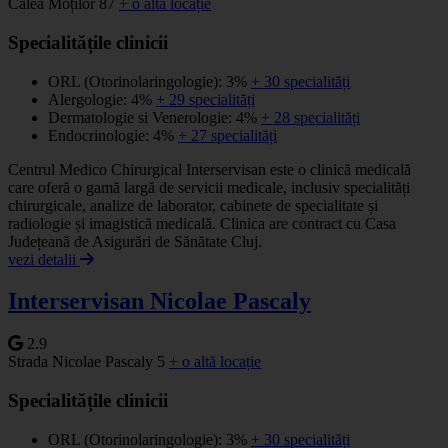
Calea Moților 87
+ o altă locație
Specialitățile clinicii
ORL (Otorinolaringologie): 3%
+ 30 specialități
Alergologie: 4%
+ 29 specialități
Dermatologie si Venerologie: 4%
+ 28 specialități
Endocrinologie: 4%
+ 27 specialități
Centrul Medico Chirurgical Interservisan este o clinică medicală
care oferă o gamă largă de servicii medicale, inclusiv specialități
chirurgicale, analize de laborator, cabinete de specialitate și
radiologie și imagistică medicală. Clinica are contract cu Casa
Județeană de Asigurări de Sănătate Cluj.
vezi detalii
Interservisan Nicolae Pascaly
2.9
Strada Nicolae Pascaly 5
+ o altă locație
Specialitățile clinicii
ORL (Otorinolaringologie): 3%
+ 30 specialități