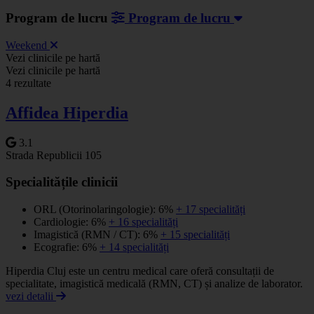
Program de lucru
Program de lucru
Weekend
Leaflet
|
©
OSM
Vezi clinicile pe hartă
+
Vezi clinicile pe hartă
4 rezultate
−
Affidea Hiperdia
3.1
Strada Republicii 105
Specialitățile clinicii
ORL (Otorinolaringologie): 6%
+ 17 specialități
Cardiologie: 6%
+ 16 specialități
Imagistică (RMN / CT): 6%
+ 15 specialități
Ecografie: 6%
+ 14 specialități
Hiperdia Cluj este un centru medical care oferă consultații de
specialitate, imagistică medicală (RMN, CT) și analize de laborator.
vezi detalii