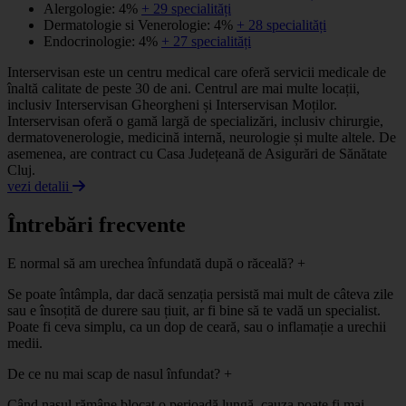
Alergologie: 4%
+ 29 specialități
Dermatologie si Venerologie: 4%
+ 28 specialități
Endocrinologie: 4%
+ 27 specialități
Interservisan este un centru medical care oferă servicii medicale de
înaltă calitate de peste 30 de ani. Centrul are mai multe locații,
inclusiv Interservisan Gheorgheni și Interservisan Moților.
Interservisan oferă o gamă largă de specializări, inclusiv chirurgie,
dermatovenerologie, medicină internă, neurologie și multe altele. De
asemenea, are contract cu Casa Județeană de Asigurări de Sănătate
Cluj.
vezi detalii
Întrebări frecvente
E normal să am urechea înfundată după o răceală?
+
Se poate întâmpla, dar dacă senzația persistă mai mult de câteva zile
sau e însoțită de durere sau țiuit, ar fi bine să te vadă un specialist.
Poate fi ceva simplu, ca un dop de ceară, sau o inflamație a urechii
medii.
De ce nu mai scap de nasul înfundat?
+
Când nasul rămâne blocat o perioadă lungă, cauza poate fi mai