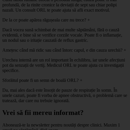
profundă, de la rinite cronice la deviații de sept sau chiar polipi
nazali. Un consult ORL te poate ajuta să afli exact motivul.
De la ce poate apărea răgușeala care nu trece?
+
Dacă vocea sună schimbat de mai multe săptămâni, fără o cauză
evidentă, e bine să se verifice corzile vocale. Poate fi o inflamație,
un nodul sau o iritație cauzată de reflux gastric.
Amețesc când mă ridic sau când întorc capul, e din cauza urechii?
+
Urechea internă are un rol important în echilibru, iar unele afecțiuni
pot da senzații de vertij. Medicul ORL te poate ajuta cu investigații
specifice.
Sforăitul poate fi un semn de boală ORL?
+
Da, mai ales dacă este însoțit de pauze de respirație în somn. În
unele cazuri, poate fi vorba de apnee obstructivă, o problemă care se
tratează, dar care nu trebuie ignorată.
Vrei să fii mereu informat?
Abonează-te la newsletter pentru noutăți despre clinici. Maxim 1