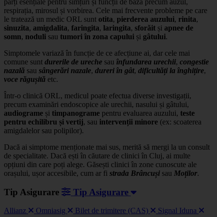
părți esențiale pentru simțuri și funcții de bază precum auzul,
respirația, mirosul și vorbirea. Cele mai frecvente probleme pe care
le tratează un medic ORL sunt
otita
,
pierderea auzului
,
rinita
,
sinuzita
,
amigdalita
,
faringita
,
laringita
,
sforăit
și
apnee de
somn
,
noduli
sau
tumori în zona capului
și
gâtului
.
Simptomele variază în funcție de ce afecțiune ai, dar cele mai
comune sunt
durerile de ureche
sau
înfundarea urechii
,
congestie
nazală
sau
sângerări nazale
,
dureri în gât
,
dificultăți la înghițire
,
voce răgușită
etc.
Într-o clinică ORL, medicul poate efectua diverse investigații,
precum examinări endoscopice ale urechii, nasului și gâtului,
audiograme
și
timpanograme
pentru evaluarea auzului,
teste
pentru echilibru și vertij
, sau
intervenții minore
(ex: scoaterea
amigdalelor sau polipilor).
Dacă ai simptome menționate mai sus, merită să mergi la un consult
de specialitate. Dacă ești în căutare de clinici în Cluj, ai multe
opțiuni din care poți alege. Găsești clinici în zone cunoscute ale
orașului, ușor accesibile, cum ar fi
strada
Brâncuși
sau
Moților
.
Tip Asigurare
Tip Asigurare
Allianz
Omniasig
Bilet de trimitere (CAS)
Signal Iduna