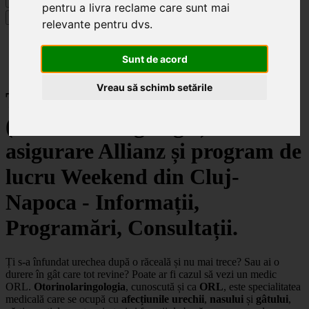
Caută
pentru a livra reclame care sunt mai
Specialități
relevante pentru dvs
.
Clinici
Cluj-Napoca
Sunt de acord
ORL (Otorinolaringologie)
Vreau să schimb setările
Top clinici de ORL
(Otorinolaringologie) cu
asigurare Allianz și program de
lucru Weekend din Cluj-
Napoca - Informații,
Programări, Consultații.
Ți s-a înfundat urechea după o răceală și nu mai trece? Sau ai o
durere în gât care tot revine? Poate ar fi cazul să vezi un medic
ORL.
Otorinolaringologia
, cunoscută și ca
ORL
, este specialitatea
medicală care se ocupă cu
afecțiunile urechii
,
nasului
și
gâtului
,