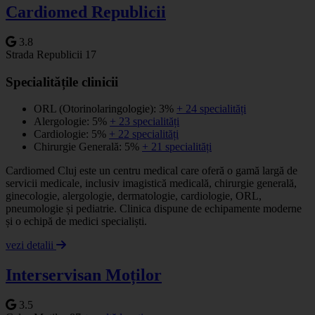
Cardiomed Republicii
3.8
Strada Republicii 17
Specialitățile clinicii
ORL (Otorinolaringologie): 3%
+ 24 specialități
Alergologie: 5%
+ 23 specialități
Cardiologie: 5%
+ 22 specialități
Chirurgie Generală: 5%
+ 21 specialități
Cardiomed Cluj este un centru medical care oferă o gamă largă de
servicii medicale, inclusiv imagistică medicală, chirurgie generală,
ginecologie, alergologie, dermatologie, cardiologie, ORL,
pneumologie și pediatrie. Clinica dispune de echipamente moderne
și o echipă de medici specialiști.
vezi detalii
Interservisan Moților
3.5