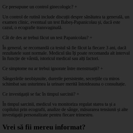
Ce presupune un control ginecologic?
+
Un control de rutină include discuții despre sănătatea ta generală, un
examen clinic, eventual un test Babeș-Papanicolau și, dacă este
cazul, o ecografie transvaginală.
Cât de des ar trebui făcut un test Papanicolau?
+
În general, se recomandă ca testul să fie făcut la fiecare 3 ani, dacă
rezultatele sunt normale. Medicul tău îți poate recomanda alt interval
în funcție de vârstă, istoricul medical sau alți factori.
Ce simptome nu ar trebui ignorate între menstruații?
+
Sângerările neobișnuite, durerile persistente, secrețiile cu miros
schimbat sau usturimea la urinare merită întotdeauna o consultație.
Ce investigații se fac în timpul sarcinii?
+
În timpul sarcinii, medicul va monitoriza regulat starea ta și a
copilului prin ecografii, analize de sânge, măsurarea tensiunii și alte
investigații personalizate pentru fiecare trimestru.
Vrei să fii mereu informat?