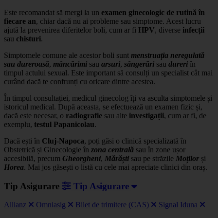
Este recomandat să mergi la un
examen ginecologic de rutină în
fiecare an
, chiar dacă nu ai probleme sau simptome. Acest lucru
ajută la prevenirea diferitelor boli, cum ar fi
HPV
, diverse
infecții
sau
chisturi
.
Simptomele comune ale acestor boli sunt
menstruația neregulată
sau dureroasă
,
mâncărimi
sau
arsuri
,
sângerări
sau
dureri
în
timpul actului sexual. Este important să consulți un specialist cât mai
curând dacă te confrunți cu oricare dintre acestea.
În timpul consultației, medicul ginecolog îți va asculta simptomele și
istoricul medical. După aceasta, se efectuează un examen fizic și,
dacă este necesar, o
radiografie
sau alte
investigații
, cum ar fi, de
exemplu,
testul Papanicolau
.
Dacă ești în
Cluj-Napoca
, poți găsi o clinică specializată în
Obstetrică și Ginecologie în
zona centrală
sau în zone ușor
accesibilă, precum
Gheorgheni
,
Mărăști
sau pe străzile
Moților
și
Horea
. Mai jos găsești o listă cu cele mai apreciate clinici din oraș.
Tip Asigurare
Tip Asigurare
Allianz
Omniasig
Bilet de trimitere (CAS)
Signal Iduna