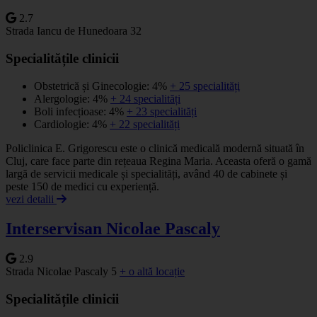
2.7
Strada Iancu de Hunedoara 32
Specialitățile clinicii
Obstetrică și Ginecologie: 4%
+ 25 specialități
Alergologie: 4%
+ 24 specialități
Boli infecțioase: 4%
+ 23 specialități
Cardiologie: 4%
+ 22 specialități
Policlinica E. Grigorescu este o clinică medicală modernă situată în
Cluj, care face parte din rețeaua Regina Maria. Aceasta oferă o gamă
largă de servicii medicale și specialități, având 40 de cabinete și
peste 150 de medici cu experiență.
vezi detalii
Interservisan Nicolae Pascaly
2.9
Strada Nicolae Pascaly 5
+ o altă locație
Specialitățile clinicii