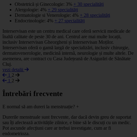
Obstetrică și Ginecologie: 3%
+ 30 specialități
Alergologie: 4%
+ 29 specialități
Dermatologie si Venerologie: 4%
+ 28 specialități
Endocrinologie: 4%
+ 27 specialități
Interservisan este un centru medical care oferă servicii medicale de
înaltă calitate de peste 30 de ani. Centrul are mai multe locații,
inclusiv Interservisan Gheorgheni și Interservisan Moților.
Interservisan oferă o gamă largă de specializări, inclusiv chirurgie,
dermatovenerologie, medicină internă, neurologie și multe altele. De
asemenea, are contract cu Casa Județeană de Asigurări de Sănătate
Cluj.
vezi detalii
1
2
1
2
Întrebări frecvente
E normal să am dureri la menstruație?
+
Durerile menstruale sunt frecvente, dar dacă devin greu de suportat
sau îți afectează activitățile zilnice, e bine să le discuți cu un medic.
Pot ascunde afecțiuni care ar trebui investigate, cum ar fi
endometrioza.