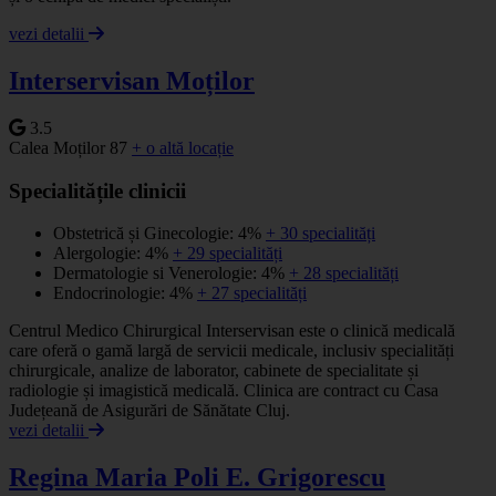
vezi detalii
Interservisan Moților
3.5
Calea Moților 87
+ o altă locație
Specialitățile clinicii
Obstetrică și Ginecologie: 4%
+ 30 specialități
Alergologie: 4%
+ 29 specialități
Dermatologie si Venerologie: 4%
+ 28 specialități
Endocrinologie: 4%
+ 27 specialități
Centrul Medico Chirurgical Interservisan este o clinică medicală
care oferă o gamă largă de servicii medicale, inclusiv specialități
chirurgicale, analize de laborator, cabinete de specialitate și
radiologie și imagistică medicală. Clinica are contract cu Casa
Județeană de Asigurări de Sănătate Cluj.
vezi detalii
Regina Maria Poli E. Grigorescu