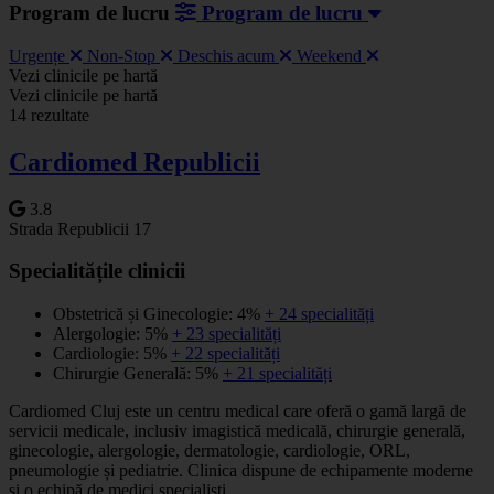
Program de lucru
Program de lucru
Urgențe
Non-Stop
Deschis acum
Weekend
Leaflet
|
©
OSM
Vezi clinicile pe hartă
+
Vezi clinicile pe hartă
14 rezultate
−
Cardiomed Republicii
3.8
Strada Republicii 17
Specialitățile clinicii
Obstetrică și Ginecologie: 4%
+ 24 specialități
Alergologie: 5%
+ 23 specialități
Cardiologie: 5%
+ 22 specialități
Chirurgie Generală: 5%
+ 21 specialități
Cardiomed Cluj este un centru medical care oferă o gamă largă de
servicii medicale, inclusiv imagistică medicală, chirurgie generală,
ginecologie, alergologie, dermatologie, cardiologie, ORL,
pneumologie și pediatrie. Clinica dispune de echipamente moderne
și o echipă de medici specialiști.