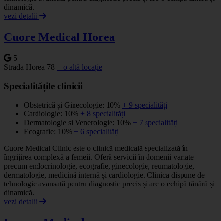
dinamică.
vezi detalii
Cuore Medical Horea
5
Strada Horea 78
+ o altă locație
Specialitățile clinicii
Obstetrică și Ginecologie: 10%
+ 9 specialități
Cardiologie: 10%
+ 8 specialități
Dermatologie si Venerologie: 10%
+ 7 specialități
Ecografie: 10%
+ 6 specialități
Cuore Medical Clinic este o clinică medicală specializată în
îngrijirea complexă a femeii. Oferă servicii în domenii variate
precum endocrinologie, ecografie, ginecologie, reumatologie,
dermatologie, medicină internă și cardiologie. Clinica dispune de
tehnologie avansată pentru diagnostic precis și are o echipă tânără și
dinamică.
vezi detalii