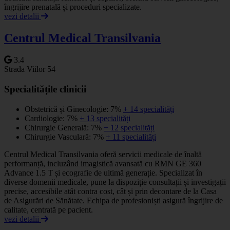
îngrijire prenatală și proceduri specializate.
vezi detalii
Centrul Medical Transilvania
3.4
Strada Viilor 54
Specialitățile clinicii
Obstetrică și Ginecologie: 7%
+ 14 specialități
Cardiologie: 7%
+ 13 specialități
Chirurgie Generală: 7%
+ 12 specialități
Chirurgie Vasculară: 7%
+ 11 specialități
Centrul Medical Transilvania oferă servicii medicale de înaltă
performanță, incluzând imagistică avansată cu RMN GE 360
Advance 1.5 T și ecografie de ultimă generație. Specializat în
diverse domenii medicale, pune la dispoziție consultații și investigații
precise, accesibile atât contra cost, cât și prin decontare de la Casa
de Asigurări de Sănătate. Echipa de profesioniști asigură îngrijire de
calitate, centrată pe pacient.
vezi detalii