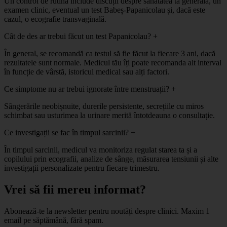
Un control de rutină include discuții despre sănătatea ta generală, un
examen clinic, eventual un test Babeș-Papanicolau și, dacă este
cazul, o ecografie transvaginală.
Cât de des ar trebui făcut un test Papanicolau?
+
În general, se recomandă ca testul să fie făcut la fiecare 3 ani, dacă
rezultatele sunt normale. Medicul tău îți poate recomanda alt interval
în funcție de vârstă, istoricul medical sau alți factori.
Ce simptome nu ar trebui ignorate între menstruații?
+
Sângerările neobișnuite, durerile persistente, secrețiile cu miros
schimbat sau usturimea la urinare merită întotdeauna o consultație.
Ce investigații se fac în timpul sarcinii?
+
În timpul sarcinii, medicul va monitoriza regulat starea ta și a
copilului prin ecografii, analize de sânge, măsurarea tensiunii și alte
investigații personalizate pentru fiecare trimestru.
Vrei să fii mereu informat?
Abonează-te la newsletter pentru noutăți despre clinici. Maxim 1
email pe săptămână, fără spam.