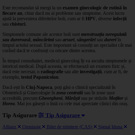
Este recomandat să mergi la un
examen ginecologic de rutină în
fiecare an
, chiar dacă nu ai probleme sau simptome. Acest lucru
ajută la prevenirea diferitelor boli, cum ar fi
HPV
, diverse
infecții
sau
chisturi
.
Simptomele comune ale acestor boli sunt
menstruația neregulată
sau dureroasă
,
mâncărimi
sau
arsuri
,
sângerări
sau
dureri
în
timpul actului sexual. Este important să consulți un specialist cât mai
curând dacă te confrunți cu oricare dintre acestea.
În timpul consultației, medicul ginecolog îți va asculta simptomele și
istoricul medical. După aceasta, se efectuează un examen fizic și,
dacă este necesar, o
radiografie
sau alte
investigații
, cum ar fi, de
exemplu,
testul Papanicolau
.
Dacă ești în
Cluj-Napoca
, poți găsi o clinică specializată în
Obstetrică și Ginecologie în
zona centrală
sau în zone ușor
accesibilă, precum
Gheorgheni
,
Mărăști
sau pe străzile
Moților
și
Horea
. Mai jos găsești o listă cu cele mai apreciate clinici din oraș.
Tip Asigurare
Tip Asigurare
Allianz
Omniasig
Bilet de trimitere (CAS)
Signal Iduna