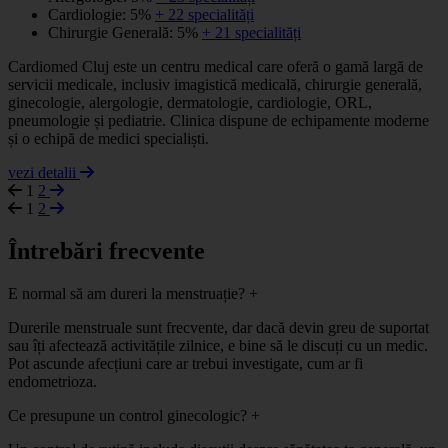
Cardiologie: 5%
+ 22 specialități
Chirurgie Generală: 5%
+ 21 specialități
Cardiomed Cluj este un centru medical care oferă o gamă largă de
servicii medicale, inclusiv imagistică medicală, chirurgie generală,
ginecologie, alergologie, dermatologie, cardiologie, ORL,
pneumologie și pediatrie. Clinica dispune de echipamente moderne
și o echipă de medici specialiști.
vezi detalii
1
2
1
2
Întrebări frecvente
E normal să am dureri la menstruație?
+
Durerile menstruale sunt frecvente, dar dacă devin greu de suportat
sau îți afectează activitățile zilnice, e bine să le discuți cu un medic.
Pot ascunde afecțiuni care ar trebui investigate, cum ar fi
endometrioza.
Ce presupune un control ginecologic?
+