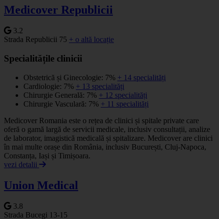
Medicover Republicii
3.2
Strada Republicii 75
+ o altă locație
Specialitățile clinicii
Obstetrică și Ginecologie: 7%
+ 14 specialități
Cardiologie: 7%
+ 13 specialități
Chirurgie Generală: 7%
+ 12 specialități
Chirurgie Vasculară: 7%
+ 11 specialități
Medicover Romania este o rețea de clinici și spitale private care
oferă o gamă largă de servicii medicale, inclusiv consultații, analize
de laborator, imagistică medicală și spitalizare. Medicover are clinici
în mai multe orașe din România, inclusiv București, Cluj-Napoca,
Constanța, Iași și Timișoara.
vezi detalii
Union Medical
3.8
Strada Bucegi 13-15