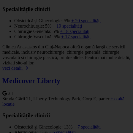
Specialitățile clinicii
Obstetrică și Ginecologie: 5%
+ 20 specialități
Neurochirurgie: 5%
+ 19 specialități
Chirurgie Generală: 5%
+ 18 specialități
Chirurgie Vasculară: 5%
+ 17 specialități
Clinica Anastasios din Cluj-Napoca oferă o gamă largă de servicii
medicale, inclusiv neurochirurgie, chirurgie generală, chirurgie
vasculară și chirurgie plastică, printre altele. Pentru mai multe detalii,
vizitați site-ul lor.
vezi detalii
Medicover Liberty
3.1
Strada Gării 21, Liberty Technology Park, Corp E, parter
+ o altă
locație
Specialitățile clinicii
Obstetrică și Ginecologie: 13%
+ 7 specialități
Alergologie: 13%
+ 6 specialități