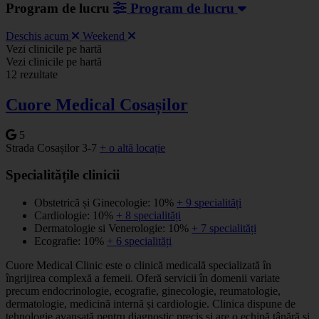
Program de lucru
Program de lucru
Deschis acum
Weekend
Leaflet
|
©
OSM
Vezi clinicile pe hartă
+
Vezi clinicile pe hartă
12 rezultate
−
Cuore Medical Cosașilor
5
Strada Cosașilor 3-7
+ o altă locație
Specialitățile clinicii
Obstetrică și Ginecologie: 10%
+ 9 specialități
Cardiologie: 10%
+ 8 specialități
Dermatologie si Venerologie: 10%
+ 7 specialități
Ecografie: 10%
+ 6 specialități
Cuore Medical Clinic este o clinică medicală specializată în
îngrijirea complexă a femeii. Oferă servicii în domenii variate
precum endocrinologie, ecografie, ginecologie, reumatologie,
dermatologie, medicină internă și cardiologie. Clinica dispune de
tehnologie avansată pentru diagnostic precis și are o echipă tânără și