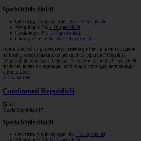
Specialitățile clinicii
Obstetrică și Ginecologie: 5%
+ 19 specialități
Alergologie: 5%
+ 18 specialități
Cardiologie: 5%
+ 17 specialități
Chirurgie Generală: 5%
+ 16 specialități
Union Medical Cluj oferă servicii medicale într-un mediu cu igienă
perfectă și confort maxim, cu personal cu experiență bogată și
tehnologii de ultimă oră. Clinica acoperă o gamă largă de specialități
medicale, inclusiv alergologie, cardiologie, chirurgie, dermatologie
și multe altele.
vezi detalii
Cardiomed Republicii
3.8
Strada Republicii 17
Specialitățile clinicii
Obstetrică și Ginecologie: 4%
+ 24 specialități
Alergologie: 5%
+ 23 specialități