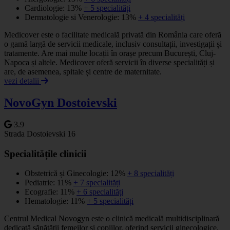
Cardiologie: 13%
+ 5 specialități
Dermatologie si Venerologie: 13%
+ 4 specialități
Medicover este o facilitate medicală privată din România care oferă
o gamă largă de servicii medicale, inclusiv consultații, investigații și
tratamente. Are mai multe locații în orașe precum București, Cluj-
Napoca și altele. Medicover oferă servicii în diverse specialități și
are, de asemenea, spitale și centre de maternitate.
vezi detalii
NovoGyn Dostoievski
3.9
Strada Dostoievski 16
Specialitățile clinicii
Obstetrică și Ginecologie: 12%
+ 8 specialități
Pediatrie: 11%
+ 7 specialități
Ecografie: 11%
+ 6 specialități
Hematologie: 11%
+ 5 specialități
Centrul Medical Novogyn este o clinică medicală multidisciplinară
dedicată sănătății femeilor și copiilor, oferind servicii ginecologice,