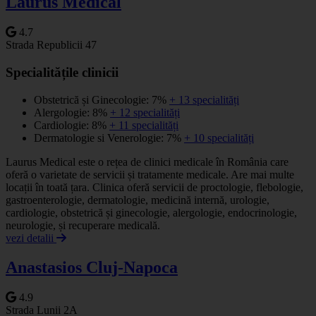
Laurus Medical
4.7
Strada Republicii 47
Specialitățile clinicii
Obstetrică și Ginecologie: 7%
+ 13 specialități
Alergologie: 8%
+ 12 specialități
Cardiologie: 8%
+ 11 specialități
Dermatologie si Venerologie: 7%
+ 10 specialități
Laurus Medical este o rețea de clinici medicale în România care
oferă o varietate de servicii și tratamente medicale. Are mai multe
locații în toată țara. Clinica oferă servicii de proctologie, flebologie,
gastroenterologie, dermatologie, medicină internă, urologie,
cardiologie, obstetrică și ginecologie, alergologie, endocrinologie,
neurologie, și recuperare medicală.
vezi detalii
Anastasios Cluj-Napoca
4.9
Strada Lunii 2A