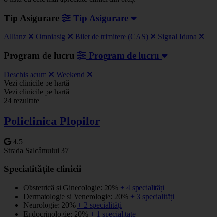
Tip Asigurare
Tip Asigurare
Allianz
Omniasig
Bilet de trimitere (CAS)
Signal Iduna
Program de lucru
Program de lucru
Deschis acum
Weekend
Vezi clinicile pe hartă
+
Vezi clinicile pe hartă
24 rezultate
−
Policlinica Plopilor
4.5
Strada Salcâmului 37
Specialitățile clinicii
Obstetrică și Ginecologie: 20%
+ 4 specialități
Dermatologie si Venerologie: 20%
+ 3 specialități
Neurologie: 20%
+ 2 specialități
Endocrinologie: 20%
+ 1 specialitate