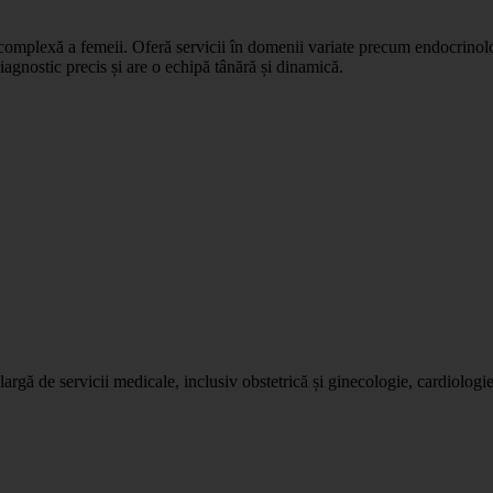
a complexă a femeii. Oferă servicii în domenii variate precum endocrino
iagnostic precis și are o echipă tânără și dinamică.
rgă de servicii medicale, inclusiv obstetrică și ginecologie, cardiologi