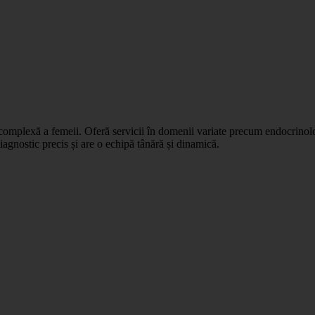
a complexă a femeii. Oferă servicii în domenii variate precum endocrino
iagnostic precis și are o echipă tânără și dinamică.