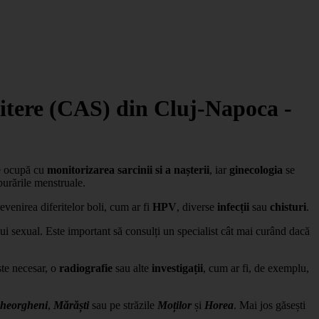
imitere (CAS) din Cluj-Napoca -
 ocupă cu
monitorizarea sarcinii si a nașterii
, iar
ginecologia
se
burările menstruale.
venirea diferitelor boli, cum ar fi
HPV
, diverse
infecții
sau
chisturi
.
ui sexual. Este important să consulți un specialist cât mai curând dacă
ste necesar, o
radiografie
sau alte
investigații
, cum ar fi, de exemplu,
heorgheni
,
Mărăști
sau pe străzile
Moților
și
Horea
. Mai jos găsești