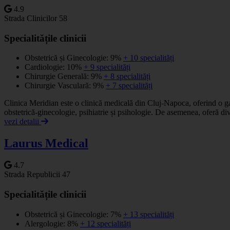
4.9
Strada Clinicilor 58
Specialitățile clinicii
Obstetrică și Ginecologie: 9%
+ 10 specialități
Cardiologie: 10%
+ 9 specialități
Chirurgie Generală: 9%
+ 8 specialități
Chirurgie Vasculară: 9%
+ 7 specialități
Clinica Meridian este o clinică medicală din Cluj-Napoca, oferind o ga
obstetrică-ginecologie, psihiatrie și psihologie. De asemenea, oferă div
vezi detalii
Laurus Medical
4.7
Strada Republicii 47
Specialitățile clinicii
Obstetrică și Ginecologie: 7%
+ 13 specialități
Alergologie: 8%
+ 12 specialități