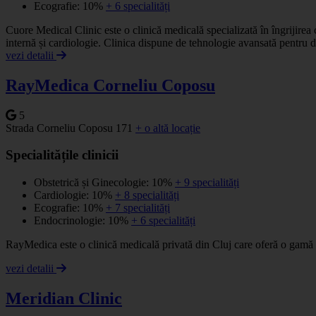
Ecografie: 10%
+ 6 specialități
Cuore Medical Clinic este o clinică medicală specializată în îngrijire
internă și cardiologie. Clinica dispune de tehnologie avansată pentru d
vezi detalii
RayMedica Corneliu Coposu
5
Strada Corneliu Coposu 171
+ o altă locație
Specialitățile clinicii
Obstetrică și Ginecologie: 10%
+ 9 specialități
Cardiologie: 10%
+ 8 specialități
Ecografie: 10%
+ 7 specialități
Endocrinologie: 10%
+ 6 specialități
RayMedica este o clinică medicală privată din Cluj care oferă o gamă la
vezi detalii
Meridian Clinic