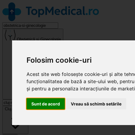
Obstetrică și Ginecologie
Folosim cookie-uri
Acest site web folosește cookie-uri și alte teh
funcționalitatea de bază a site-ului web
,
pentru
și pentru a personaliza interacțiunile de market
Sunt de acord
Vreau să schimb setările
Cluj-Napoca