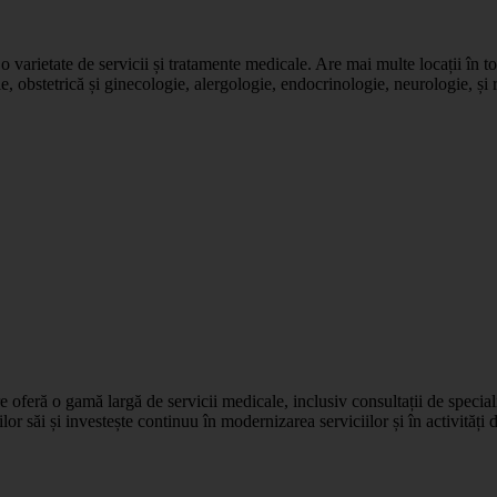
varietate de servicii și tratamente medicale. Are mai multe locații în toa
e, obstetrică și ginecologie, alergologie, endocrinologie, neurologie, și
oferă o gamă largă de servicii medicale, inclusiv consultații de speciali
lor săi și investește continuu în modernizarea serviciilor și în activități 