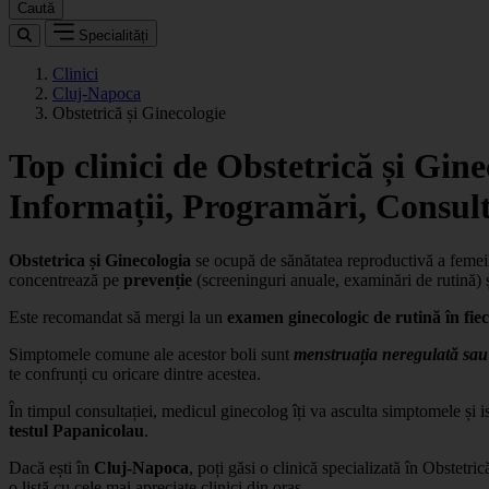
Caută
Specialități
Clinici
Cluj-Napoca
Obstetrică și Ginecologie
Top clinici de Obstetrică și Gin
Informații, Programări, Consult
Obstetrica și Ginecologia
se ocupă de sănătatea reproductivă a femei
concentrează pe
prevenție
(screeninguri anuale, examinări de rutină) și
Este recomandat să mergi la un
examen ginecologic de rutină în fie
Simptomele comune ale acestor boli sunt
menstruația neregulată sa
te confrunți cu oricare dintre acestea.
În timpul consultației, medicul ginecolog îți va asculta simptomele și 
testul Papanicolau
.
Dacă ești în
Cluj-Napoca
, poți găsi o clinică specializată în Obstetri
o listă cu cele mai apreciate clinici din oraș.