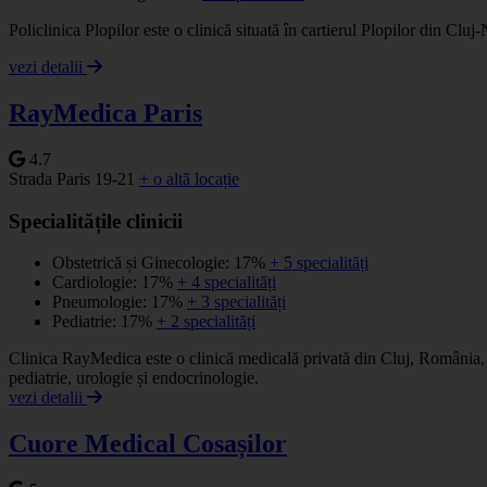
Policlinica Plopilor este o clinică situată în cartierul Plopilor din Cl
vezi detalii
RayMedica Paris
4.7
Strada Paris 19-21
+ o altă locație
Specialitățile clinicii
Obstetrică și Ginecologie: 17%
+ 5 specialități
Cardiologie: 17%
+ 4 specialități
Pneumologie: 17%
+ 3 specialități
Pediatrie: 17%
+ 2 specialități
Clinica RayMedica este o clinică medicală privată din Cluj, România, 
pediatrie, urologie și endocrinologie.
vezi detalii
Cuore Medical Cosașilor