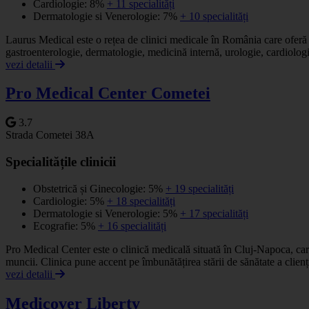
Cardiologie: 8%
+ 11 specialități
Dermatologie si Venerologie: 7%
+ 10 specialități
Laurus Medical este o rețea de clinici medicale în România care oferă o 
gastroenterologie, dermatologie, medicină internă, urologie, cardiologi
vezi detalii
Pro Medical Center Cometei
3.7
Strada Cometei 38A
Specialitățile clinicii
Obstetrică și Ginecologie: 5%
+ 19 specialități
Cardiologie: 5%
+ 18 specialități
Dermatologie si Venerologie: 5%
+ 17 specialități
Ecografie: 5%
+ 16 specialități
Pro Medical Center este o clinică medicală situată în Cluj-Napoca, care 
muncii. Clinica pune accent pe îmbunătățirea stării de sănătate a clienți
vezi detalii
Medicover Liberty