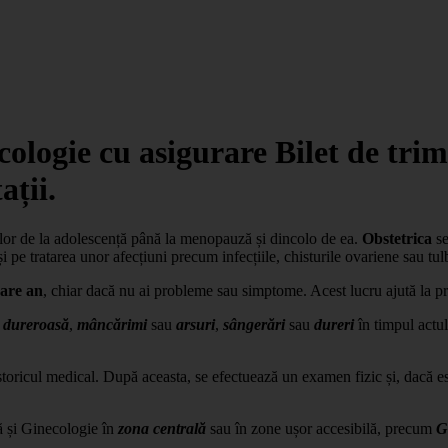
ecologie cu asigurare Bilet de tr
ații.
lor de la adolescență până la menopauză și dincolo de ea.
Obstetrica
se
 pe tratarea unor afecțiuni precum infecțiile, chisturile ovariene sau tul
care an
, chiar dacă nu ai probleme sau simptome. Acest lucru ajută la pre
u dureroasă
,
mâncărimi
sau
arsuri
,
sângerări
sau
dureri
în timpul actul
istoricul medical. După aceasta, se efectuează un examen fizic și, dacă e
că și Ginecologie în
zona centrală
sau în zone ușor accesibilă, precum
G