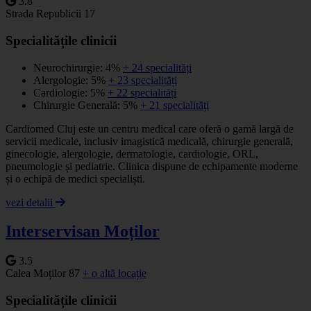
3.8
Strada Republicii 17
Specialitățile clinicii
Neurochirurgie: 4%
+ 24 specialități
Alergologie: 5%
+ 23 specialități
Cardiologie: 5%
+ 22 specialități
Chirurgie Generală: 5%
+ 21 specialități
Cardiomed Cluj este un centru medical care oferă o gamă largă de
servicii medicale, inclusiv imagistică medicală, chirurgie generală,
ginecologie, alergologie, dermatologie, cardiologie, ORL,
pneumologie și pediatrie. Clinica dispune de echipamente moderne
și o echipă de medici specialiști.
vezi detalii
Interservisan Moților
3.5
Calea Moților 87
+ o altă locație
Specialitățile clinicii