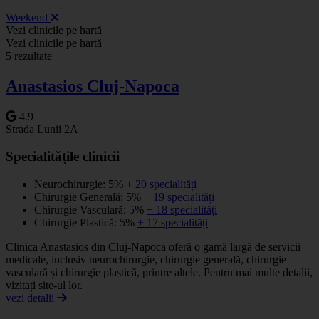
Weekend
Leaflet
|
©
OSM
Vezi clinicile pe hartă
+
Vezi clinicile pe hartă
5 rezultate
−
Anastasios Cluj-Napoca
4.9
Strada Lunii 2A
Specialitățile clinicii
Neurochirurgie: 5%
+ 20 specialități
Chirurgie Generală: 5%
+ 19 specialități
Chirurgie Vasculară: 5%
+ 18 specialități
Chirurgie Plastică: 5%
+ 17 specialități
Clinica Anastasios din Cluj-Napoca oferă o gamă largă de servicii
medicale, inclusiv neurochirurgie, chirurgie generală, chirurgie
vasculară și chirurgie plastică, printre altele. Pentru mai multe detalii,
vizitați site-ul lor.
vezi detalii