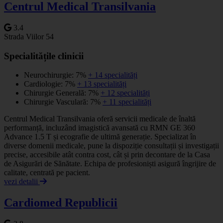
Centrul Medical Transilvania
3.4
Strada Viilor 54
Specialitățile clinicii
Neurochirurgie: 7%
+ 14 specialități
Cardiologie: 7%
+ 13 specialități
Chirurgie Generală: 7%
+ 12 specialități
Chirurgie Vasculară: 7%
+ 11 specialități
Centrul Medical Transilvania oferă servicii medicale de înaltă
performanță, incluzând imagistică avansată cu RMN GE 360
Advance 1.5 T și ecografie de ultimă generație. Specializat în
diverse domenii medicale, pune la dispoziție consultații și investigații
precise, accesibile atât contra cost, cât și prin decontare de la Casa
de Asigurări de Sănătate. Echipa de profesioniști asigură îngrijire de
calitate, centrată pe pacient.
vezi detalii
Cardiomed Republicii