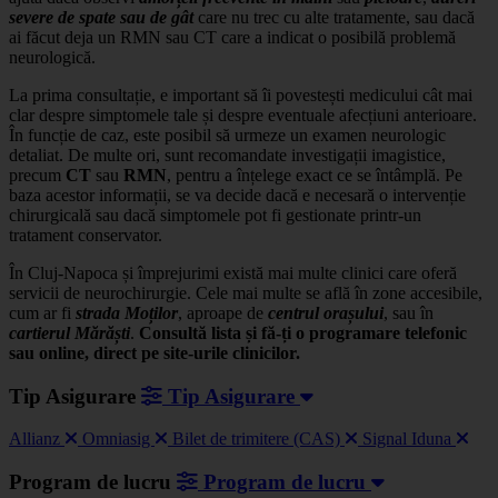
severe de spate sau de gât
care nu trec cu alte tratamente, sau dacă
ai făcut deja un RMN sau CT care a indicat o posibilă problemă
neurologică.
La prima consultație, e important să îi povestești medicului cât mai
clar despre simptomele tale și despre eventuale afecțiuni anterioare.
În funcție de caz, este posibil să urmeze un examen neurologic
detaliat. De multe ori, sunt recomandate investigații imagistice,
precum
CT
sau
RMN
, pentru a înțelege exact ce se întâmplă. Pe
baza acestor informații, se va decide dacă e necesară o intervenție
chirurgicală sau dacă simptomele pot fi gestionate printr-un
tratament conservator.
În Cluj-Napoca și împrejurimi există mai multe clinici care oferă
servicii de neurochirurgie. Cele mai multe se află în zone accesibile,
cum ar fi
strada
Moților
, aproape de
centrul orașului
, sau în
cartierul Mărăști
.
Consultă lista și fă-ți o programare telefonic
sau online, direct pe site-urile clinicilor.
Tip Asigurare
Tip Asigurare
Allianz
Omniasig
Bilet de trimitere (CAS)
Signal Iduna
Program de lucru
Program de lucru