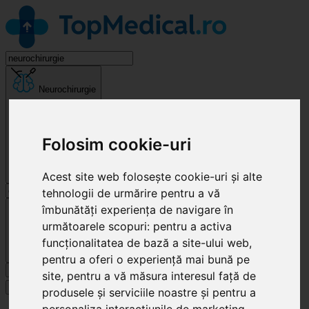
Neurochirurgie
Folosim cookie-uri
Acest site web folosește cookie-uri și alte
tehnologii de urmărire pentru a vă
Cluj-Napoca
îmbunătăți experiența de navigare în
următoarele scopuri:
pentru a activa
funcționalitatea de bază a site-ului web
,
pentru a oferi o experiență mai bună pe
Caută
site
,
pentru a vă măsura interesul față de
Specialități
produsele și serviciile noastre și pentru a
personaliza interacțiunile de marketing
,