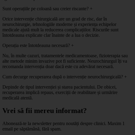
Sunt operațiile pe coloană sau creier riscante?
+
Orice intervenție chirurgicală are un grad de risc, dar în
neurochirurgie, tehnologiile moderne și experiența echipelor
medicale ajută mult la reducerea complicațiilor. Riscurile sunt
întotdeauna explicate clar înainte de a lua o decizie.
Operația este întotdeauna necesară?
+
Nu, în multe cazuri, tratamentele medicamentoase, fizioterapia sau
alte metode minim invazive pot fi suficiente. Neurochirurgul îți va
recomanda intervenția doar dacă este cu adevărat necesară.
Cum decurge recuperarea după o intervenție neurochirurgicală?
+
Depinde de tipul intervenției și starea pacientului. De obicei,
recuperarea implică repaus, exerciții de reabilitare și urmărire
medicală atentă.
Vrei să fii mereu informat?
Abonează-te la newsletter pentru noutăți despre clinici. Maxim 1
email pe săptămână, fără spam.