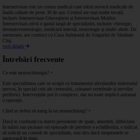
Interservisan este un centru medical care oferă servicii medicale de
înaltă calitate de peste 30 de ani. Centrul are mai multe locații,
inclusiv Interservisan Gheorgheni și Interservisan Moților.
Interservisan oferă o gamă largă de specializări, inclusiv chirurgie,
dermatovenerologie, medicină internă, neurologie și multe altele. De
asemenea, are contract cu Casa Județeană de Asigurări de Sănătate
Cluj.
vezi detalii
Întrebări frecvente
Ce este neurochirurgia?
+
Este specialitatea care se ocupă cu tratamentul afecțiunilor sistemului
nervos, în special cele ale creierului, coloanei vertebrale și nervilor
periferici. Intervențiile pot fi complexe, dar nu toate implică automat
o operație.
Când ar trebui să merg la un neurochirurg?
+
Dacă te confrunți cu dureri persistente de spate, amorțeli, slăbiciune
în mâini sau picioare ori episoade de pierdere a echilibrului, e indicat
să soliciți un consult de specialitate, mai ales dacă simptomele se
agravează în timp.