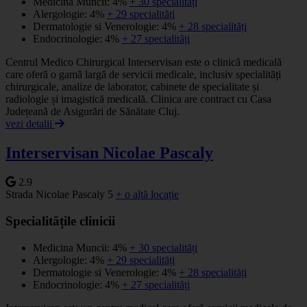
Medicina Muncii: 4%
+ 30 specialități
Alergologie: 4%
+ 29 specialități
Dermatologie si Venerologie: 4%
+ 28 specialități
Endocrinologie: 4%
+ 27 specialități
Centrul Medico Chirurgical Interservisan este o clinică medicală
care oferă o gamă largă de servicii medicale, inclusiv specialități
chirurgicale, analize de laborator, cabinete de specialitate și
radiologie și imagistică medicală. Clinica are contract cu Casa
Județeană de Asigurări de Sănătate Cluj.
vezi detalii
Interservisan Nicolae Pascaly
2.9
Strada Nicolae Pascaly 5
+ o altă locație
Specialitățile clinicii
Medicina Muncii: 4%
+ 30 specialități
Alergologie: 4%
+ 29 specialități
Dermatologie si Venerologie: 4%
+ 28 specialități
Endocrinologie: 4%
+ 27 specialități