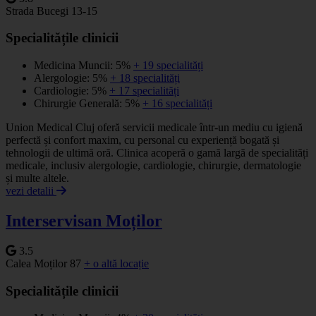
Strada Bucegi 13-15
Specialitățile clinicii
Medicina Muncii: 5%
+ 19 specialități
Alergologie: 5%
+ 18 specialități
Cardiologie: 5%
+ 17 specialități
Chirurgie Generală: 5%
+ 16 specialități
Union Medical Cluj oferă servicii medicale într-un mediu cu igienă
perfectă și confort maxim, cu personal cu experiență bogată și
tehnologii de ultimă oră. Clinica acoperă o gamă largă de specialități
medicale, inclusiv alergologie, cardiologie, chirurgie, dermatologie
și multe altele.
vezi detalii
Interservisan Moților
3.5
Calea Moților 87
+ o altă locație
Specialitățile clinicii