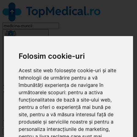
Medicina Muncii
Folosim cookie-uri
Acest site web folosește cookie-uri și alte
tehnologii de urmărire pentru a vă
îmbunătăți experiența de navigare în
următoarele scopuri:
pentru a activa
Cluj-Napoca
funcționalitatea de bază a site-ului web
,
pentru a oferi o experiență mai bună pe
site
,
pentru a vă măsura interesul față de
produsele și serviciile noastre și pentru a
Caută
personaliza interacțiunile de marketing
,
Specialități
pentru a livra reclame care sunt mai