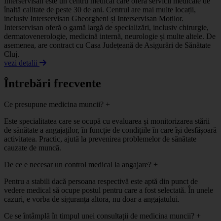
Interservisan este un centru medical care oferă servicii medicale de
înaltă calitate de peste 30 de ani. Centrul are mai multe locații,
inclusiv Interservisan Gheorgheni și Interservisan Moților.
Interservisan oferă o gamă largă de specializări, inclusiv chirurgie,
dermatovenerologie, medicină internă, neurologie și multe altele. De
asemenea, are contract cu Casa Județeană de Asigurări de Sănătate
Cluj.
vezi detalii
Întrebări frecvente
Ce presupune medicina muncii?
+
Este specialitatea care se ocupă cu evaluarea și monitorizarea stării
de sănătate a angajaților, în funcție de condițiile în care își desfășoară
activitatea. Practic, ajută la prevenirea problemelor de sănătate
cauzate de muncă.
De ce e necesar un control medical la angajare?
+
Pentru a stabili dacă persoana respectivă este aptă din punct de
vedere medical să ocupe postul pentru care a fost selectată. În unele
cazuri, e vorba de siguranța altora, nu doar a angajatului.
Ce se întâmplă în timpul unei consultații de medicina muncii?
+