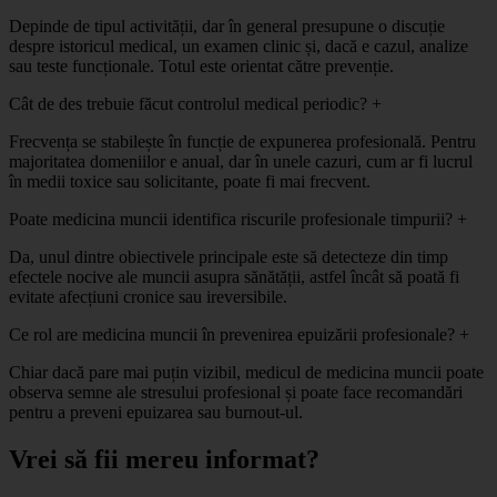
Depinde de tipul activității, dar în general presupune o discuție
despre istoricul medical, un examen clinic și, dacă e cazul, analize
sau teste funcționale. Totul este orientat către prevenție.
Cât de des trebuie făcut controlul medical periodic?
+
Frecvența se stabilește în funcție de expunerea profesională. Pentru
majoritatea domeniilor e anual, dar în unele cazuri, cum ar fi lucrul
în medii toxice sau solicitante, poate fi mai frecvent.
Poate medicina muncii identifica riscurile profesionale timpurii?
+
Da, unul dintre obiectivele principale este să detecteze din timp
efectele nocive ale muncii asupra sănătății, astfel încât să poată fi
evitate afecțiuni cronice sau ireversibile.
Ce rol are medicina muncii în prevenirea epuizării profesionale?
+
Chiar dacă pare mai puțin vizibil, medicul de medicina muncii poate
observa semne ale stresului profesional și poate face recomandări
pentru a preveni epuizarea sau burnout-ul.
Vrei să fii mereu informat?