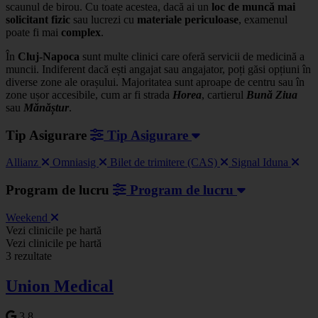
scaunul de birou. Cu toate acestea, dacă ai un
loc de muncă mai
solicitant fizic
sau lucrezi cu
materiale periculoase
, examenul
poate fi mai
complex
.
În
Cluj-Napoca
sunt multe clinici care oferă servicii de medicină a
muncii. Indiferent dacă ești angajat sau angajator, poți găsi opțiuni în
diverse zone ale orașului. Majoritatea sunt aproape de centru sau în
zone ușor accesibile, cum ar fi strada
Horea
, cartierul
Bună Ziua
sau
Mănăștur
.
Tip Asigurare
Tip Asigurare
Allianz
Omniasig
Bilet de trimitere (CAS)
Signal Iduna
Program de lucru
Program de lucru
Weekend
Leaflet
|
©
OSM
Vezi clinicile pe hartă
+
Vezi clinicile pe hartă
3 rezultate
−
Union Medical
3.8