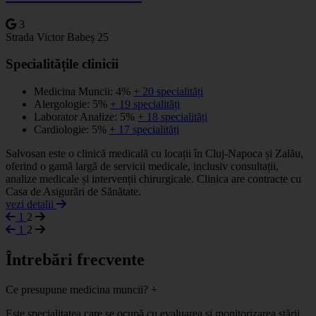
3
Strada Victor Babeș 25
Specialitățile clinicii
Medicina Muncii: 4%
+ 20 specialități
Alergologie: 5%
+ 19 specialități
Laborator Analize: 5%
+ 18 specialități
Cardiologie: 5%
+ 17 specialități
Salvosan este o clinică medicală cu locații în Cluj-Napoca și Zalău,
oferind o gamă largă de servicii medicale, inclusiv consultații,
analize medicale și intervenții chirurgicale. Clinica are contracte cu
Casa de Asigurări de Sănătate.
vezi detalii
1
2
1
2
Întrebări frecvente
Ce presupune medicina muncii?
+
Este specialitatea care se ocupă cu evaluarea și monitorizarea stării