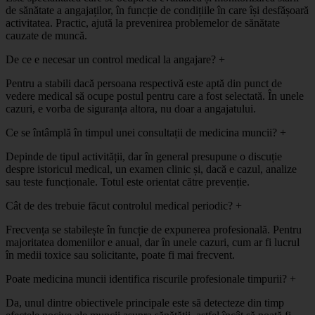
de sănătate a angajaților, în funcție de condițiile în care își desfășoară
activitatea. Practic, ajută la prevenirea problemelor de sănătate
cauzate de muncă.
De ce e necesar un control medical la angajare?
+
Pentru a stabili dacă persoana respectivă este aptă din punct de
vedere medical să ocupe postul pentru care a fost selectată. În unele
cazuri, e vorba de siguranța altora, nu doar a angajatului.
Ce se întâmplă în timpul unei consultații de medicina muncii?
+
Depinde de tipul activității, dar în general presupune o discuție
despre istoricul medical, un examen clinic și, dacă e cazul, analize
sau teste funcționale. Totul este orientat către prevenție.
Cât de des trebuie făcut controlul medical periodic?
+
Frecvența se stabilește în funcție de expunerea profesională. Pentru
majoritatea domeniilor e anual, dar în unele cazuri, cum ar fi lucrul
în medii toxice sau solicitante, poate fi mai frecvent.
Poate medicina muncii identifica riscurile profesionale timpurii?
+
Da, unul dintre obiectivele principale este să detecteze din timp