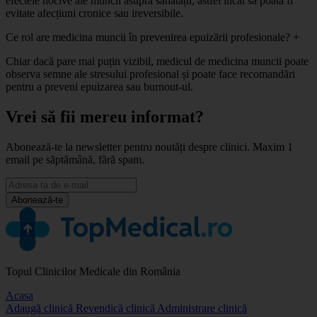
efectele nocive ale muncii asupra sănătății, astfel încât să poată fi
evitate afecțiuni cronice sau ireversibile.
Ce rol are medicina muncii în prevenirea epuizării profesionale?
+
Chiar dacă pare mai puțin vizibil, medicul de medicina muncii poate
observa semne ale stresului profesional și poate face recomandări
pentru a preveni epuizarea sau burnout-ul.
Vrei să fii mereu informat?
Abonează-te la newsletter pentru noutăți despre clinici. Maxim 1
email pe săptămână, fără spam.
Abonează-te
Topul Clinicilor Medicale din România
Acasa
Adaugă clinică
Revendică clinică
Administrare clinică