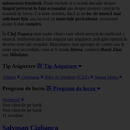
măsurarea tensiunii
. Poate include și o scurtă discuție despre
timpul petrecut în fața ecranului
sau despre postura corectă în
scaunul de birou. Cu toate acestea, dacă ai un
loc de muncă mai
solicitant fizic
sau lucrezi cu
materiale periculoase
, examenul
poate fi mai
complex
.
În
Cluj-Napoca
sunt multe clinici care oferă servicii de medicină a
muncii. Indiferent dacă ești angajat sau angajator, poți găsi opțiuni în
diverse zone ale orașului. Majoritatea sunt aproape de centru sau în
zone ușor accesibile, cum ar fi strada
Horea
, cartierul
Bună Ziua
sau
Mănăștur
.
Tip Asigurare
Tip Asigurare
Allianz
Omniasig
Bilet de trimitere (CAS)
Signal Iduna
Program de lucru
Program de lucru
Weekend
Leaflet
|
©
OSM
Vezi clinicile pe hartă
+
Vezi clinicile pe hartă
11 rezultate
−
Salvosan Ciobanca