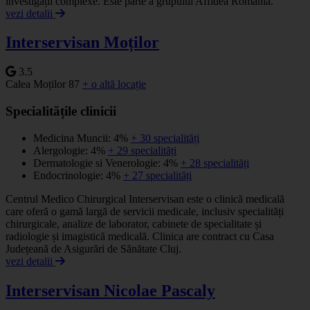
investigații complexe. Este parte a grupului Affidea România.
vezi detalii
Interservisan Moților
3.5
Calea Moților 87
+ o altă locație
Specialitățile clinicii
Medicina Muncii: 4%
+ 30 specialități
Alergologie: 4%
+ 29 specialități
Dermatologie si Venerologie: 4%
+ 28 specialități
Endocrinologie: 4%
+ 27 specialități
Centrul Medico Chirurgical Interservisan este o clinică medicală
care oferă o gamă largă de servicii medicale, inclusiv specialități
chirurgicale, analize de laborator, cabinete de specialitate și
radiologie și imagistică medicală. Clinica are contract cu Casa
Județeană de Asigurări de Sănătate Cluj.
vezi detalii
Interservisan Nicolae Pascaly