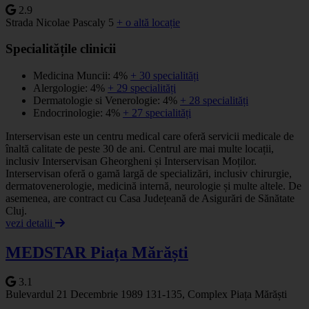
2.9
Strada Nicolae Pascaly 5
+ o altă locație
Specialitățile clinicii
Medicina Muncii: 4%
+ 30 specialități
Alergologie: 4%
+ 29 specialități
Dermatologie si Venerologie: 4%
+ 28 specialități
Endocrinologie: 4%
+ 27 specialități
Interservisan este un centru medical care oferă servicii medicale de
înaltă calitate de peste 30 de ani. Centrul are mai multe locații,
inclusiv Interservisan Gheorgheni și Interservisan Moților.
Interservisan oferă o gamă largă de specializări, inclusiv chirurgie,
dermatovenerologie, medicină internă, neurologie și multe altele. De
asemenea, are contract cu Casa Județeană de Asigurări de Sănătate
Cluj.
vezi detalii
MEDSTAR Piața Mărăști
3.1
Bulevardul 21 Decembrie 1989 131-135, Complex Piața Mărăști