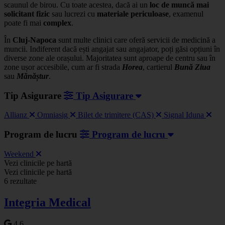
scaunul de birou. Cu toate acestea, dacă ai un
loc de muncă mai
solicitant fizic
sau lucrezi cu
materiale periculoase
, examenul
poate fi mai
complex
.
În
Cluj-Napoca
sunt multe clinici care oferă servicii de medicină a
muncii. Indiferent dacă ești angajat sau angajator, poți găsi opțiuni în
diverse zone ale orașului. Majoritatea sunt aproape de centru sau în
zone ușor accesibile, cum ar fi strada
Horea
, cartierul
Bună Ziua
sau
Mănăștur
.
Tip Asigurare
Tip Asigurare
Allianz
Omniasig
Bilet de trimitere (CAS)
Signal Iduna
Program de lucru
Program de lucru
Weekend
Leaflet
|
©
OSM
Vezi clinicile pe hartă
+
Vezi clinicile pe hartă
6 rezultate
−
Integria Medical
4.6