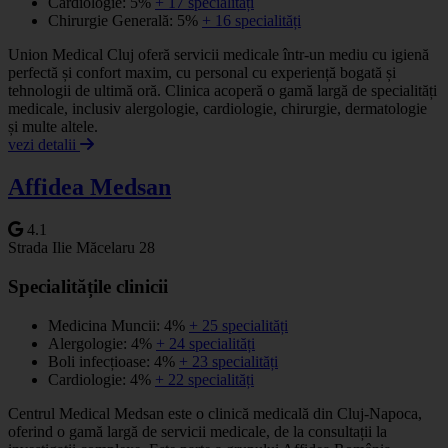
Cardiologie: 5%
+ 17 specialități
Chirurgie Generală: 5%
+ 16 specialități
Union Medical Cluj oferă servicii medicale într-un mediu cu igienă
perfectă și confort maxim, cu personal cu experiență bogată și
tehnologii de ultimă oră. Clinica acoperă o gamă largă de specialități
medicale, inclusiv alergologie, cardiologie, chirurgie, dermatologie
și multe altele.
vezi detalii
Affidea Medsan
4.1
Strada Ilie Măcelaru 28
Specialitățile clinicii
Medicina Muncii: 4%
+ 25 specialități
Alergologie: 4%
+ 24 specialități
Boli infecțioase: 4%
+ 23 specialități
Cardiologie: 4%
+ 22 specialități
Centrul Medical Medsan este o clinică medicală din Cluj-Napoca,
oferind o gamă largă de servicii medicale, de la consultații la