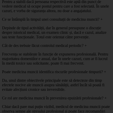
Pentru a stabili dacă persoana respectivă este aptă din punct de
vedere medical să ocupe postul pentru care a fost selectată. În unele
cazuri, e vorba de siguranța altora, nu doar a angajatului.
Ce se întâmplă în timpul unei consultații de medicina muncii?
+
Depinde de tipul activității, dar în general presupune o discuție
despre istoricul medical, un examen clinic și, dacă e cazul, analize
sau teste funcționale. Totul este orientat către prevenție.
Cât de des trebuie făcut controlul medical periodic?
+
Frecvența se stabilește în funcție de expunerea profesională. Pentru
majoritatea domeniilor e anual, dar în unele cazuri, cum ar fi lucrul
în medii toxice sau solicitante, poate fi mai frecvent.
Poate medicina muncii identifica riscurile profesionale timpurii?
+
Da, unul dintre obiectivele principale este să detecteze din timp
efectele nocive ale muncii asupra sănătății, astfel încât să poată fi
evitate afecțiuni cronice sau ireversibile.
Ce rol are medicina muncii în prevenirea epuizării profesionale?
+
Chiar dacă pare mai puțin vizibil, medicul de medicina muncii poate
observa semne ale stresului profesional și poate face recomandări