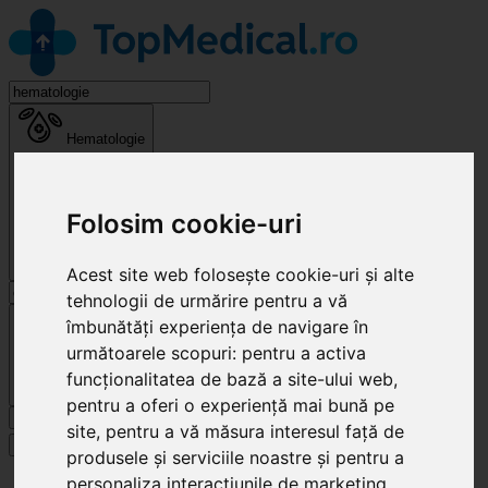
Hematologie
Folosim cookie-uri
Acest site web folosește cookie-uri și alte
tehnologii de urmărire pentru a vă
Cluj-Napoca
îmbunătăți experiența de navigare în
următoarele scopuri:
pentru a activa
funcționalitatea de bază a site-ului web
,
pentru a oferi o experiență mai bună pe
Caută
site
,
pentru a vă măsura interesul față de
Specialități
produsele și serviciile noastre și pentru a
personaliza interacțiunile de marketing
,
Clinici