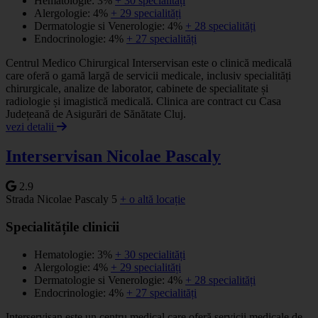
Hematologie: 3%
+ 30 specialități
Alergologie: 4%
+ 29 specialități
Dermatologie si Venerologie: 4%
+ 28 specialități
Endocrinologie: 4%
+ 27 specialități
Centrul Medico Chirurgical Interservisan este o clinică medicală
care oferă o gamă largă de servicii medicale, inclusiv specialități
chirurgicale, analize de laborator, cabinete de specialitate și
radiologie și imagistică medicală. Clinica are contract cu Casa
Județeană de Asigurări de Sănătate Cluj.
vezi detalii
Interservisan Nicolae Pascaly
2.9
Strada Nicolae Pascaly 5
+ o altă locație
Specialitățile clinicii
Hematologie: 3%
+ 30 specialități
Alergologie: 4%
+ 29 specialități
Dermatologie si Venerologie: 4%
+ 28 specialități
Endocrinologie: 4%
+ 27 specialități
Interservisan este un centru medical care oferă servicii medicale de