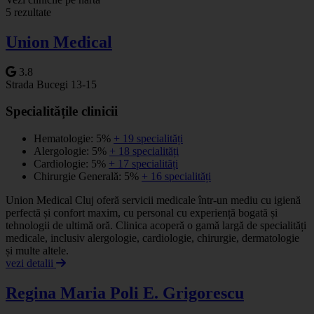
5 rezultate
−
Union Medical
3.8
Strada Bucegi 13-15
Specialitățile clinicii
Hematologie: 5%
+ 19 specialități
Alergologie: 5%
+ 18 specialități
Cardiologie: 5%
+ 17 specialități
Chirurgie Generală: 5%
+ 16 specialități
Union Medical Cluj oferă servicii medicale într-un mediu cu igienă
perfectă și confort maxim, cu personal cu experiență bogată și
tehnologii de ultimă oră. Clinica acoperă o gamă largă de specialități
medicale, inclusiv alergologie, cardiologie, chirurgie, dermatologie
și multe altele.
vezi detalii
Regina Maria Poli E. Grigorescu