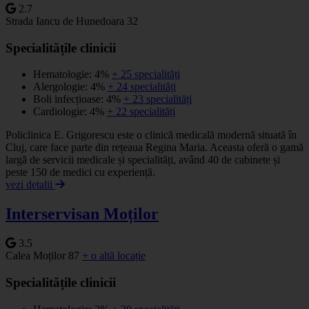
2.7
Strada Iancu de Hunedoara 32
Specialitățile clinicii
Hematologie: 4%
+ 25 specialități
Alergologie: 4%
+ 24 specialități
Boli infecțioase: 4%
+ 23 specialități
Cardiologie: 4%
+ 22 specialități
Policlinica E. Grigorescu este o clinică medicală modernă situată în
Cluj, care face parte din rețeaua Regina Maria. Aceasta oferă o gamă
largă de servicii medicale și specialități, având 40 de cabinete și
peste 150 de medici cu experiență.
vezi detalii
Interservisan Moților
3.5
Calea Moților 87
+ o altă locație
Specialitățile clinicii