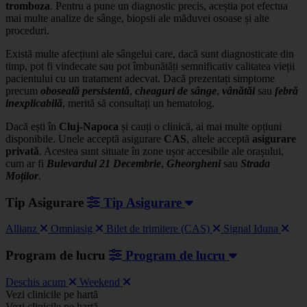
tromboza
. Pentru a pune un diagnostic precis, aceștia pot efectua
mai multe analize de sânge, biopsii ale măduvei osoase și alte
proceduri.
Există multe afecțiuni ale sângelui care, dacă sunt diagnosticate din
timp, pot fi vindecate sau pot îmbunătăți semnificativ calitatea vieții
pacientului cu un tratament adecvat. Dacă prezentați simptome
precum
oboseală persistentă
,
cheaguri de sânge
,
vânătăi
sau
febră
inexplicabilă
, merită să consultați un hematolog.
Dacă ești în
Cluj-Napoca
și cauți o clinică, ai mai multe opțiuni
disponibile. Unele acceptă asigurare
CAS
, altele acceptă
asigurare
privată
. Acestea sunt situate în zone ușor accesibile ale orașului,
cum ar fi
Bulevardul 21 Decembrie
,
Gheorgheni
sau
Strada
Moților
.
Tip Asigurare
Tip Asigurare
Allianz
Omniasig
Bilet de trimitere (CAS)
Signal Iduna
Program de lucru
Program de lucru
Deschis acum
Weekend
Leaflet
|
©
OSM
Vezi clinicile pe hartă
+
Vezi clinicile pe hartă