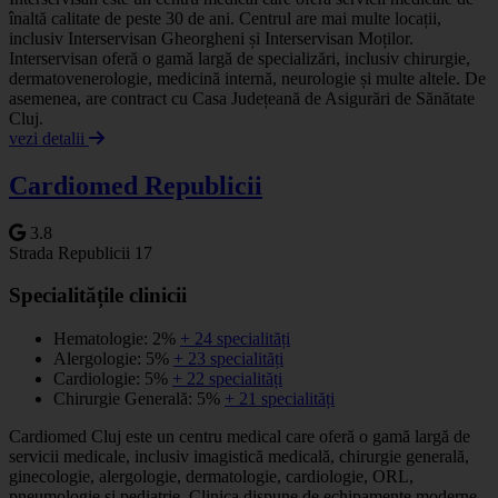
înaltă calitate de peste 30 de ani. Centrul are mai multe locații,
inclusiv Interservisan Gheorgheni și Interservisan Moților.
Interservisan oferă o gamă largă de specializări, inclusiv chirurgie,
dermatovenerologie, medicină internă, neurologie și multe altele. De
asemenea, are contract cu Casa Județeană de Asigurări de Sănătate
Cluj.
vezi detalii
Cardiomed Republicii
3.8
Strada Republicii 17
Specialitățile clinicii
Hematologie: 2%
+ 24 specialități
Alergologie: 5%
+ 23 specialități
Cardiologie: 5%
+ 22 specialități
Chirurgie Generală: 5%
+ 21 specialități
Cardiomed Cluj este un centru medical care oferă o gamă largă de
servicii medicale, inclusiv imagistică medicală, chirurgie generală,
ginecologie, alergologie, dermatologie, cardiologie, ORL,
pneumologie și pediatrie. Clinica dispune de echipamente moderne