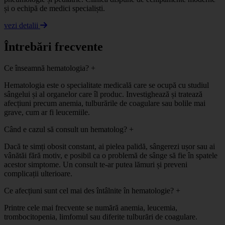
și o echipă de medici specialiști.
vezi detalii
Întrebări frecvente
Ce înseamnă hematologia?
+
Hematologia este o specialitate medicală care se ocupă cu studiul
sângelui și al organelor care îl produc. Investighează și tratează
afecțiuni precum anemia, tulburările de coagulare sau bolile mai
grave, cum ar fi leucemiile.
Când e cazul să consult un hematolog?
+
Dacă te simți obosit constant, ai pielea palidă, sângerezi ușor sau ai
vânătăi fără motiv, e posibil ca o problemă de sânge să fie în spatele
acestor simptome. Un consult te-ar putea lămuri și preveni
complicații ulterioare.
Ce afecțiuni sunt cel mai des întâlnite în hematologie?
+
Printre cele mai frecvente se numără anemia, leucemia,
trombocitopenia, limfomul sau diferite tulburări de coagulare.