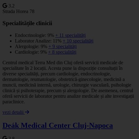
3.2
Strada Horea 78
Specialitățile clinicii
Endocrinologie: 9%
+ 11 specialități
Laborator Analize: 11%
+ 10 specialități
Alergologie: 9%
+ 9 specialități
Cardiologie: 9%
+ 8 specialități
Centrul medical Terra Med din Cluj oferă servicii medicale de
specialitate în 2 locații. Acesta pune la dispoziție consultații în
diverse specialități, precum cardiologie, endocrinologie,
dermatologie, reumatologie, obstetrică-ginecologie, medicină a
muncii, medicină internă, urologie, chirurgie vasculară, psihologie
clinică și psihoterapie, precum și alergologie. De asemenea, centrul
oferă servicii de laborator pentru analize medicale și alte investigații
paraclinice.
vezi detalii
Deák Medical Center Cluj-Napoca
3.8