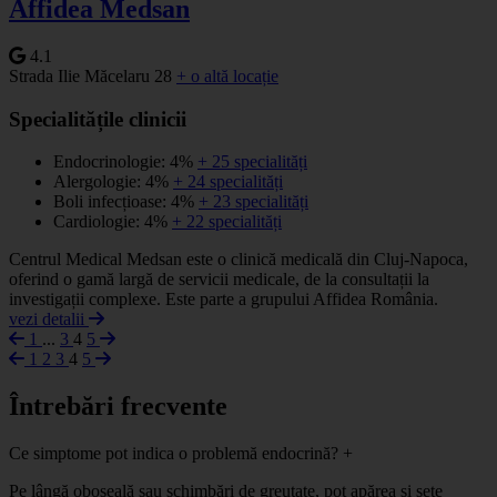
Affidea Medsan
4.1
Strada Ilie Măcelaru 28
+ o altă locație
Specialitățile clinicii
Endocrinologie: 4%
+ 25 specialități
Alergologie: 4%
+ 24 specialități
Boli infecțioase: 4%
+ 23 specialități
Cardiologie: 4%
+ 22 specialități
Centrul Medical Medsan este o clinică medicală din Cluj-Napoca,
oferind o gamă largă de servicii medicale, de la consultații la
investigații complexe. Este parte a grupului Affidea România.
vezi detalii
1
...
3
4
5
1
2
3
4
5
Întrebări frecvente
Ce simptome pot indica o problemă endocrină?
+
Pe lângă oboseală sau schimbări de greutate, pot apărea și sete