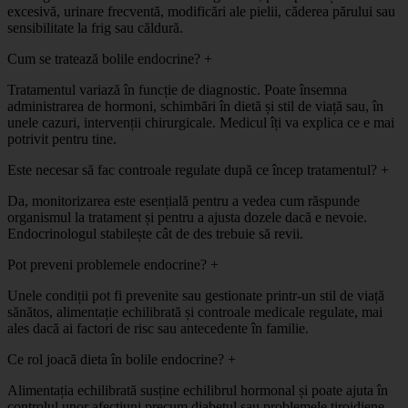
excesivă, urinare frecventă, modificări ale pielii, căderea părului sau
sensibilitate la frig sau căldură.
Cum se tratează bolile endocrine?
+
Tratamentul variază în funcție de diagnostic. Poate însemna
administrarea de hormoni, schimbări în dietă și stil de viață sau, în
unele cazuri, intervenții chirurgicale. Medicul îți va explica ce e mai
potrivit pentru tine.
Este necesar să fac controale regulate după ce încep tratamentul?
+
Da, monitorizarea este esențială pentru a vedea cum răspunde
organismul la tratament și pentru a ajusta dozele dacă e nevoie.
Endocrinologul stabilește cât de des trebuie să revii.
Pot preveni problemele endocrine?
+
Unele condiții pot fi prevenite sau gestionate printr-un stil de viață
sănătos, alimentație echilibrată și controale medicale regulate, mai
ales dacă ai factori de risc sau antecedente în familie.
Ce rol joacă dieta în bolile endocrine?
+
Alimentația echilibrată susține echilibrul hormonal și poate ajuta în
controlul unor afecțiuni precum diabetul sau problemele tiroidiene.