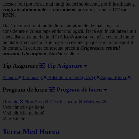
acestor boli pot exista mai mulți factori subiacenți, pot fi justificate și
ecografii abdominale
sau
tiroidiene
, precum și scanări
CT
sau
RMN
.
Dacă recunoști mai multe dintre simptomele de mai sus, ia în
considerare o consultație endocrinologică. Dacă ești în căutarea unui
specialist sau a unei clinici în
Cluj-Napoca
, vei găsi cele mai multe
pe platforma noastră. Sunt ușor accesibile, pe jos sau cu transportul
în comun, în cartiere cunoscute precum
Grigorescu
,
centrul
orașului
,
Gheorgheni
,
Zorilor
și altele.
Tip Asigurare
Tip Asigurare
Allianz
Omniasig
Bilet de trimitere (CAS)
Signal Iduna
Program de lucru
Program de lucru
Urgențe
Non-Stop
Deschis acum
Weekend
Leaflet
|
©
OSM
Vezi clinicile pe hartă
+
Vezi clinicile pe hartă
45 rezultate
−
Terra Med Horea