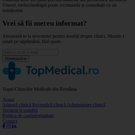
Uneori, endocrinologul poate recomanda și consultații cu un
nutriționist.
Vrei să fii mereu informat?
Abonează-te la newsletter pentru noutăți despre clinici. Maxim 1
email pe săptămână, fără spam.
Abonează-te
Topul Clinicilor Medicale din România
Acasa
Adaugă clinică
Revendică clinică
Administrare clinică
Termeni și condiții
Politica de confidențialitate
Contact