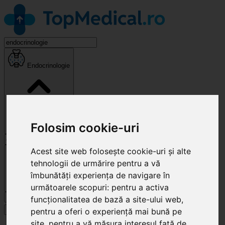
Endocrinologie
Folosim cookie-uri
Acest site web folosește cookie-uri și alte
Cluj-Napoca
tehnologii de urmărire pentru a vă
îmbunătăți experiența de navigare în
următoarele scopuri:
pentru a activa
Caută
funcționalitatea de bază a site-ului web
,
Specialități
pentru a oferi o experiență mai bună pe
site
,
pentru a vă măsura interesul față de