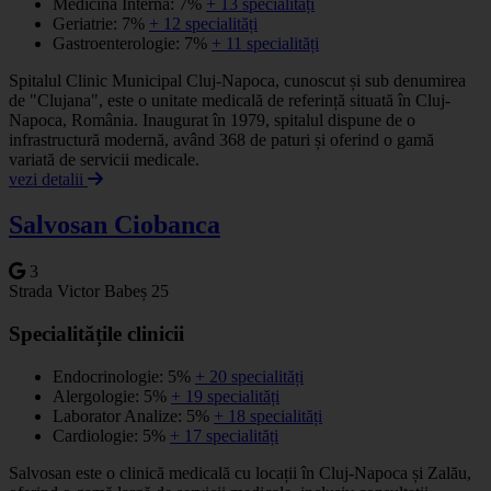
Medicină Internă: 7%
+ 13 specialități
Geriatrie: 7%
+ 12 specialități
Gastroenterologie: 7%
+ 11 specialități
Spitalul Clinic Municipal Cluj-Napoca, cunoscut și sub denumirea
de "Clujana", este o unitate medicală de referință situată în Cluj-
Napoca, România. Inaugurat în 1979, spitalul dispune de o
infrastructură modernă, având 368 de paturi și oferind o gamă
variată de servicii medicale.
vezi detalii
Salvosan Ciobanca
3
Strada Victor Babeș 25
Specialitățile clinicii
Endocrinologie: 5%
+ 20 specialități
Alergologie: 5%
+ 19 specialități
Laborator Analize: 5%
+ 18 specialități
Cardiologie: 5%
+ 17 specialități
Salvosan este o clinică medicală cu locații în Cluj-Napoca și Zalău,