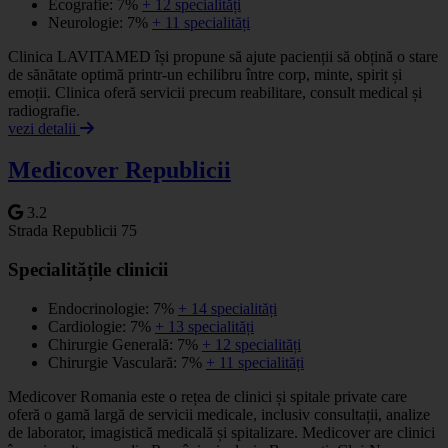
Ecografie: 7%
+ 12 specialități
Neurologie: 7%
+ 11 specialități
Clinica LAVITAMED își propune să ajute pacienții să obțină o stare
de sănătate optimă printr-un echilibru între corp, minte, spirit și
emoții. Clinica oferă servicii precum reabilitare, consult medical și
radiografie.
vezi detalii
Medicover Republicii
3.2
Strada Republicii 75
Specialitățile clinicii
Endocrinologie: 7%
+ 14 specialități
Cardiologie: 7%
+ 13 specialități
Chirurgie Generală: 7%
+ 12 specialități
Chirurgie Vasculară: 7%
+ 11 specialități
Medicover Romania este o rețea de clinici și spitale private care
oferă o gamă largă de servicii medicale, inclusiv consultații, analize
de laborator, imagistică medicală și spitalizare. Medicover are clinici