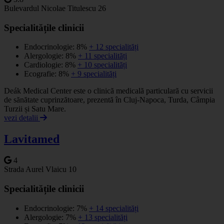
Bulevardul Nicolae Titulescu 26
Specialitățile clinicii
Endocrinologie: 8%
+ 12 specialități
Alergologie: 8%
+ 11 specialități
Cardiologie: 8%
+ 10 specialități
Ecografie: 8%
+ 9 specialități
Deák Medical Center este o clinică medicală particulară cu servicii
de sănătate cuprinzătoare, prezentă în Cluj-Napoca, Turda, Câmpia
Turzii și Satu Mare.
vezi detalii
Lavitamed
4
Strada Aurel Vlaicu 10
Specialitățile clinicii
Endocrinologie: 7%
+ 14 specialități
Alergologie: 7%
+ 13 specialități