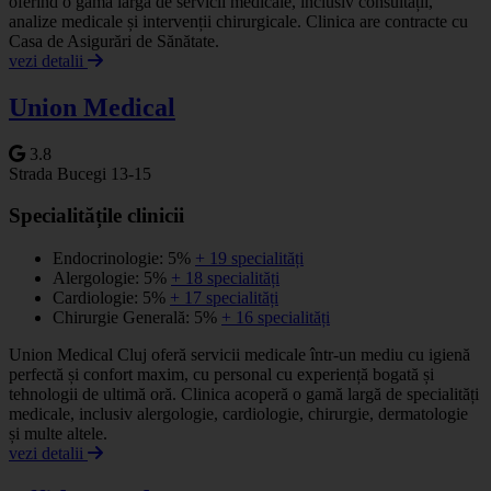
oferind o gamă largă de servicii medicale, inclusiv consultații,
analize medicale și intervenții chirurgicale. Clinica are contracte cu
Casa de Asigurări de Sănătate.
vezi detalii
Union Medical
3.8
Strada Bucegi 13-15
Specialitățile clinicii
Endocrinologie: 5%
+ 19 specialități
Alergologie: 5%
+ 18 specialități
Cardiologie: 5%
+ 17 specialități
Chirurgie Generală: 5%
+ 16 specialități
Union Medical Cluj oferă servicii medicale într-un mediu cu igienă
perfectă și confort maxim, cu personal cu experiență bogată și
tehnologii de ultimă oră. Clinica acoperă o gamă largă de specialități
medicale, inclusiv alergologie, cardiologie, chirurgie, dermatologie
și multe altele.
vezi detalii