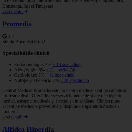
în mai multe orașe din România, inclusiv București, Cluj-Napoca,
Constanța, Iași și Timișoara.
vezi detalii
Promedis
3.7
Strada București 80-82
Specialitățile clinicii
Endocrinologie: 7%
+ 13 specialități
Alergologie: 8%
+ 12 specialități
Cardiologie: 8%
+ 11 specialități
Nutriție și Dietetică: 7%
+ 10 specialități
Centrul Medical Promedis este un centru medical axat pe calitate și
profesionalism. Oferă diverse servicii medicale și are o echipă de
medici, asistente medicale și specialiști în sănătate. Clinica pune
accent pe medicina preventivă și dispune de aparatură medicală
modernă.
vezi detalii
Affidea Hiperdia