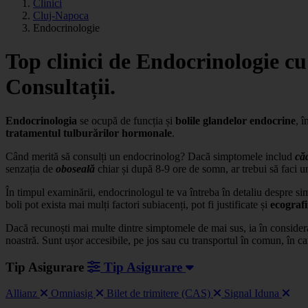
Clinici
Cluj-Napoca
Endocrinologie
Top clinici de Endocrinologie c
Consultații.
Endocrinologia
se ocupă de funcția și
bolile
glandelor endocrine
, î
tratamentul
tulburărilor
hormonale
.
Când merită să consulți un endocrinolog? Dacă simptomele includ
că
senzația de
oboseală
chiar și după 8-9 ore de somn, ar trebui să faci
În timpul examinării, endocrinologul te va întreba în detaliu despre si
boli pot exista mai mulți factori subiacenți, pot fi justificate și
ecograf
Dacă recunoști mai multe dintre simptomele de mai sus, ia în considerar
noastră. Sunt ușor accesibile, pe jos sau cu transportul în comun, în 
Tip Asigurare
Tip Asigurare
Allianz
Omniasig
Bilet de trimitere (CAS)
Signal Iduna