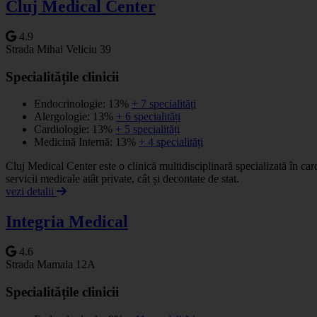
Cluj Medical Center
4.9
Strada Mihai Veliciu 39
Specialitățile clinicii
Endocrinologie: 13%
+ 7 specialități
Alergologie: 13%
+ 6 specialități
Cardiologie: 13%
+ 5 specialități
Medicină Internă: 13%
+ 4 specialități
Cluj Medical Center este o clinică multidisciplinară specializată în car
servicii medicale atât private, cât și decontate de stat.
vezi detalii
Integria Medical
4.6
Strada Mamaia 12A
Specialitățile clinicii