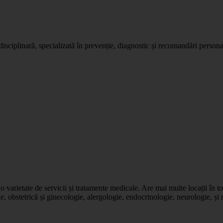
disciplinară, specializată în prevenție, diagnostic și recomandări persona
varietate de servicii și tratamente medicale. Are mai multe locații în toa
e, obstetrică și ginecologie, alergologie, endocrinologie, neurologie, și