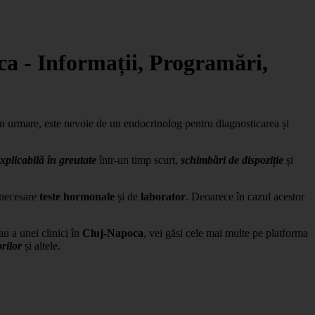
ca - Informații, Programări,
in urmare, este nevoie de un endocrinolog pentru diagnosticarea și
xplicabilă în greutate
într-un timp scurt,
schimbări de dispoziție
și
i necesare
teste hormonale
și de
laborator
. Deoarece în cazul acestor
u a unei clinici în
Cluj-Napoca
, vei găsi cele mai multe pe platforma
rilor
și altele.