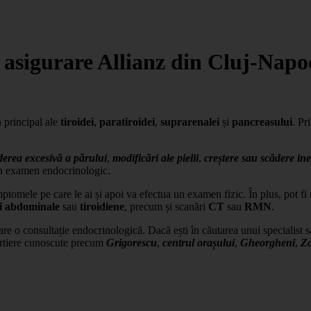
u asigurare Allianz din Cluj-Napo
n principal ale
tiroidei
,
paratiroidei
,
suprarenalei
și
pancreasului
. Pr
derea excesivă a părului
,
modificări ale pielii
,
creștere sau scădere ine
 un examen endocrinologic.
mptomele pe care le ai și apoi va efectua un examen fizic. În plus, pot f
ii abdominale
sau
tiroidiene
, precum și scanări
CT
sau
RMN
.
e o consultație endocrinologică. Dacă ești în căutarea unui specialist sa
cartiere cunoscute precum
Grigorescu
,
centrul orașului
,
Gheorgheni
,
Zo