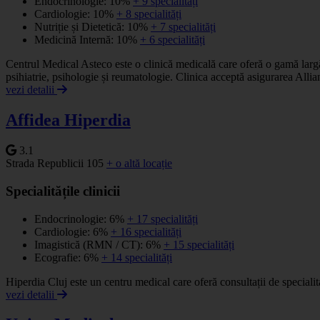
Endocrinologie: 10%
+ 9 specialități
Cardiologie: 10%
+ 8 specialități
Nutriție și Dietetică: 10%
+ 7 specialități
Medicină Internă: 10%
+ 6 specialități
Centrul Medical Asteco este o clinică medicală care oferă o gamă largă d
psihiatrie, psihologie și reumatologie. Clinica acceptă asigurarea Allia
vezi detalii
Affidea Hiperdia
3.1
Strada Republicii 105
+ o altă locație
Specialitățile clinicii
Endocrinologie: 6%
+ 17 specialități
Cardiologie: 6%
+ 16 specialități
Imagistică (RMN / CT): 6%
+ 15 specialități
Ecografie: 6%
+ 14 specialități
Hiperdia Cluj este un centru medical care oferă consultații de speciali
vezi detalii