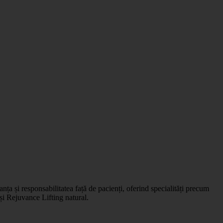
Leaflet
|
©
OSM
nța și responsabilitatea față de pacienți, oferind specialități precum
 și Rejuvance Lifting natural.