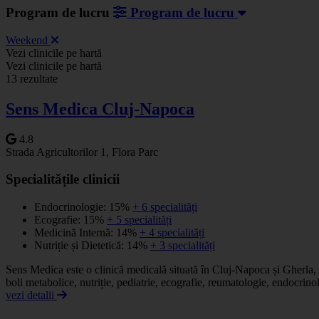
Program de lucru
Program de lucru
Weekend
Vezi clinicile pe hartă
+
Vezi clinicile pe hartă
13 rezultate
−
Sens Medica Cluj-Napoca
4.8
Strada Agricultorilor 1, Flora Parc
Specialitățile clinicii
Endocrinologie: 15%
+ 6 specialități
Ecografie: 15%
+ 5 specialități
Medicină Internă: 14%
+ 4 specialități
Nutriție și Dietetică: 14%
+ 3 specialități
Sens Medica este o clinică medicală situată în Cluj-Napoca și Gherla, of
boli metabolice, nutriție, pediatrie, ecografie, reumatologie, endocrino
vezi detalii