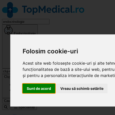
Endocrinologie
Folosim cookie-uri
Acest site web folosește cookie-uri și alte teh
funcționalitatea de bază a site-ului web
,
pentru
și pentru a personaliza interacțiunile de market
Cluj-Napoca
Sunt de acord
Vreau să schimb setările
Caută
Specialități