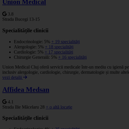
Union Medical
3.8
Strada Bucegi 13-15
Specialitățile clinicii
Endocrinologie: 5%
+ 19 specialități
Alergologie: 5%
+ 18 specialități
Cardiologie: 5%
+ 17 specialități
Chirurgie Generală: 5%
+ 16 specialități
Union Medical Cluj oferă servicii medicale într-un mediu cu igienă per
inclusiv alergologie, cardiologie, chirurgie, dermatologie și multe altel
vezi detalii
Affidea Medsan
4.1
Strada Ilie Măcelaru 28
+ o altă locație
Specialitățile clinicii