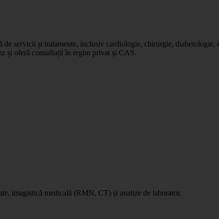
e servicii și tratamente, inclusiv cardiologie, chirurgie, diabetologie, 
nz și oferă consultații în regim privat și CAS.
tate, imagistică medicală (RMN, CT) și analize de laborator.