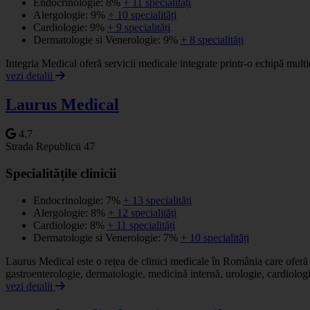
Endocrinologie: 8%
+ 11 specialități
Alergologie: 9%
+ 10 specialități
Cardiologie: 9%
+ 9 specialități
Dermatologie si Venerologie: 9%
+ 8 specialități
Integria Medical oferă servicii medicale integrate printr-o echipă multi
vezi detalii
Laurus Medical
4.7
Strada Republicii 47
Specialitățile clinicii
Endocrinologie: 7%
+ 13 specialități
Alergologie: 8%
+ 12 specialități
Cardiologie: 8%
+ 11 specialități
Dermatologie si Venerologie: 7%
+ 10 specialități
Laurus Medical este o rețea de clinici medicale în România care oferă o 
gastroenterologie, dermatologie, medicină internă, urologie, cardiologi
vezi detalii