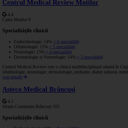
Centrul Medical Review Moților
4.4
Calea Moților 9
Specialitățile clinicii
Endocrinologie: 14%
+ 6 specialități
Oftalmologie: 15%
+ 5 specialități
Neurologie: 15%
+ 4 specialități
Dermatologie si Venerologie: 14%
+ 3 specialități
Centrul Medical Review este o clinică multidisciplinară situată în Clu
oftalmologie, neurologie, dermatologie, pediatrie, diabet zaharat, nutri
vezi detalii
Asteco Medical Brâncuși
4.1
Strada Constantin Brâncuși 105
Specialitățile clinicii