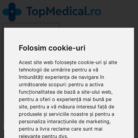
Alege o specialitate
Folosim cookie-uri
Acest site web folosește cookie-uri și alte
tehnologii de urmărire pentru a vă
îmbunătăți experiența de navigare în
Cluj-Napoca
următoarele scopuri:
pentru a activa
funcționalitatea de bază a site-ului web
,
pentru a oferi o experiență mai bună pe
site
,
pentru a vă măsura interesul față de
Caută
produsele și serviciile noastre și pentru a
Specialități
personaliza interacțiunile de marketing
,
pentru a livra reclame care sunt mai
EcoDiagnost
relevante pentru dvs
.