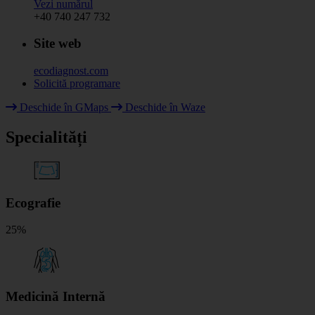
Vezi numărul
+40 740 247 732
Site web
ecodiagnost.com
Solicită programare
Leaflet
|
© HOT OpenStreetMap Team & contributors
Deschide în GMaps
Deschide în Waze
+
Specialități
−
Ecografie
25%
Medicină Internă