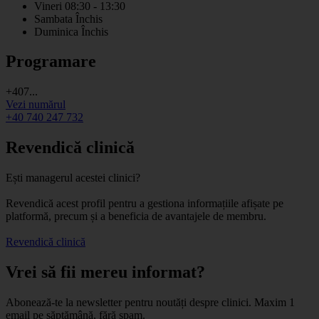
Vineri
08:30 - 13:30
Sambata
Închis
Duminica
Închis
Programare
+407...
Vezi numărul
+40 740 247 732
Revendică clinică
Ești managerul acestei clinici?
Revendică acest profil pentru a gestiona informațiile afișate pe
platformă, precum și a beneficia de avantajele de membru.
Revendică clinică
Vrei să fii mereu informat?
Abonează-te la newsletter pentru noutăți despre clinici. Maxim 1
email pe săptămână, fără spam.