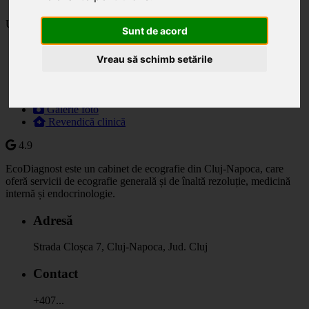
Ultima actualizare: 03.06.2025
Sunt de acord
Descriere
Vreau să schimb setările
Specialități
Orar
Prețuri
Programare
Galerie foto
Revendică clinică
4.9
EcoDiagnost este un cabinet de ecografie din Cluj-Napoca, care
oferă servicii de ecografie generală și de înaltă rezoluție, medicină
internă și endocrinologie.
Adresă
Strada Cloșca 7, Cluj-Napoca, Jud. Cluj
Contact
+407...