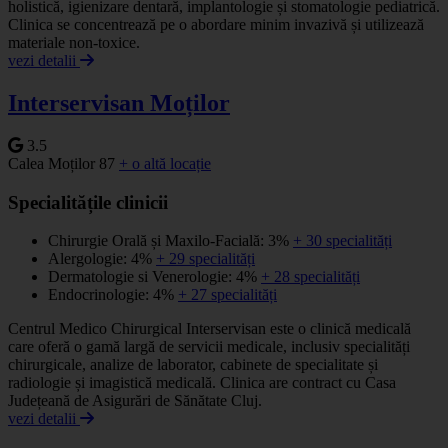
holistică, igienizare dentară, implantologie și stomatologie pediatrică.
Clinica se concentrează pe o abordare minim invazivă și utilizează
materiale non-toxice.
vezi detalii
Interservisan Moților
3.5
Calea Moților 87
+ o altă locație
Specialitățile clinicii
Chirurgie Orală și Maxilo-Facială: 3%
+ 30 specialități
Alergologie: 4%
+ 29 specialități
Dermatologie si Venerologie: 4%
+ 28 specialități
Endocrinologie: 4%
+ 27 specialități
Centrul Medico Chirurgical Interservisan este o clinică medicală
care oferă o gamă largă de servicii medicale, inclusiv specialități
chirurgicale, analize de laborator, cabinete de specialitate și
radiologie și imagistică medicală. Clinica are contract cu Casa
Județeană de Asigurări de Sănătate Cluj.
vezi detalii