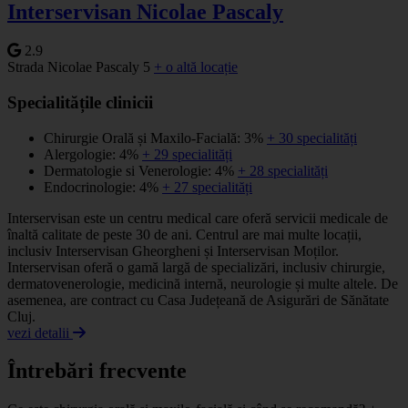
Interservisan Nicolae Pascaly
2.9
Strada Nicolae Pascaly 5
+ o altă locație
Specialitățile clinicii
Chirurgie Orală și Maxilo-Facială: 3%
+ 30 specialități
Alergologie: 4%
+ 29 specialități
Dermatologie si Venerologie: 4%
+ 28 specialități
Endocrinologie: 4%
+ 27 specialități
Interservisan este un centru medical care oferă servicii medicale de
înaltă calitate de peste 30 de ani. Centrul are mai multe locații,
inclusiv Interservisan Gheorgheni și Interservisan Moților.
Interservisan oferă o gamă largă de specializări, inclusiv chirurgie,
dermatovenerologie, medicină internă, neurologie și multe altele. De
asemenea, are contract cu Casa Județeană de Asigurări de Sănătate
Cluj.
vezi detalii
Întrebări frecvente