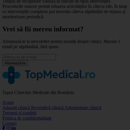
Timpul de recuperare variază în funcție de tipul intervenției.
Procedurile minore permit reluarea activităților în câteva zile, în timp
ce intervențiile complexe pot necesita câteva săptămâni de repaus și
monitorizare periodică.
Vrei să fii mereu informat?
Abonează-te la newsletter pentru noutăți despre clinici. Maxim 1
email pe săptămână, fără spam.
Abonează-te
Topul Clinicilor Medicale din România
Acasa
Adaugă clinică
Revendică clinică
Administrare clinică
Termeni și condiții
Politica de confidențialitate
Contact