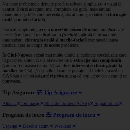
Nu toate problemele dentare pot fi rezolvate simplu, cu o vizită la
dentist. Există afecțiuni mai complexe ale gurii, maxilarului,
mandibulei și feței care necesită ajutorul unui specialist în
chirurgie
orală și maxilo-facială
.
Dacă ai simptome precum
dureri de măsea de minte
, un
chist
care
necesită tratament medical sau o
fractură
apărută în urma unui
traumatism,
chirurgia orală și maxilo-facială
este specialitatea
medical care se ocupă de aceste probleme.
În
Cluj-Napoca
există mai multe clinici și cabinete specializate care
îți pot oferi ajutor. Dacă ai nevoie de o
extracție mai complicată
(cum ar fi o măsea de minte) sau de o
intervenție chirurgicală la
maxilar
, în Cluj găsești clinici care te pot ajuta. Unele lucrează cu
CAS
sau acceptă
asigurări private
, așa că poți alege ceva care ți se
potrivește.
Tip Asigurare
Tip Asigurare
Allianz
Omniasig
Bilet de trimitere (CAS)
Signal Iduna
Program de lucru
Program de lucru
Urgențe
Deschis acum
Weekend
Leaflet
|
©
OSM