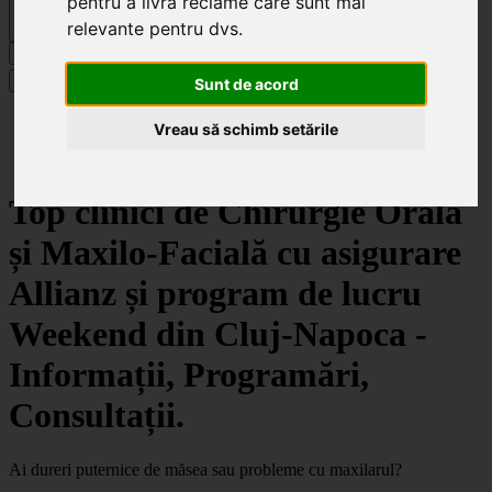
pentru a livra reclame care sunt mai
relevante pentru dvs
.
Caută
Specialități
Sunt de acord
Clinici
Vreau să schimb setările
Cluj-Napoca
Chirurgie Orală și Maxilo-Facială
Top clinici de Chirurgie Orală
și Maxilo-Facială cu asigurare
Allianz și program de lucru
Weekend din Cluj-Napoca -
Informații, Programări,
Consultații.
Ai dureri puternice de măsea sau probleme cu maxilarul?