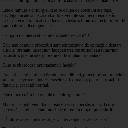
Ce este chirurgia orală și maxilo-facială și când se recomandă?
+
Este o ramură a chirurgiei care se ocupă de afecțiuni ale feței,
cavității bucale și maxilarelor. Intervențiile sunt recomandate în
cazuri precum traumatisme faciale, chisturi, tumori, infecții profunde
sau malformații congenitale.
Ce tipuri de intervenții sunt efectuate frecvent?
+
Cele mai comune proceduri sunt reprezentate de extracțiile dentare
dificile, drenajul infecțiilor, îndepărtarea chisturilor sau tumorilor,
reconstrucțiile faciale și inserarea de implanturi dentare.
Cum se abordează traumatismele faciale?
+
Fracturile la nivelul maxilarului, mandibulei, pomeților sau orbitelor
sunt tratate prin realinierea oaselor și fixarea lor, pentru a restabili
funcția și aspectul normal.
Este dureroasă o intervenție de chirurgie orală?
+
Majoritatea intervențiilor se realizează sub anestezie locală sau
generală, astfel pacientul nu simte durere în timpul procedurii.
Cât durează recuperarea după o intervenție maxilo-facială?
+