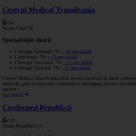
Centrul Medical Transilvania
3.4
Strada Viilor 54
Specialitățile clinicii
Chirurgie Generală: 7%
+ 14 specialități
Cardiologie: 7%
+ 13 specialități
Chirurgie Vasculară: 7%
+ 12 specialități
Chirurgie Toracică: 7%
+ 11 specialități
Centrul Medical Transilvania oferă servicii medicale de înaltă perfo
medicale, pune la dispoziție consultații și investigații precise, accesibi
pacient.
vezi detalii
Cardiomed Republicii
3.8
Strada Republicii 17