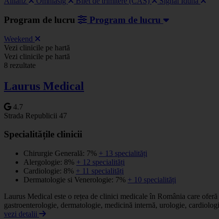
Allianz
Omniasig
Bilet de trimitere (CAS)
Signal Iduna
Program de lucru
Program de lucru
Weekend
Vezi clinicile pe hartă
+
Vezi clinicile pe hartă
8 rezultate
−
Laurus Medical
4.7
Strada Republicii 47
Specialitățile clinicii
Chirurgie Generală: 7%
+ 13 specialități
Alergologie: 8%
+ 12 specialități
Cardiologie: 8%
+ 11 specialități
Dermatologie si Venerologie: 7%
+ 10 specialități
Laurus Medical este o rețea de clinici medicale în România care oferă o 
gastroenterologie, dermatologie, medicină internă, urologie, cardiologi
vezi detalii