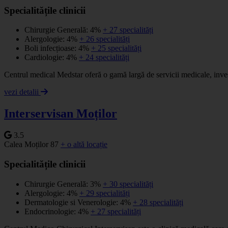
Specialitățile clinicii
Chirurgie Generală: 4%
+ 27 specialități
Alergologie: 4%
+ 26 specialități
Boli infecțioase: 4%
+ 25 specialități
Cardiologie: 4%
+ 24 specialități
Centrul medical Medstar oferă o gamă largă de servicii medicale, inves
vezi detalii
Interservisan Moților
3.5
Calea Moților 87
+ o altă locație
Specialitățile clinicii
Chirurgie Generală: 3%
+ 30 specialități
Alergologie: 4%
+ 29 specialități
Dermatologie si Venerologie: 4%
+ 28 specialități
Endocrinologie: 4%
+ 27 specialități