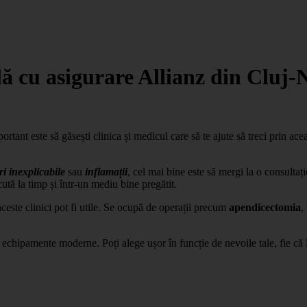
ă cu asigurare Allianz din Cluj-
portant este să găsești clinica și medicul care să te ajute să treci prin ac
i inexplicabile
sau
inflamații
, cel mai bine este să mergi la o consultaț
ută la timp și într-un mediu bine pregătit.
aceste clinici pot fi utile. Se ocupă de operații precum
apendicectomia
,
c echipamente moderne. Poți alege ușor în funcție de nevoile tale, fie că