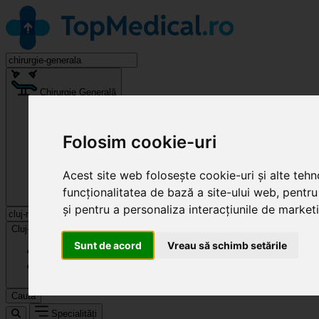
Chirurgie Generală
Folosim cookie-uri
Acest site web folosește cookie-uri și alte teh
funcționalitatea de bază a site-ului web
,
pentru
și pentru a personaliza interacțiunile de market
Cluj-Napoca
Sunt de acord
Vreau să schimb setările
Caută
Specialități