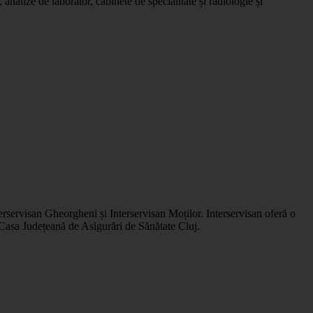
analize de laborator, cabinete de specialitate și radiologie și
nterservisan Gheorgheni și Interservisan Moților. Interservisan oferă o
 Casa Județeană de Asigurări de Sănătate Cluj.