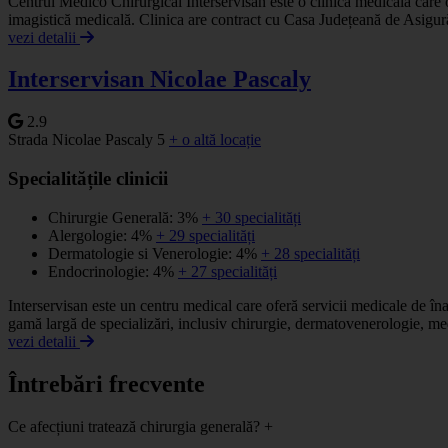
Centrul Medico Chirurgical Interservisan este o clinică medicală care ofe
imagistică medicală. Clinica are contract cu Casa Județeană de Asigură
vezi detalii
Interservisan Nicolae Pascaly
2.9
Strada Nicolae Pascaly 5
+ o altă locație
Specialitățile clinicii
Chirurgie Generală: 3%
+ 30 specialități
Alergologie: 4%
+ 29 specialități
Dermatologie si Venerologie: 4%
+ 28 specialități
Endocrinologie: 4%
+ 27 specialități
Interservisan este un centru medical care oferă servicii medicale de îna
gamă largă de specializări, inclusiv chirurgie, dermatovenerologie, me
vezi detalii
Întrebări frecvente
Ce afecțiuni tratează chirurgia generală?
+