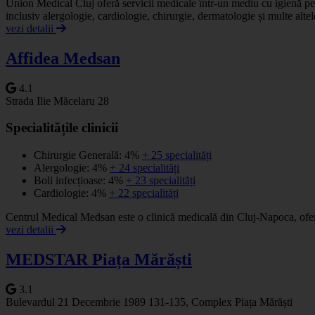
Union Medical Cluj oferă servicii medicale într-un mediu cu igienă per
inclusiv alergologie, cardiologie, chirurgie, dermatologie și multe altel
vezi detalii
Affidea Medsan
4.1
Strada Ilie Măcelaru 28
Specialitățile clinicii
Chirurgie Generală: 4%
+ 25 specialități
Alergologie: 4%
+ 24 specialități
Boli infecțioase: 4%
+ 23 specialități
Cardiologie: 4%
+ 22 specialități
Centrul Medical Medsan este o clinică medicală din Cluj-Napoca, oferin
vezi detalii
MEDSTAR Piața Mărăști
3.1
Bulevardul 21 Decembrie 1989 131-135, Complex Piața Mărăști