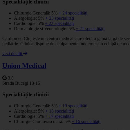
Specialitățile clinicii
Chirurgie Generală: 5%
+ 24 specialități
Alergologie: 5%
+ 23 specialități
Cardiologie: 5%
+ 22 specialități
Dermatologie si Venerologie: 5%
+ 21 specialități
Cardiomed Cluj este un centru medical care oferă o gamă largă de serv
pediatrie. Clinica dispune de echipamente moderne și o echipă de medic
vezi detalii
Union Medical
3.8
Strada Bucegi 13-15
Specialitățile clinicii
Chirurgie Generală: 5%
+ 19 specialități
Alergologie: 5%
+ 18 specialități
Cardiologie: 5%
+ 17 specialități
Chirurgie Cardiovasculară: 5%
+ 16 specialități