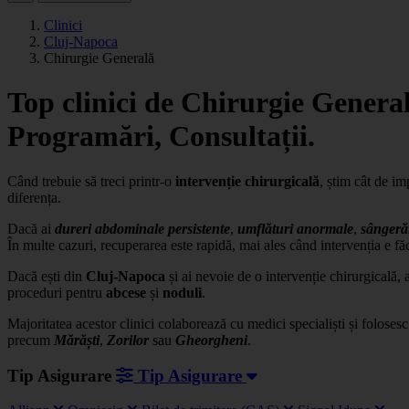
Clinici
Cluj-Napoca
Chirurgie Generală
Top clinici de Chirurgie General
Programări, Consultații.
Când trebuie să treci printr-o
intervenție chirurgicală
, știm cât de im
diferența.
Dacă ai
dureri abdominale persistente
,
umflături anormale
,
sângerăr
În multe cazuri, recuperarea este rapidă, mai ales când intervenția e făc
Dacă ești din
Cluj-Napoca
și ai nevoie de o intervenție chirurgicală, 
proceduri pentru
abcese
și
noduli
.
Majoritatea acestor clinici colaborează cu medici specialiști și foloses
precum
Mărăști
,
Zorilor
sau
Gheorgheni
.
Tip Asigurare
Tip Asigurare