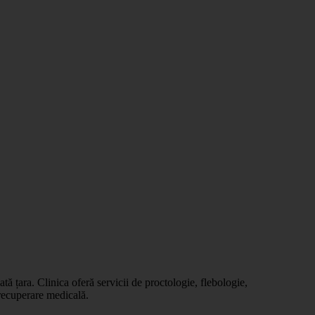
Leaflet
|
©
OSM
tă țara. Clinica oferă servicii de proctologie, flebologie,
 recuperare medicală.