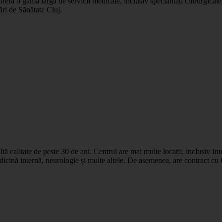
ră o gamă largă de servicii medicale, inclusiv specialități chirurgicale, 
ri de Sănătate Cluj.
ltă calitate de peste 30 de ani. Centrul are mai multe locații, inclusiv I
dicină internă, neurologie și multe altele. De asemenea, are contract cu