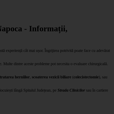
Napoca - Informații,
eastă experiență cât mai ușor. Îngrijirea potrivită poate face cu adevărat
ie. Multe dintre aceste probleme pot necesita o evaluare chirurgicală.
tratarea
herniilor
,
scoaterea
vezicii
biliare
(
colecistectomie
), sau
 locuiești lângă Spitalul Județean, pe
Strada
Clinicilor
sau în cartiere