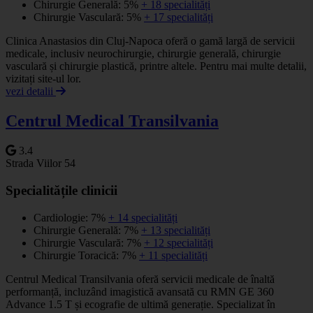
Chirurgie Generală: 5%
+ 18 specialități
Chirurgie Vasculară: 5%
+ 17 specialități
Clinica Anastasios din Cluj-Napoca oferă o gamă largă de servicii
medicale, inclusiv neurochirurgie, chirurgie generală, chirurgie
vasculară și chirurgie plastică, printre altele. Pentru mai multe detalii,
vizitați site-ul lor.
vezi detalii
Centrul Medical Transilvania
3.4
Strada Viilor 54
Specialitățile clinicii
Cardiologie: 7%
+ 14 specialități
Chirurgie Generală: 7%
+ 13 specialități
Chirurgie Vasculară: 7%
+ 12 specialități
Chirurgie Toracică: 7%
+ 11 specialități
Centrul Medical Transilvania oferă servicii medicale de înaltă
performanță, incluzând imagistică avansată cu RMN GE 360
Advance 1.5 T și ecografie de ultimă generație. Specializat în