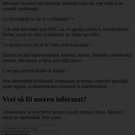
oboseală excesivă sau tensiune arterială crescută, este indicat un
consult cardiologic.
Ce investigații se fac la cardiologie?
+
Cele mai frecvente sunt EKG-ul, ecografia cardiacă, monitorizarea
Holter, testul de efort și analizele de sânge specifice.
Ce factori cresc riscul de boli cardiovasculare?
+
Factorii includ hipertensiunea, fumatul, stresul, diabetul, colesterolul
crescut, obezitatea și lipsa activității fizice.
Cum pot preveni bolile de inimă?
+
Prin alimentație echilibrată, renunțarea la fumat, controlul greutății,
sport regulat, și monitorizarea tensiunii și colesterolului.
Vrei să fii mereu informat?
Abonează-te la newsletter pentru noutăți despre clinici. Maxim 1
email pe săptămână, fără spam.
Abonează-te