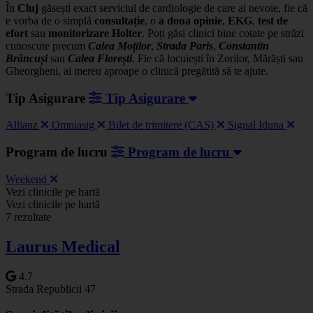
În
Cluj
găsești exact serviciul de cardiologie de care ai nevoie, fie că
e vorba de o simplă
consultație
, o
a
doua opinie
,
EKG
,
test de
efort
sau
monitorizare Holter
. Poți găsi clinici bine cotate pe străzi
cunoscute precum
Calea Moților
,
Strada Paris
,
Constantin
Brâncuși
sau
Calea Florești
. Fie că locuiești în Zorilor, Mărăști sau
Gheorgheni, ai mereu aproape o clinică pregătită să te ajute.
Tip Asigurare
Tip Asigurare
Allianz
Omniasig
Bilet de trimitere (CAS)
Signal Iduna
Program de lucru
Program de lucru
Weekend
Leaflet
|
©
OSM
Vezi clinicile pe hartă
+
Vezi clinicile pe hartă
7 rezultate
−
Laurus Medical
4.7
Strada Republicii 47