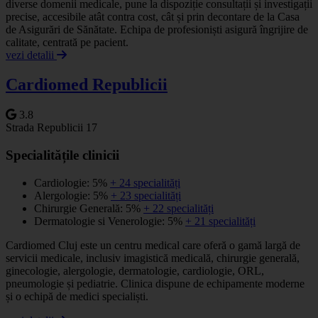
diverse domenii medicale, pune la dispoziție consultații și investigații
precise, accesibile atât contra cost, cât și prin decontare de la Casa
de Asigurări de Sănătate. Echipa de profesioniști asigură îngrijire de
calitate, centrată pe pacient.
vezi detalii
Cardiomed Republicii
3.8
Strada Republicii 17
Specialitățile clinicii
Cardiologie: 5%
+ 24 specialități
Alergologie: 5%
+ 23 specialități
Chirurgie Generală: 5%
+ 22 specialități
Dermatologie si Venerologie: 5%
+ 21 specialități
Cardiomed Cluj este un centru medical care oferă o gamă largă de
servicii medicale, inclusiv imagistică medicală, chirurgie generală,
ginecologie, alergologie, dermatologie, cardiologie, ORL,
pneumologie și pediatrie. Clinica dispune de echipamente moderne
și o echipă de medici specialiști.