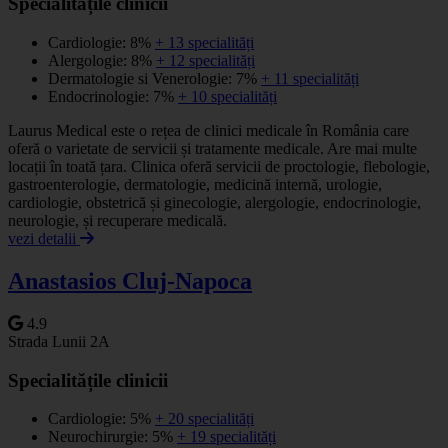
Specialitățile clinicii
Cardiologie: 8%
+ 13 specialități
Alergologie: 8%
+ 12 specialități
Dermatologie si Venerologie: 7%
+ 11 specialități
Endocrinologie: 7%
+ 10 specialități
Laurus Medical este o rețea de clinici medicale în România care
oferă o varietate de servicii și tratamente medicale. Are mai multe
locații în toată țara. Clinica oferă servicii de proctologie, flebologie,
gastroenterologie, dermatologie, medicină internă, urologie,
cardiologie, obstetrică și ginecologie, alergologie, endocrinologie,
neurologie, și recuperare medicală.
vezi detalii
Anastasios Cluj-Napoca
4.9
Strada Lunii 2A
Specialitățile clinicii
Cardiologie: 5%
+ 20 specialități
Neurochirurgie: 5%
+ 19 specialități