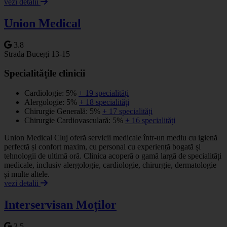
vezi detalii
Union Medical
3.8
Strada Bucegi 13-15
Specialitățile clinicii
Cardiologie: 5%
+ 19 specialități
Alergologie: 5%
+ 18 specialități
Chirurgie Generală: 5%
+ 17 specialități
Chirurgie Cardiovasculară: 5%
+ 16 specialități
Union Medical Cluj oferă servicii medicale într-un mediu cu igienă
perfectă și confort maxim, cu personal cu experiență bogată și
tehnologii de ultimă oră. Clinica acoperă o gamă largă de specialități
medicale, inclusiv alergologie, cardiologie, chirurgie, dermatologie
și multe altele.
vezi detalii
Interservisan Moților
3.5