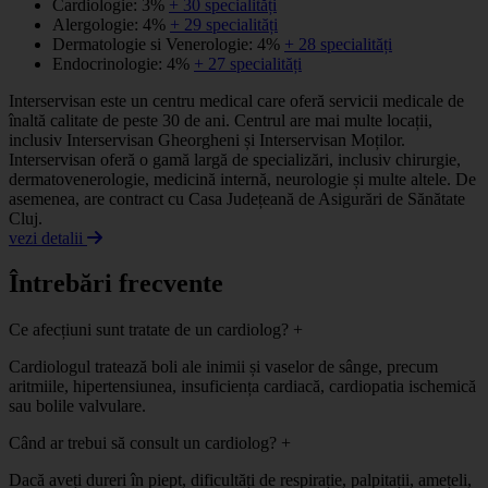
Cardiologie: 3%
+ 30 specialități
Alergologie: 4%
+ 29 specialități
Dermatologie si Venerologie: 4%
+ 28 specialități
Endocrinologie: 4%
+ 27 specialități
Interservisan este un centru medical care oferă servicii medicale de
înaltă calitate de peste 30 de ani. Centrul are mai multe locații,
inclusiv Interservisan Gheorgheni și Interservisan Moților.
Interservisan oferă o gamă largă de specializări, inclusiv chirurgie,
dermatovenerologie, medicină internă, neurologie și multe altele. De
asemenea, are contract cu Casa Județeană de Asigurări de Sănătate
Cluj.
vezi detalii
Întrebări frecvente
Ce afecțiuni sunt tratate de un cardiolog?
+
Cardiologul tratează boli ale inimii și vaselor de sânge, precum
aritmiile, hipertensiunea, insuficiența cardiacă, cardiopatia ischemică
sau bolile valvulare.
Când ar trebui să consult un cardiolog?
+
Dacă aveți dureri în piept, dificultăți de respirație, palpitații, amețeli,