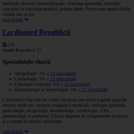
medicale, inclusiv neurochirurgie, chirurgie generală, chirurgie
vasculară și chirurgie plastică, printre altele. Pentru mai multe detalii,
vizitați site-ul lor.
vezi detalii
Cardiomed Republicii
3.8
Strada Republicii 17
Specialitățile clinicii
Alergologie: 5%
+ 24 specialități
Cardiologie: 5%
+ 23 specialități
Chirurgie Generală: 5%
+ 22 specialități
Dermatologie si Venerologie: 5%
+ 21 specialități
Cardiomed Cluj este un centru medical care oferă o gamă largă de
servicii medicale, inclusiv imagistică medicală, chirurgie generală,
ginecologie, alergologie, dermatologie, cardiologie, ORL,
pneumologie și pediatrie. Clinica dispune de echipamente moderne
și o echipă de medici specialiști.
vezi detalii