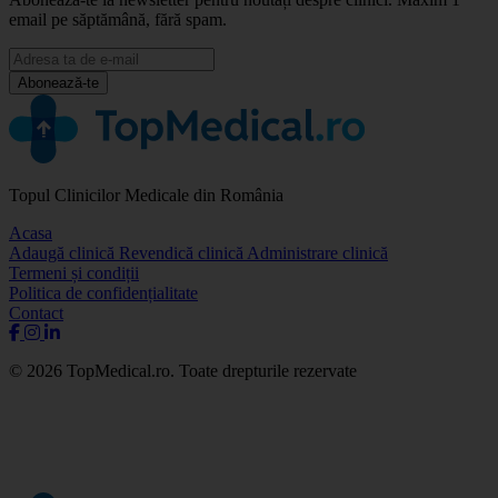
email pe săptămână, fără spam.
Abonează-te
Topul Clinicilor Medicale din România
Acasa
Adaugă clinică
Revendică clinică
Administrare clinică
Termeni și condiții
Politica de confidențialitate
Contact
© 2026 TopMedical.ro. Toate drepturile rezervate