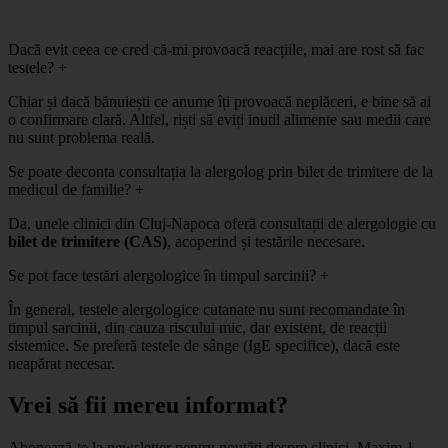
Dacă evit ceea ce cred că-mi provoacă reacțiile, mai are rost să fac
testele?
+
Chiar și dacă bănuiești ce anume îți provoacă neplăceri, e bine să ai
o confirmare clară. Altfel, riști să eviți inutil alimente sau medii care
nu sunt problema reală.
Se poate deconta consultația la alergolog prin bilet de trimitere de la
medicul de familie?
+
Da, unele clinici din Cluj-Napoca oferă consultații de alergologie cu
bilet de trimitere (CAS)
, acoperind și testările necesare.
Se pot face testări alergologice în timpul sarcinii?
+
În general, testele alergologice cutanate nu sunt recomandate în
timpul sarcinii, din cauza riscului mic, dar existent, de reacții
sistemice. Se preferă testele de sânge (IgE specifice), dacă este
neapărat necesar.
Vrei să fii mereu informat?
Abonează-te la newsletter pentru noutăți despre clinici. Maxim 1