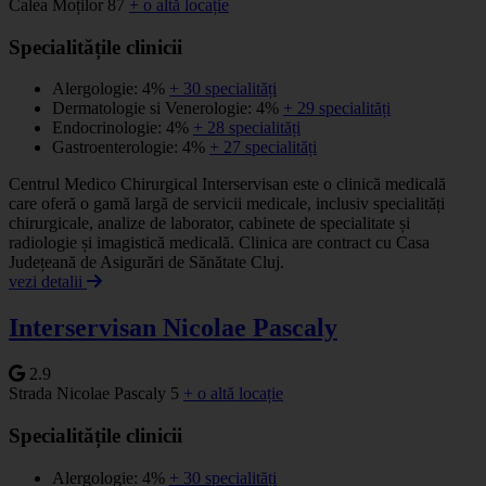
Calea Moților 87
+ o altă locație
Specialitățile clinicii
Alergologie: 4%
+ 30 specialități
Dermatologie si Venerologie: 4%
+ 29 specialități
Endocrinologie: 4%
+ 28 specialități
Gastroenterologie: 4%
+ 27 specialități
Centrul Medico Chirurgical Interservisan este o clinică medicală
care oferă o gamă largă de servicii medicale, inclusiv specialități
chirurgicale, analize de laborator, cabinete de specialitate și
radiologie și imagistică medicală. Clinica are contract cu Casa
Județeană de Asigurări de Sănătate Cluj.
vezi detalii
Interservisan Nicolae Pascaly
2.9
Strada Nicolae Pascaly 5
+ o altă locație
Specialitățile clinicii
Alergologie: 4%
+ 30 specialități