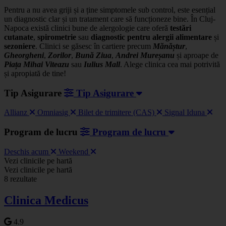
Pentru a nu avea griji și a ține simptomele sub control, este esențial
un diagnostic clar și un tratament care să funcționeze bine. În Cluj-
Napoca există clinici bune de alergologie care oferă
testări
cutanate
,
spirometrie
sau
diagnostic pentru alergii alimentare
și
sezoniere
. Clinici se găsesc în cartiere precum
Mănăștur
,
Gheorgheni
,
Zorilor
,
Bună Ziua
,
Andrei Mureșanu
și aproape de
Piața Mihai Viteazu
sau
Iulius Mall
. Alege clinica cea mai potrivită
și apropiată de tine!
Tip Asigurare
Tip Asigurare
Allianz
Omniasig
Bilet de trimitere (CAS)
Signal Iduna
Program de lucru
Program de lucru
Deschis acum
Weekend
Leaflet
|
©
OSM
Vezi clinicile pe hartă
+
Vezi clinicile pe hartă
8 rezultate
−
Clinica Medicus
4.9