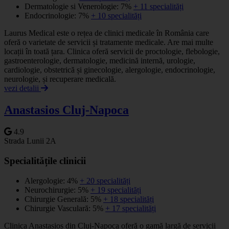
Dermatologie si Venerologie: 7%
+ 11 specialități
Endocrinologie: 7%
+ 10 specialități
Laurus Medical este o rețea de clinici medicale în România care
oferă o varietate de servicii și tratamente medicale. Are mai multe
locații în toată țara. Clinica oferă servicii de proctologie, flebologie,
gastroenterologie, dermatologie, medicină internă, urologie,
cardiologie, obstetrică și ginecologie, alergologie, endocrinologie,
neurologie, și recuperare medicală.
vezi detalii
Anastasios Cluj-Napoca
4.9
Strada Lunii 2A
Specialitățile clinicii
Alergologie: 4%
+ 20 specialități
Neurochirurgie: 5%
+ 19 specialități
Chirurgie Generală: 5%
+ 18 specialități
Chirurgie Vasculară: 5%
+ 17 specialități
Clinica Anastasios din Cluj-Napoca oferă o gamă largă de servicii