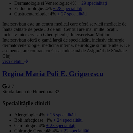
Dermatologie si Venerologie: 4%
+ 29 specialități
Endocrinologie: 4%
+ 28 specialități
Gastroenterologie: 4%
+ 27 specialități
Interservisan este un centru medical care oferă servicii medicale de
înaltă calitate de peste 30 de ani. Centrul are mai multe locații,
inclusiv Interservisan Gheorgheni și Interservisan Moților.
Interservisan oferă o gamă largă de specializări, inclusiv chirurgie,
dermatovenerologie, medicină internă, neurologie și multe altele. De
asemenea, are contract cu Casa Județeană de Asigurări de Sănătate
Cluj.
vezi detalii
Regina Maria Poli E. Grigorescu
2.7
Strada Iancu de Hunedoara 32
Specialitățile clinicii
Alergologie: 4%
+ 25 specialități
Boli infecțioase: 4%
+ 24 specialități
Cardiologie: 4%
+ 23 specialități
Chirurgie Generală: 4%
+ 22 specialități