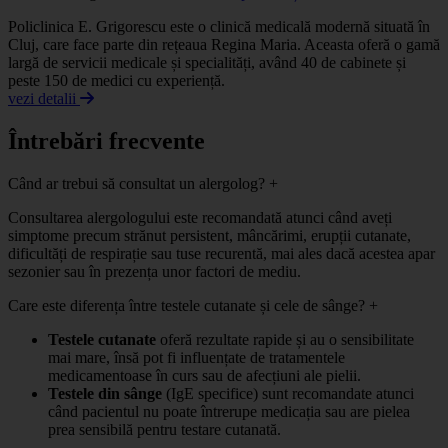
Policlinica E. Grigorescu este o clinică medicală modernă situată în
Cluj, care face parte din rețeaua Regina Maria. Aceasta oferă o gamă
largă de servicii medicale și specialități, având 40 de cabinete și
peste 150 de medici cu experiență.
vezi detalii
Întrebări frecvente
Când ar trebui să consultat un alergolog?
+
Consultarea alergologului este recomandată atunci când aveți
simptome precum strănut persistent, mâncărimi, erupții cutanate,
dificultăți de respirație sau tuse recurentă, mai ales dacă acestea apar
sezonier sau în prezența unor factori de mediu.
Care este diferența între testele cutanate și cele de sânge?
+
Testele cutanate
oferă rezultate rapide și au o sensibilitate
mai mare, însă pot fi influențate de tratamentele
medicamentoase în curs sau de afecțiuni ale pielii.
Testele din sânge
(IgE specifice) sunt recomandate atunci
când pacientul nu poate întrerupe medicația sau are pielea
prea sensibilă pentru testare cutanată.