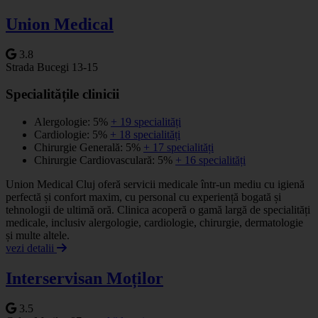
Union Medical
3.8
Strada Bucegi 13-15
Specialitățile clinicii
Alergologie: 5%
+ 19 specialități
Cardiologie: 5%
+ 18 specialități
Chirurgie Generală: 5%
+ 17 specialități
Chirurgie Cardiovasculară: 5%
+ 16 specialități
Union Medical Cluj oferă servicii medicale într-un mediu cu igienă
perfectă și confort maxim, cu personal cu experiență bogată și
tehnologii de ultimă oră. Clinica acoperă o gamă largă de specialități
medicale, inclusiv alergologie, cardiologie, chirurgie, dermatologie
și multe altele.
vezi detalii
Interservisan Moților
3.5