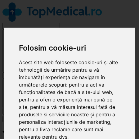
Alege o specialitate
Folosim cookie-uri
Acest site web folosește cookie-uri și alte
tehnologii de urmărire pentru a vă
îmbunătăți experiența de navigare în
Cluj-Napoca
următoarele scopuri:
pentru a activa
funcționalitatea de bază a site-ului web
,
pentru a oferi o experiență mai bună pe
site
,
pentru a vă măsura interesul față de
Caută
produsele și serviciile noastre și pentru a
Specialități
personaliza interacțiunile de marketing
,
pentru a livra reclame care sunt mai
Vet Boutique
relevante pentru dvs
.