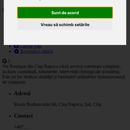
Ultima actualizare: 05.06.2025
Sunt de acord
Descriere
Vreau să schimb setările
Specialități
Orar
Prețuri
Programare
Galerie foto
Revendică clinică
5
Vet Boutique din Cluj-Napoca oferă servicii veterinare complete,
inclusiv consultații, tratamente, intervenții chirurgicale și toaletaj.
Este un loc dedicat sănătății și bunăstării animalelor dumneavoastră
de companie.
Adresă
Strada Borhanciului 66, Cluj-Napoca, Jud. Cluj
Contact
+407...