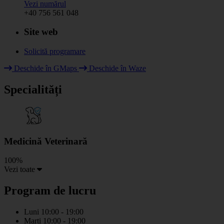
Vezi numărul
+40 756 561 048
Site web
Solicită programare
Leaflet
|
© HOT OpenStreetMap Team & contributors
Deschide în GMaps
Deschide în Waze
+
Specialități
−
Medicină Veterinară
100%
Vezi toate
Program de lucru
Luni
10:00 - 19:00
Marti
10:00 - 19:00