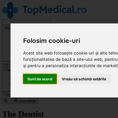
Alege o specialitate
Folosim cookie-uri
Acest site web folosește cookie-uri și alte teh
funcționalitatea de bază a site-ului web
,
pentru
și pentru a personaliza interacțiunile de market
Cluj-Napoca
Sunt de acord
Vreau să schimb setările
Caută
Specialități
The Dentist