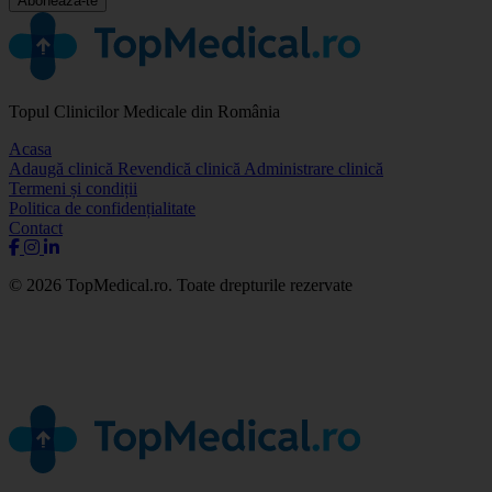
Abonează-te
Topul Clinicilor Medicale din România
Acasa
Adaugă clinică
Revendică clinică
Administrare clinică
Termeni și condiții
Politica de confidențialitate
Contact
© 2026 TopMedical.ro. Toate drepturile rezervate