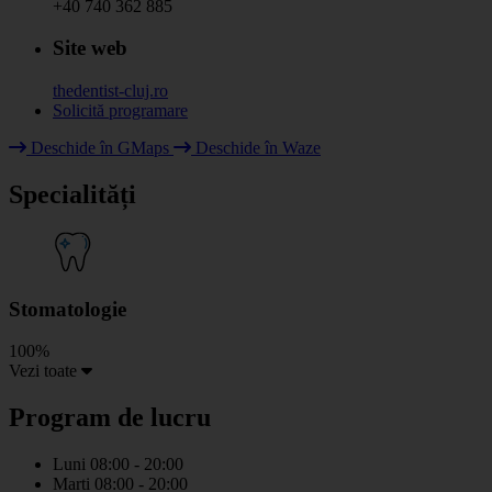
+40 740 362 885
Site web
thedentist-cluj.ro
Solicită programare
Deschide în GMaps
Deschide în Waze
+
Specialități
−
Stomatologie
100%
Vezi toate
Program de lucru
Luni
08:00 - 20:00
Marti
08:00 - 20:00