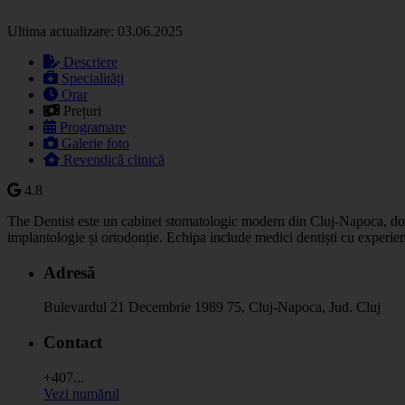
Ultima actualizare: 03.06.2025
Descriere
Specialități
Orar
Prețuri
Programare
Galerie foto
Revendică clinică
4.8
The Dentist este un cabinet stomatologic modern din Cluj-Napoca, dota
implantologie și ortodonție. Echipa include medici dentiști cu experien
Adresă
Bulevardul 21 Decembrie 1989 75, Cluj-Napoca, Jud. Cluj
Contact
+407...
Vezi numărul