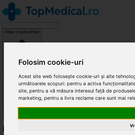
Alege o specialitate
Folosim cookie-uri
Acest site web folosește cookie-uri și alte tehnolo
Cluj-Napoca
următoarele scopuri:
pentru a activa funcționalitat
site
,
pentru a vă măsura interesul față de produsele 
marketing
,
pentru a livra reclame care sunt mai re
Caută
Specialități
Vr
Revendică clinică