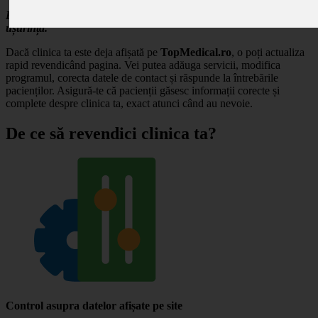
Revendică profilul clinicii tale și gestionează-ți prezența online cu
ușurință.
Dacă clinica ta este deja afișată pe
TopMedical.ro
, o poți actualiza
rapid revendicând pagina. Vei putea adăuga servicii, modifica
programul, corecta datele de contact și răspunde la întrebările
pacienților. Asigură-te că pacienții găsesc informații corecte și
complete despre clinica ta, exact atunci când au nevoie.
De ce să revendici clinica ta?
Control asupra datelor afișate pe site