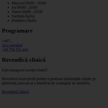
Miercuri
09:00 - 20:00
Joi
09:00 - 20:00
Vineri
09:00 - 20:00
Sambata
Închis
Duminica
Închis
Programare
+407...
Vezi numărul
+40 756 355 441
Revendică clinică
Ești managerul acestei clinici?
Revendică acest profil pentru a gestiona informațiile afișate pe
platformă, precum și a beneficia de avantajele de membru.
Revendică clinică