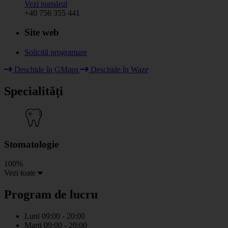
Vezi numărul
+40 756 355 441
Site web
Solicită programare
Leaflet
|
© HOT OpenStreetMap Team & contributors
Deschide în GMaps
Deschide în Waze
+
Specialități
−
Stomatologie
100%
Vezi toate
Program de lucru
Luni
09:00 - 20:00
Marti
09:00 - 20:00