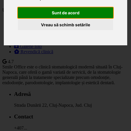
Ultima actualizare: 03.06.2025
Sunt de acord
Descriere
Vreau să schimb setările
Specialități
Orar
Prețuri
Programare
Galerie foto
Revendică clinică
4.7
Smile Office este o clinică stomatologică modernă situată în Cluj-
Napoca, care oferă o gamă variată de servicii, de la stomatologie
generală până la tratamente specializate precum ortodonție,
endodonție, parodontologie, implantologie și estetică dentară.
Adresă
Strada Dunării 22, Cluj-Napoca, Jud. Cluj
Contact
+407...