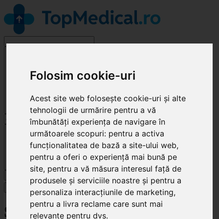
Alege o specialitate
Folosim cookie-uri
Acest site web folosește cookie-uri și alte
tehnologii de urmărire pentru a vă
îmbunătăți experiența de navigare în
Cluj-Napoca
următoarele scopuri:
pentru a activa
funcționalitatea de bază a site-ului web
,
pentru a oferi o experiență mai bună pe
site
,
pentru a vă măsura interesul față de
Caută
produsele și serviciile noastre și pentru a
Specialități
personaliza interacțiunile de marketing
,
pentru a livra reclame care sunt mai
Smile Office
relevante pentru dvs
.