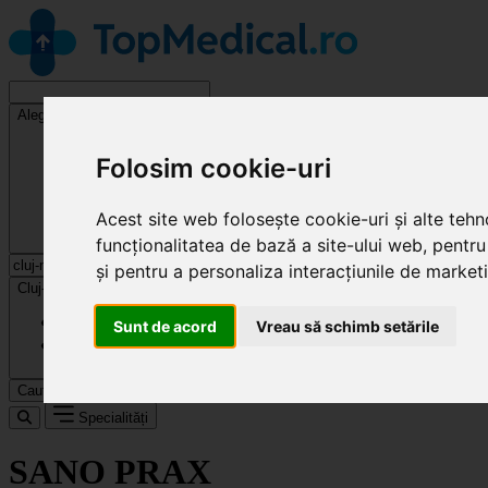
Alege o specialitate
Folosim cookie-uri
Acest site web folosește cookie-uri și alte teh
funcționalitatea de bază a site-ului web
,
pentru
și pentru a personaliza interacțiunile de market
Cluj-Napoca
Sunt de acord
Vreau să schimb setările
Caută
Specialități
SANO PRAX