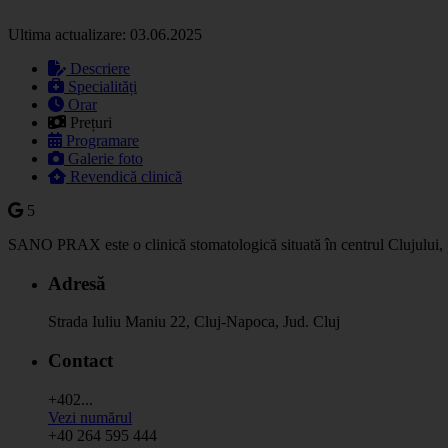
Ultima actualizare: 03.06.2025
Descriere
Specialități
Orar
Prețuri
Programare
Galerie foto
Revendică clinică
5
SANO PRAX este o clinică stomatologică situată în centrul Clujului, pe 
Adresă
Strada Iuliu Maniu 22, Cluj-Napoca, Jud. Cluj
Contact
+402...
Vezi numărul
+40 264 595 444