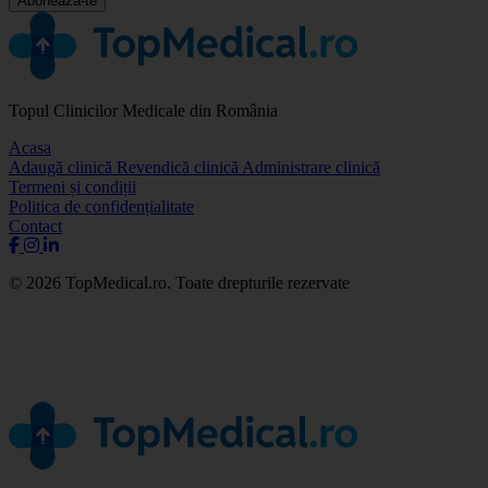
Abonează-te
Topul Clinicilor Medicale din România
Acasa
Adaugă clinică
Revendică clinică
Administrare clinică
Termeni și condiții
Politica de confidențialitate
Contact
© 2026 TopMedical.ro. Toate drepturile rezervate