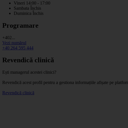
Vineri
14:00 - 17:00
Sambata
Închis
Duminica
Închis
Programare
+402...
Vezi numărul
+40 264 595 444
Revendică clinică
Ești managerul acestei clinici?
Revendică acest profil pentru a gestiona informațiile afișate pe platf
Revendică clinică