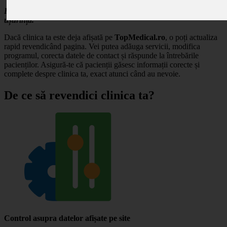
Revendică profilul clinicii tale și gestionează-ți prezența online cu
ușurință.
Dacă clinica ta este deja afișată pe
TopMedical.ro
, o poți actualiza
rapid revendicând pagina. Vei putea adăuga servicii, modifica
programul, corecta datele de contact și răspunde la întrebările
pacienților. Asigură-te că pacienții găsesc informații corecte și
complete despre clinica ta, exact atunci când au nevoie.
De ce să revendici clinica ta?
Control asupra datelor afișate pe site