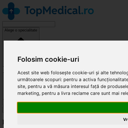
Alege o specialitate
Folosim cookie-uri
Acest site web folosește cookie-uri și alte tehnolo
Cluj-Napoca
următoarele scopuri:
pentru a activa funcționalitat
site
,
pentru a vă măsura interesul față de produsele 
marketing
,
pentru a livra reclame care sunt mai re
Caută
Specialități
Vr
Revendică clinică