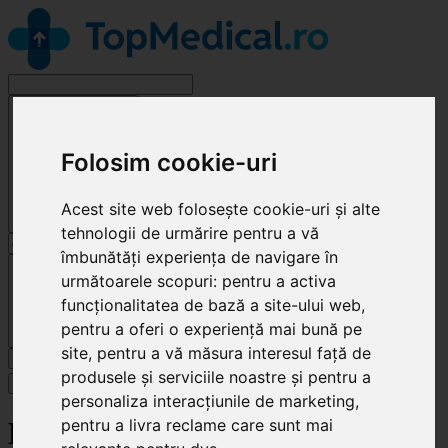
Alege o specialitate
Folosim cookie-uri
Acest site web folosește cookie-uri și alte
tehnologii de urmărire pentru a vă
îmbunătăți experiența de navigare în
Cluj-Napoca
următoarele scopuri:
pentru a activa
funcționalitatea de bază a site-ului web
,
pentru a oferi o experiență mai bună pe
site
,
pentru a vă măsura interesul față de
Caută
produsele și serviciile noastre și pentru a
Specialități
personaliza interacțiunile de marketing
,
pentru a livra reclame care sunt mai
HC Kinetic