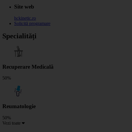
Site web
hckinetic.ro
Solicită programare
Specialități
Recuperare Medicală
50%
Reumatologie
50%
Vezi toate