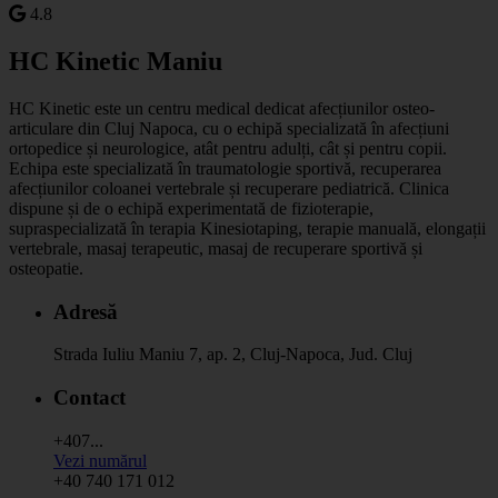
4.8
HC Kinetic Maniu
HC Kinetic este un centru medical dedicat afecțiunilor osteo-
articulare din Cluj Napoca, cu o echipă specializată în afecțiuni
ortopedice și neurologice, atât pentru adulți, cât și pentru copii.
Echipa este specializată în traumatologie sportivă, recuperarea
afecțiunilor coloanei vertebrale și recuperare pediatrică. Clinica
dispune și de o echipă experimentată de fizioterapie,
supraspecializată în terapia Kinesiotaping, terapie manuală, elongații
vertebrale, masaj terapeutic, masaj de recuperare sportivă și
osteopatie.
Adresă
Strada Iuliu Maniu 7, ap. 2, Cluj-Napoca, Jud. Cluj
Contact
+407...
Vezi numărul
+40 740 171 012