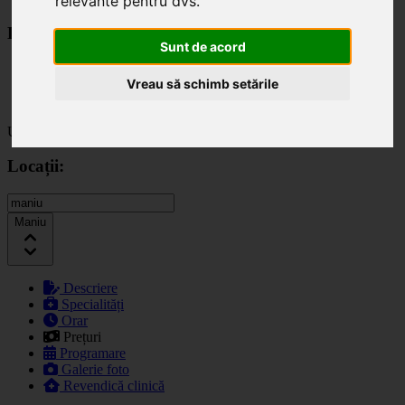
relevante pentru dvs
.
Locații:
Sunt de acord
Eminescu
Vreau să schimb setările
Maniu
Vlaicu
Ultima actualizare: 10.06.2025
Locații:
Maniu
Descriere
Specialități
Orar
Prețuri
Programare
Galerie foto
Revendică clinică