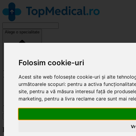
Alege o specialitate
Folosim cookie-uri
Acest site web folosește cookie-uri și alte tehnolo
Cluj-Napoca
următoarele scopuri:
pentru a activa funcționalitat
site
,
pentru a vă măsura interesul față de produsele 
marketing
,
pentru a livra reclame care sunt mai re
Caută
Specialități
Vr
Revendică clinică