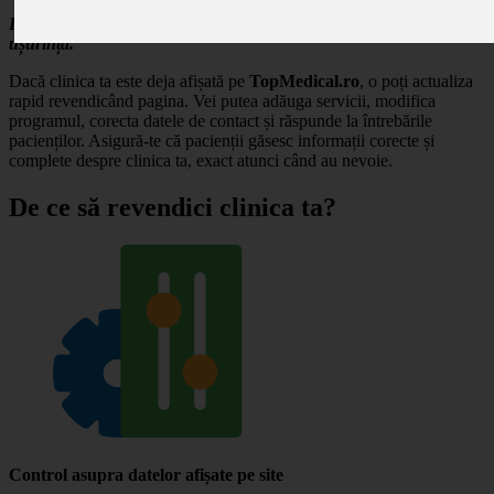
Revendică profilul clinicii tale și gestionează-ți prezența online cu
ușurință.
Dacă clinica ta este deja afișată pe
TopMedical.ro
, o poți actualiza
rapid revendicând pagina. Vei putea adăuga servicii, modifica
programul, corecta datele de contact și răspunde la întrebările
pacienților. Asigură-te că pacienții găsesc informații corecte și
complete despre clinica ta, exact atunci când au nevoie.
De ce să revendici clinica ta?
Control asupra datelor afișate pe site